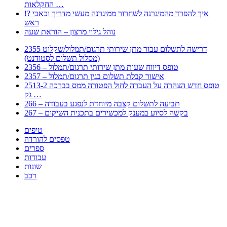
החקלאות …
!? איך להפרד מהמיגרנה לשחרור ממיגרנה מעשי מדריך וכאבי
ראש
נוהל גילוי מרצון – הוראת שעה
2355 דרישה לתשלום עבור מתן שירותי תרגום/תמלול/שקלוט
(מסלול תשלום לסטודנט)
2356 – טופס דיווח שעות מתן שירותי תרגום/תמלול
2357 – אישור קבלת תשלום בגין תרגום/תמלול
2513-2 טופס חדש הצהרה על העברה לחול הפטורה ממס בברכה
גק …
266 – תביעה לתשלום קצבה מיוחדת לנפגע בעבודה
267 – בקשה לסיוע במענק למכשירים בתכנית השיקום
טיפים
טפסים להורדה
ספרים
עבודות
שונות
רכב
Huppert הינו אלגוריתם המחפש עבורכם מסמכים, מצגות, טפסים, ספרים, עבודות, מבחנים
וכל סוג מסמך שיכולילהקל על חיי היום יום. המנוע הוקם בכדי לחסוך לכם את המאמץ
המייגע בחיפוש אינטנסיבי באתרים ואתרי הממשלה באמצעות Huppert, תוכלו למצוא
ספרים להורדה, וכל סוג מסמך בעצם שתחפצו בו בקלות ובמהירות. האתר אינו אחראי לתוכן