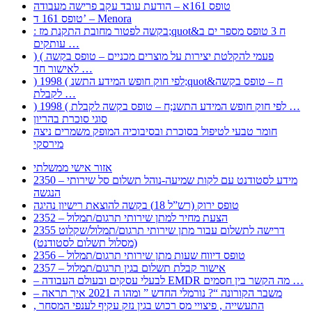
טופס 161א – הודעת עובד עקב פרישה מעבודה
טופס 161 ד’ – Menora
: בקשה לפטור מחובת התקנת מז;quot&ח 3 טופס מספר ים ב
עותקים …
) ( פעמי להקלטת יצירות על מוצרים מכניים – טופס בקשה
לאישור חד …
) 1998 ( לפי חוק חופש המידע התשנ;quot&ח – טופס בקשה
לקבלת …
) 1998 ( לפי חוק חופש המידע התשנ;ח – טופס בקשה לקבלת …
סוגי סוכרת בהריון
חומר טבעי לטיפול בסוכרת ובסיבוכיה המופק משמרים ניצה
מירסקי
אזור אישי ממשלתי
2350 – מידע לסטודנט עם לקות שמיעה-נוהל תשלום סל שירותי
הנגשה
טופס ירוק (רש”ל 18) בקשה להוצאת רישיון נהיגה
2352 – הצעת מחיר למתן שירותי תרגום/תמלול
2355 דרישה לתשלום עבור מתן שירותי תרגום/תמלול/שקלוט
(מסלול תשלום לסטודנט)
2356 – טופס דיווח שעות מתן שירותי תרגום/תמלול
2357 – אישור קבלת תשלום בגין תרגום/תמלול
– לבעלי עסקים ובעולם העבודה EMDR מה הקשר בין חסמים …
– משבר הקורונה “? נורמלי החדש ” ומהו ה 2021 איך תראה
, התעשייה , פיצויי מס רכוש בגין נזק עקיף לענפי המסחר