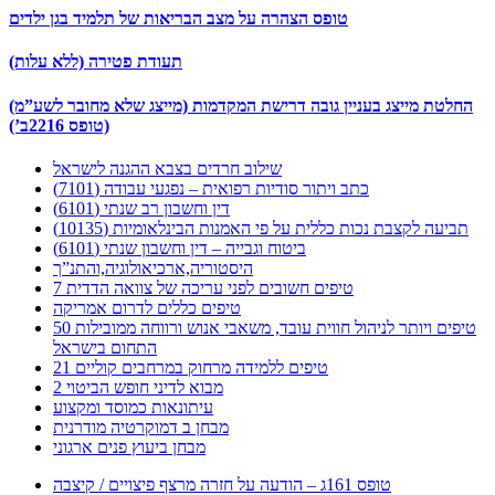
טופס הצהרה על מצב הבריאות של תלמיד בגן ילדים
תעודת פטירה (ללא עלות)
החלטת מייצג בעניין גובה דרישת המקדמות (מייצג שלא מחובר לשע”מ)
(טופס 2216ב’)
שילוב חרדים בצבא ההגנה לישראל
כתב ויתור סודיות רפואית – נפגעי עבודה (7101)
דין וחשבון רב שנתי (6101)
תביעה לקצבת נכות כללית על פי האמנות הבינלאומיות (10135)
ביטוח וגבייה – דין וחשבון שנתי (6101)
היסטוריה,ארכיאולוגיה,והתנ”ך
7 טיפים חשובים לפני עריכה של צוואה הדדית
טיפים כללים לדרום אמריקה
50 טיפים ויותר לניהול חווית עובד, משאבי אנוש ורווחה ממובילות
התחום בישראל
21 טיפים ללמידה מרחוק במרחבים קוליים
מבוא לדיני חופש הביטוי 2
עיתונאות כמוסד ומקצוע
מבחן ב דמוקרטיה מודרנית
מבחן ביעוץ פנים ארגוני
טופס 161ג – הודעה על חזרה מרצף פיצויים / קיצבה