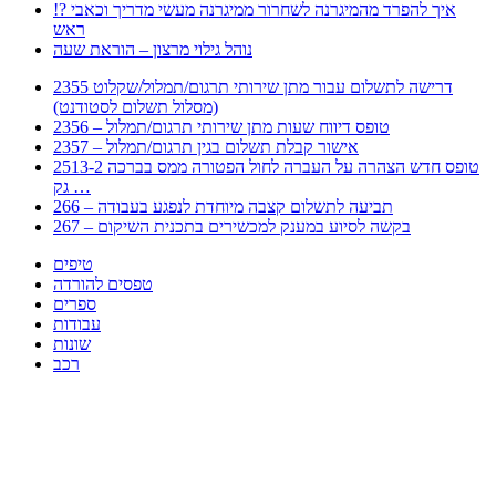
!? איך להפרד מהמיגרנה לשחרור ממיגרנה מעשי מדריך וכאבי
ראש
נוהל גילוי מרצון – הוראת שעה
2355 דרישה לתשלום עבור מתן שירותי תרגום/תמלול/שקלוט
(מסלול תשלום לסטודנט)
2356 – טופס דיווח שעות מתן שירותי תרגום/תמלול
2357 – אישור קבלת תשלום בגין תרגום/תמלול
2513-2 טופס חדש הצהרה על העברה לחול הפטורה ממס בברכה
גק …
266 – תביעה לתשלום קצבה מיוחדת לנפגע בעבודה
267 – בקשה לסיוע במענק למכשירים בתכנית השיקום
טיפים
טפסים להורדה
ספרים
עבודות
שונות
רכב
Huppert הינו אלגוריתם המחפש עבורכם מסמכים, מצגות, טפסים, ספרים, עבודות, מבחנים
וכל סוג מסמך שיכולילהקל על חיי היום יום. המנוע הוקם בכדי לחסוך לכם את המאמץ
המייגע בחיפוש אינטנסיבי באתרים ואתרי הממשלה באמצעות Huppert, תוכלו למצוא
ספרים להורדה, וכל סוג מסמך בעצם שתחפצו בו בקלות ובמהירות. האתר אינו אחראי לתוכן
היות והוא נשאב בצורה אוטמטית, כל התוכן הנשאב חשוף בצורה ציבורית לכל. במידה