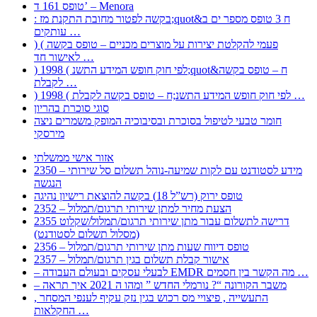
טופס 161 ד’ – Menora
: בקשה לפטור מחובת התקנת מז;quot&ח 3 טופס מספר ים ב
עותקים …
) ( פעמי להקלטת יצירות על מוצרים מכניים – טופס בקשה
לאישור חד …
) 1998 ( לפי חוק חופש המידע התשנ;quot&ח – טופס בקשה
לקבלת …
) 1998 ( לפי חוק חופש המידע התשנ;ח – טופס בקשה לקבלת …
סוגי סוכרת בהריון
חומר טבעי לטיפול בסוכרת ובסיבוכיה המופק משמרים ניצה
מירסקי
אזור אישי ממשלתי
2350 – מידע לסטודנט עם לקות שמיעה-נוהל תשלום סל שירותי
הנגשה
טופס ירוק (רש”ל 18) בקשה להוצאת רישיון נהיגה
2352 – הצעת מחיר למתן שירותי תרגום/תמלול
2355 דרישה לתשלום עבור מתן שירותי תרגום/תמלול/שקלוט
(מסלול תשלום לסטודנט)
2356 – טופס דיווח שעות מתן שירותי תרגום/תמלול
2357 – אישור קבלת תשלום בגין תרגום/תמלול
– לבעלי עסקים ובעולם העבודה EMDR מה הקשר בין חסמים …
– משבר הקורונה “? נורמלי החדש ” ומהו ה 2021 איך תראה
, התעשייה , פיצויי מס רכוש בגין נזק עקיף לענפי המסחר
החקלאות …