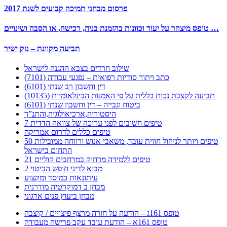
פרסום מבחני תמיכה קבועים לשנת 2017
טופס מיצהר על יעוד וכוונות בהזמנת בניה, רכישה, או הסבה ושינויים …
תביעה מקוונת – נזק ישיר
שילוב חרדים בצבא ההגנה לישראל
כתב ויתור סודיות רפואית – נפגעי עבודה (7101)
דין וחשבון רב שנתי (6101)
תביעה לקצבת נכות כללית על פי האמנות הבינלאומיות (10135)
ביטוח וגבייה – דין וחשבון שנתי (6101)
היסטוריה,ארכיאולוגיה,והתנ”ך
7 טיפים חשובים לפני עריכה של צוואה הדדית
טיפים כללים לדרום אמריקה
50 טיפים ויותר לניהול חווית עובד, משאבי אנוש ורווחה ממובילות
התחום בישראל
21 טיפים ללמידה מרחוק במרחבים קוליים
מבוא לדיני חופש הביטוי 2
עיתונאות כמוסד ומקצוע
מבחן ב דמוקרטיה מודרנית
מבחן ביעוץ פנים ארגוני
טופס 161ג – הודעה על חזרה מרצף פיצויים / קיצבה
טופס 161א – הודעת עובד עקב פרישה מעבודה