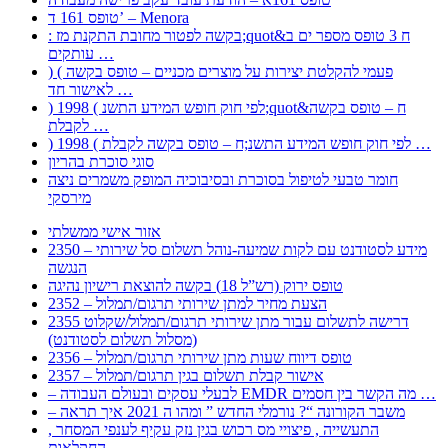
טופס 161 ד’ – Menora
: בקשה לפטור מחובת התקנת מז;quot&ח 3 טופס מספר ים ב
עותקים …
) ( פעמי להקלטת יצירות על מוצרים מכניים – טופס בקשה
לאישור חד …
) 1998 ( לפי חוק חופש המידע התשנ;quot&ח – טופס בקשה
לקבלת …
) 1998 ( לפי חוק חופש המידע התשנ;ח – טופס בקשה לקבלת …
סוגי סוכרת בהריון
חומר טבעי לטיפול בסוכרת ובסיבוכיה המופק משמרים ניצה
מירסקי
אזור אישי ממשלתי
2350 – מידע לסטודנט עם לקות שמיעה-נוהל תשלום סל שירותי
הנגשה
טופס ירוק (רש”ל 18) בקשה להוצאת רישיון נהיגה
2352 – הצעת מחיר למתן שירותי תרגום/תמלול
2355 דרישה לתשלום עבור מתן שירותי תרגום/תמלול/שקלוט
(מסלול תשלום לסטודנט)
2356 – טופס דיווח שעות מתן שירותי תרגום/תמלול
2357 – אישור קבלת תשלום בגין תרגום/תמלול
– לבעלי עסקים ובעולם העבודה EMDR מה הקשר בין חסמים …
– משבר הקורונה “? נורמלי החדש ” ומהו ה 2021 איך תראה
, התעשייה , פיצויי מס רכוש בגין נזק עקיף לענפי המסחר
החקלאות …