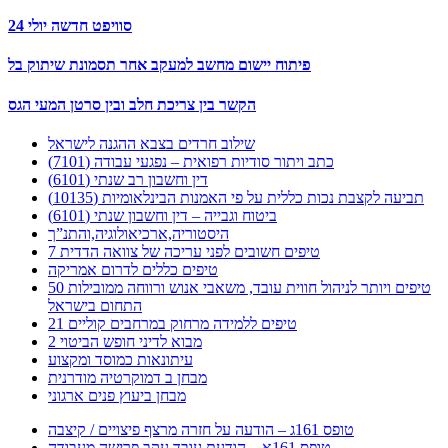
סוויפט חדשה יולי 24
פיתוח יישום מחשב למעקב אחר תסמונת שיתוק בל
הקשר בין צריכת חלב ובין סרטן המעי הגס
שילוב חרדים בצבא ההגנה לישראל
כתב ויתור סודיות רפואית – נפגעי עבודה (7101)
דין וחשבון רב שנתי (6101)
תביעה לקצבת נכות כללית על פי האמנות הבינלאומיות (10135)
ביטוח וגבייה – דין וחשבון שנתי (6101)
היסטוריה,ארכיאולוגיה,והתנ”ך
7 טיפים חשובים לפני עריכה של צוואה הדדית
טיפים כללים לדרום אמריקה
50 טיפים ויותר לניהול חווית עובד, משאבי אנוש ורווחה ממובילות
התחום בישראל
21 טיפים ללמידה מרחוק במרחבים קוליים
מבוא לדיני חופש הביטוי 2
עיתונאות כמוסד ומקצוע
מבחן ב דמוקרטיה מודרנית
מבחן ביעוץ פנים ארגוני
טופס 161ג – הודעה על חזרה מרצף פיצויים / קיצבה
טופס 161א – הודעת עובד עקב פרישה מעבודה