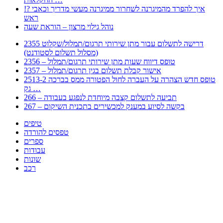
!? איך להפרד מהמיגרנה לשחרור ממיגרנה מעשי מדריך וכאבי
ראש
נוהל גילוי מרצון – הוראת שעה
2355 דרישה לתשלום עבור מתן שירותי תרגום/תמלול/שקלוט
(מסלול תשלום לסטודנט)
2356 – טופס דיווח שעות מתן שירותי תרגום/תמלול
2357 – אישור קבלת תשלום בגין תרגום/תמלול
2513-2 טופס חדש הצהרה על העברה לחול הפטורה ממס בברכה
גק …
266 – תביעה לתשלום קצבה מיוחדת לנפגע בעבודה
267 – בקשה לסיוע במענק למכשירים בתכנית השיקום
טיפים
טפסים להורדה
ספרים
עבודות
שונות
רכב
Huppert הינו אלגוריתם המחפש עבורכם מסמכים, מצגות, טפסים, ספרים, עבודות, מבחנים
וכל סוג מסמך שיכולילהקל על חיי היום יום. המנוע הוקם בכדי לחסוך לכם את המאמץ
המייגע בחיפוש אינטנסיבי באתרים ואתרי הממשלה באמצעות Huppert, תוכלו למצוא
ספרים להורדה, וכל סוג מסמך בעצם שתחפצו בו בקלות ובמהירות. האתר אינו אחראי לתוכן