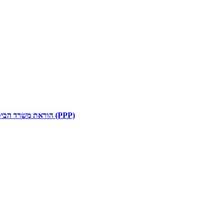
הוראת משרד הביטחון מס’ 40.068: תהליכי העבודה לביצוע פרויקטים בשיתוף המגזר הפרטי (PPP)