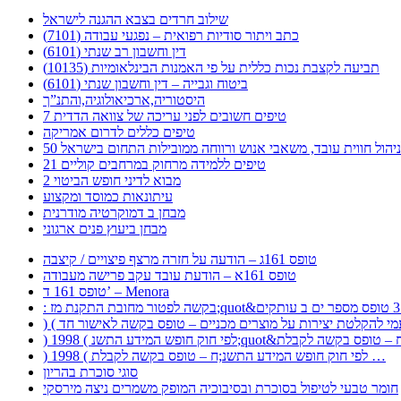
שילוב חרדים בצבא ההגנה לישראל
כתב ויתור סודיות רפואית – נפגעי עבודה (7101)
דין וחשבון רב שנתי (6101)
תביעה לקצבת נכות כללית על פי האמנות הבינלאומיות (10135)
ביטוח וגבייה – דין וחשבון שנתי (6101)
היסטוריה,ארכיאולוגיה,והתנ”ך
7 טיפים חשובים לפני עריכה של צוואה הדדית
טיפים כללים לדרום אמריקה
ר לניהול חווית עובד, משאבי אנוש ורווחה ממובילות התחום בישראל
21 טיפים ללמידה מרחוק במרחבים קוליים
מבוא לדיני חופש הביטוי 2
עיתונאות כמוסד ומקצוע
מבחן ב דמוקרטיה מודרנית
מבחן ביעוץ פנים ארגוני
טופס 161ג – הודעה על חזרה מרצף פיצויים / קיצבה
טופס 161א – הודעת עובד עקב פרישה מעבודה
טופס 161 ד’ – Menora
) 1998 ( לפי חוק חופש המידע התשנ;ח – טופס בקשה לקבלת …
סוגי סוכרת בהריון
חומר טבעי לטיפול בסוכרת ובסיבוכיה המופק משמרים ניצה מירסקי