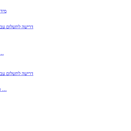
2350
2355 דרישה לתשלום 
, התעשייה , פיצויי מס רכוש בגין נזק עקיף 
2355 דרישה לתשלום 
2513-2 טופס חדש הצהרה על העברה לחול הפטורה ממס בברכה גק …