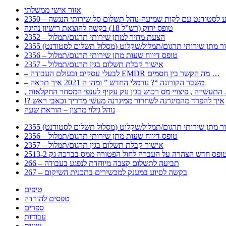
אזור אישי ממשלתי
 – מידע לסטודנט עם לקות שמיעה-נוהל תשלום סל שירותי הנגשה
טופס ירוק (רש”ל 18) בקשה להוצאת רישיון נהיגה
2352 – הצעת מחיר למתן שירותי תרגום/תמלול
עבור מתן שירותי תרגום/תמלול/שקלוט (מסלול תשלום לסטודנט)
2356 – טופס דיווח שעות מתן שירותי תרגום/תמלול
2357 – אישור קבלת תשלום בגין תרגום/תמלול
– לבעלי עסקים ובעולם העבודה EMDR מה הקשר בין חסמים …
– משבר הקורונה “? נורמלי החדש ” ומהו ה 2021 איך תראה
לענפי המסחר החקלאות …
!? איך להפרד מהמיגרנה לשחרור ממיגרנה מעשי מדריך וכאבי ראש
נוהל גילוי מרצון – הוראת שעה
עבור מתן שירותי תרגום/תמלול/שקלוט (מסלול תשלום לסטודנט)
2356 – טופס דיווח שעות מתן שירותי תרגום/תמלול
2357 – אישור קבלת תשלום בגין תרגום/תמלול
266 – תביעה לתשלום קצבה מיוחדת לנפגע בעבודה
267 – בקשה לסיוע במענק למכשירים בתכנית השיקום
טיפים
טפסים להורדה
ספרים
עבודות
שונות