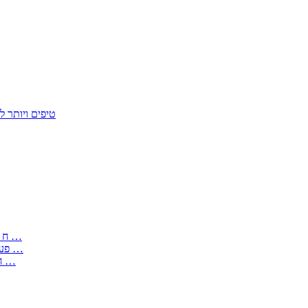
50 טיפים ויות
: בקשה לפטור מחובת התקנת מז;quot&ח 3 טופס מספר ים ב עותקים …
) ( פעמי להקלטת יצירות על מוצרים מכניים – טופס בקשה לאישור חד …
) 1998 ( לפי חוק חופש המידע התשנ;quot&ח – טופס בקשה לקבלת …