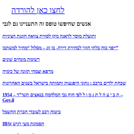
לחצו כאן להורדה
אנשים שחיפשו טופס זה התעניינו גם לגבי
ותועלת מוסר לדאגה מקו לסווית צוואה חוגגת הציניות
ייפוי כוח בלתי חוזר לבחירת דירה- בן זוג – מסלול “מחיר למשתכן”
רשימת מונחים שונים
מרפא וצמחי תזונה של כימיה
שכחת ילדים ברכב : נתוני היפגעות ותמותה בישראל בשנים האחרונות
ת ב י ע ה ל ת ג מ ו ל לפי חוק נכי המלחמה בנאצים תשי”ד – 1954 –
Gov.il
ביטוח רכב לעובדי חברת החשמל
IBS( תסמונת מעי רגיש