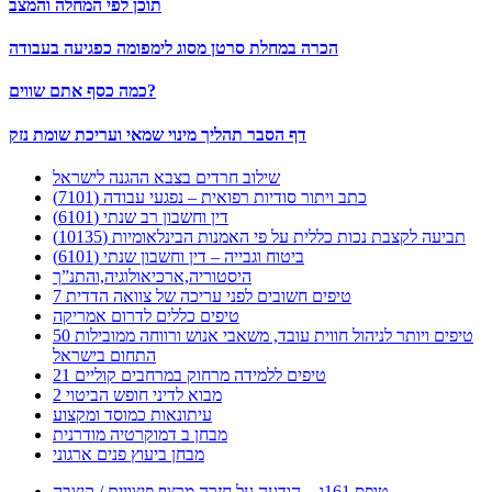
תוכן לפי המחלה והמצב
הכרה במחלת סרטן מסוג לימפומה כפגיעה בעבודה
כמה כסף אתם שווים?
דף הסבר תהליך מינוי שמאי ועריכת שומת נזק
שילוב חרדים בצבא ההגנה לישראל
כתב ויתור סודיות רפואית – נפגעי עבודה (7101)
דין וחשבון רב שנתי (6101)
תביעה לקצבת נכות כללית על פי האמנות הבינלאומיות (10135)
ביטוח וגבייה – דין וחשבון שנתי (6101)
היסטוריה,ארכיאולוגיה,והתנ”ך
7 טיפים חשובים לפני עריכה של צוואה הדדית
טיפים כללים לדרום אמריקה
50 טיפים ויותר לניהול חווית עובד, משאבי אנוש ורווחה ממובילות
התחום בישראל
21 טיפים ללמידה מרחוק במרחבים קוליים
מבוא לדיני חופש הביטוי 2
עיתונאות כמוסד ומקצוע
מבחן ב דמוקרטיה מודרנית
מבחן ביעוץ פנים ארגוני
טופס 161ג – הודעה על חזרה מרצף פיצויים / קיצבה