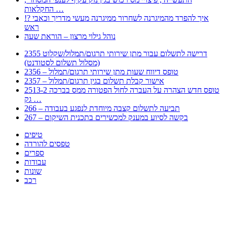
החקלאות …
!? איך להפרד מהמיגרנה לשחרור ממיגרנה מעשי מדריך וכאבי
ראש
נוהל גילוי מרצון – הוראת שעה
2355 דרישה לתשלום עבור מתן שירותי תרגום/תמלול/שקלוט
(מסלול תשלום לסטודנט)
2356 – טופס דיווח שעות מתן שירותי תרגום/תמלול
2357 – אישור קבלת תשלום בגין תרגום/תמלול
2513-2 טופס חדש הצהרה על העברה לחול הפטורה ממס בברכה
גק …
266 – תביעה לתשלום קצבה מיוחדת לנפגע בעבודה
267 – בקשה לסיוע במענק למכשירים בתכנית השיקום
טיפים
טפסים להורדה
ספרים
עבודות
שונות
רכב
Huppert הינו אלגוריתם המחפש עבורכם מסמכים, מצגות, טפסים, ספרים, עבודות, מבחנים
וכל סוג מסמך שיכולילהקל על חיי היום יום. המנוע הוקם בכדי לחסוך לכם את המאמץ
המייגע בחיפוש אינטנסיבי באתרים ואתרי הממשלה באמצעות Huppert, תוכלו למצוא