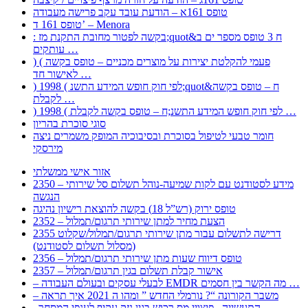
טופס 161א – הודעת עובד עקב פרישה מעבודה
טופס 161 ד’ – Menora
: בקשה לפטור מחובת התקנת מז;quot&ח 3 טופס מספר ים ב
עותקים …
) ( פעמי להקלטת יצירות על מוצרים מכניים – טופס בקשה
לאישור חד …
) 1998 ( לפי חוק חופש המידע התשנ;quot&ח – טופס בקשה
לקבלת …
) 1998 ( לפי חוק חופש המידע התשנ;ח – טופס בקשה לקבלת …
סוגי סוכרת בהריון
חומר טבעי לטיפול בסוכרת ובסיבוכיה המופק משמרים ניצה
מירסקי
אזור אישי ממשלתי
2350 – מידע לסטודנט עם לקות שמיעה-נוהל תשלום סל שירותי
הנגשה
טופס ירוק (רש”ל 18) בקשה להוצאת רישיון נהיגה
2352 – הצעת מחיר למתן שירותי תרגום/תמלול
2355 דרישה לתשלום עבור מתן שירותי תרגום/תמלול/שקלוט
(מסלול תשלום לסטודנט)
2356 – טופס דיווח שעות מתן שירותי תרגום/תמלול
2357 – אישור קבלת תשלום בגין תרגום/תמלול
– לבעלי עסקים ובעולם העבודה EMDR מה הקשר בין חסמים …
– משבר הקורונה “? נורמלי החדש ” ומהו ה 2021 איך תראה
, התעשייה , פיצויי מס רכוש בגין נזק עקיף לענפי המסחר