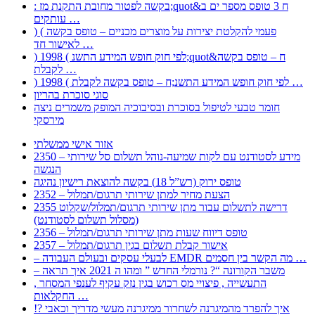
: בקשה לפטור מחובת התקנת מז;quot&ח 3 טופס מספר ים ב
עותקים …
) ( פעמי להקלטת יצירות על מוצרים מכניים – טופס בקשה
לאישור חד …
) 1998 ( לפי חוק חופש המידע התשנ;quot&ח – טופס בקשה
לקבלת …
) 1998 ( לפי חוק חופש המידע התשנ;ח – טופס בקשה לקבלת …
סוגי סוכרת בהריון
חומר טבעי לטיפול בסוכרת ובסיבוכיה המופק משמרים ניצה
מירסקי
אזור אישי ממשלתי
2350 – מידע לסטודנט עם לקות שמיעה-נוהל תשלום סל שירותי
הנגשה
טופס ירוק (רש”ל 18) בקשה להוצאת רישיון נהיגה
2352 – הצעת מחיר למתן שירותי תרגום/תמלול
2355 דרישה לתשלום עבור מתן שירותי תרגום/תמלול/שקלוט
(מסלול תשלום לסטודנט)
2356 – טופס דיווח שעות מתן שירותי תרגום/תמלול
2357 – אישור קבלת תשלום בגין תרגום/תמלול
– לבעלי עסקים ובעולם העבודה EMDR מה הקשר בין חסמים …
– משבר הקורונה “? נורמלי החדש ” ומהו ה 2021 איך תראה
, התעשייה , פיצויי מס רכוש בגין נזק עקיף לענפי המסחר
החקלאות …
!? איך להפרד מהמיגרנה לשחרור ממיגרנה מעשי מדריך וכאבי