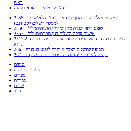
ראש
נוהל גילוי מרצון – הוראת שעה
2355 דרישה לתשלום עבור מתן שירותי תרגום/תמלול/שקלוט
(מסלול תשלום לסטודנט)
2356 – טופס דיווח שעות מתן שירותי תרגום/תמלול
2357 – אישור קבלת תשלום בגין תרגום/תמלול
2513-2 טופס חדש הצהרה על העברה לחול הפטורה ממס בברכה
גק …
266 – תביעה לתשלום קצבה מיוחדת לנפגע בעבודה
267 – בקשה לסיוע במענק למכשירים בתכנית השיקום
טיפים
טפסים להורדה
ספרים
עבודות
שונות
רכב
Huppert הינו אלגוריתם המחפש עבורכם מסמכים, מצגות, טפסים, ספרים, עבודות, מבחנים
וכל סוג מסמך שיכולילהקל על חיי היום יום. המנוע הוקם בכדי לחסוך לכם את המאמץ
המייגע בחיפוש אינטנסיבי באתרים ואתרי הממשלה באמצעות Huppert, תוכלו למצוא
ספרים להורדה, וכל סוג מסמך בעצם שתחפצו בו בקלות ובמהירות. האתר אינו אחראי לתוכן
היות והוא נשאב בצורה אוטמטית, כל התוכן הנשאב חשוף בצורה ציבורית לכל. במידה
וראיתם תוכן שפוגע בכם אנא שלחו לנו מייל ונדאג להסירו