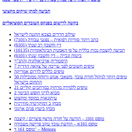
תביעה למתן שיקום מקצועי
בקשה לרישום בפנקס העובדים הסוציאליים
שילוב חרדים בצבא ההגנה לישראל
כתב ויתור סודיות רפואית – נפגעי עבודה (7101)
דין וחשבון רב שנתי (6101)
תביעה לקצבת נכות כללית על פי האמנות הבינלאומיות (10135)
ביטוח וגבייה – דין וחשבון שנתי (6101)
היסטוריה,ארכיאולוגיה,והתנ”ך
7 טיפים חשובים לפני עריכה של צוואה הדדית
טיפים כללים לדרום אמריקה
50 טיפים ויותר לניהול חווית עובד, משאבי אנוש ורווחה ממובילות
התחום בישראל
21 טיפים ללמידה מרחוק במרחבים קוליים
מבוא לדיני חופש הביטוי 2
עיתונאות כמוסד ומקצוע
מבחן ב דמוקרטיה מודרנית
מבחן ביעוץ פנים ארגוני
טופס 161ג – הודעה על חזרה מרצף פיצויים / קיצבה
טופס 161א – הודעת עובד עקב פרישה מעבודה
טופס 161 ד’ – Menora