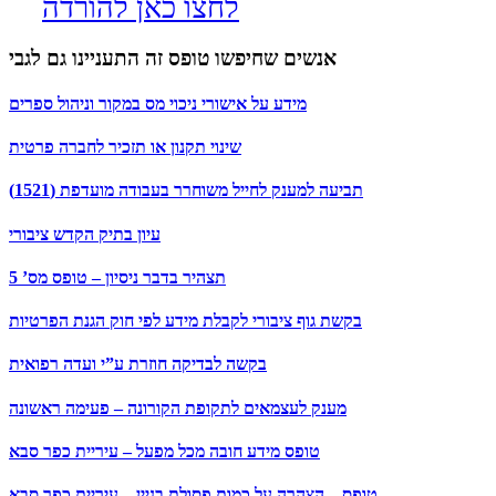
לחצו כאן להורדה
אנשים שחיפשו טופס זה התעניינו גם לגבי
מידע על אישורי ניכוי מס במקור וניהול ספרים
שינוי תקנון או תזכיר לחברה פרטית
תביעה למענק לחייל משוחרר בעבודה מועדפת (1521)
עיון בתיק הקדש ציבורי
תצהיר בדבר ניסיון – טופס מס’ 5
בקשת גוף ציבורי לקבלת מידע לפי חוק הגנת הפרטיות
בקשה לבדיקה חוזרת ע”י ועדה רפואית
מענק לעצמאים לתקופת הקורונה – פעימה ראשונה
טופס מידע חובה מכל מפעל – עיריית כפר סבא
טופס – הצהרה על כמות פסולת בניין – עיריית כפר סבא