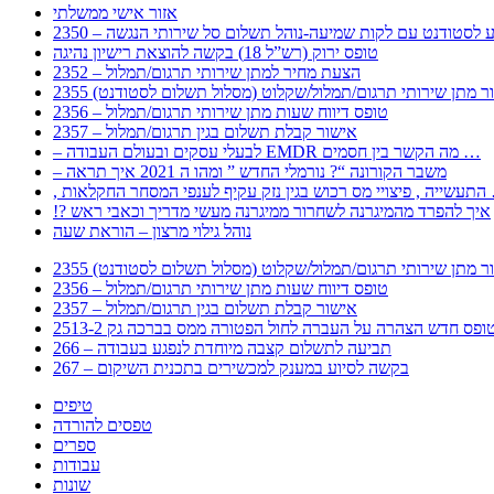
אזור אישי ממשלתי
 – מידע לסטודנט עם לקות שמיעה-נוהל תשלום סל שירותי הנגשה
טופס ירוק (רש”ל 18) בקשה להוצאת רישיון נהיגה
2352 – הצעת מחיר למתן שירותי תרגום/תמלול
עבור מתן שירותי תרגום/תמלול/שקלוט (מסלול תשלום לסטודנט)
2356 – טופס דיווח שעות מתן שירותי תרגום/תמלול
2357 – אישור קבלת תשלום בגין תרגום/תמלול
– לבעלי עסקים ובעולם העבודה EMDR מה הקשר בין חסמים …
– משבר הקורונה “? נורמלי החדש ” ומהו ה 2021 איך תראה
לענפי המסחר החקלאות …
!? איך להפרד מהמיגרנה לשחרור ממיגרנה מעשי מדריך וכאבי ראש
נוהל גילוי מרצון – הוראת שעה
עבור מתן שירותי תרגום/תמלול/שקלוט (מסלול תשלום לסטודנט)
2356 – טופס דיווח שעות מתן שירותי תרגום/תמלול
2357 – אישור קבלת תשלום בגין תרגום/תמלול
266 – תביעה לתשלום קצבה מיוחדת לנפגע בעבודה
267 – בקשה לסיוע במענק למכשירים בתכנית השיקום
טיפים
טפסים להורדה
ספרים
עבודות
שונות