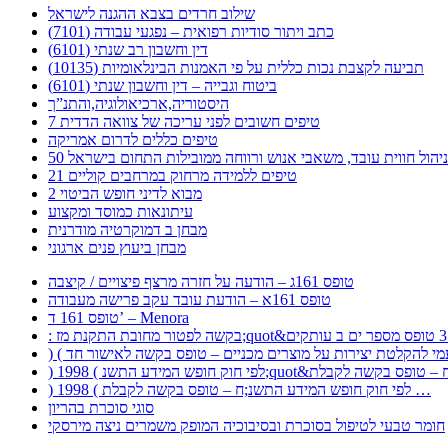
שילוב חרדים בצבא ההגנה לישראל
כתב ויתור סודיות רפואית – נפגעי עבודה (7101)
דין וחשבון רב שנתי (6101)
תביעה לקצבת נכות כללית על פי האמנות הבינלאומיות (10135)
ביטוח וגבייה – דין וחשבון שנתי (6101)
היסטוריה,ארכיאולוגיה,והתנ”ך
7 טיפים חשובים לפני עריכה של צוואה הדדית
טיפים כללים לדרום אמריקה
ר לניהול חווית עובד, משאבי אנוש ורווחה ממובילות התחום בישראל
21 טיפים ללמידה מרחוק במרחבים קוליים
מבוא לדיני חופש הביטוי 2
עיתונאות כמוסד ומקצוע
מבחן ב דמוקרטיה מודרנית
מבחן ביעוץ פנים ארגוני
טופס 161ג – הודעה על חזרה מרצף פיצויים / קיצבה
טופס 161א – הודעת עובד עקב פרישה מעבודה
טופס 161 ד’ – Menora
) 1998 ( לפי חוק חופש המידע התשנ;ח – טופס בקשה לקבלת …
סוגי סוכרת בהריון
חומר טבעי לטיפול בסוכרת ובסיבוכיה המופק משמרים ניצה מירסקי