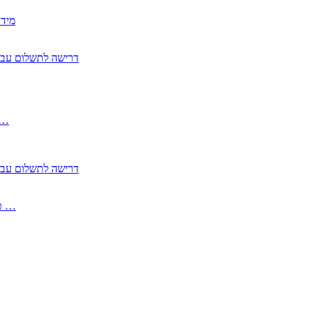
2350
2355 דרישה לתשלום 
, התעשייה , פיצויי מס רכוש בגין נזק עקיף 
2355 דרישה לתשלום 
2513-2 טופס חדש הצהרה על העברה לחול הפטורה ממס בברכה גק …