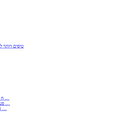
50 טיפים ויות
: בקשה לפטור מחובת התקנת מז;quot&ח 3 טופס מספר ים ב עותקים …
) ( פעמי להקלטת יצירות על מוצרים מכניים – טופס בקשה לאישור חד …
) 1998 ( לפי חוק חופש המידע התשנ;quot&ח – טופס בקשה לקבלת …