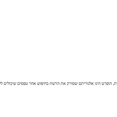
20 – השלב השני – מסמך התייעצות, הופרט הינו אלגוריתם שסורק את הרשת בחיפוש אחר טפס