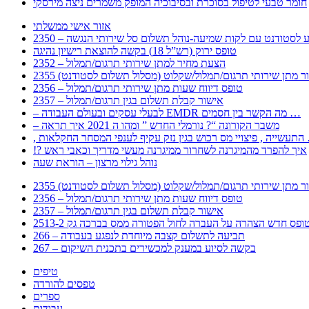
חומר טבעי לטיפול בסוכרת ובסיבוכיה המופק משמרים ניצה מירסקי
אזור אישי ממשלתי
 – מידע לסטודנט עם לקות שמיעה-נוהל תשלום סל שירותי הנגשה
טופס ירוק (רש”ל 18) בקשה להוצאת רישיון נהיגה
2352 – הצעת מחיר למתן שירותי תרגום/תמלול
עבור מתן שירותי תרגום/תמלול/שקלוט (מסלול תשלום לסטודנט)
2356 – טופס דיווח שעות מתן שירותי תרגום/תמלול
2357 – אישור קבלת תשלום בגין תרגום/תמלול
– לבעלי עסקים ובעולם העבודה EMDR מה הקשר בין חסמים …
– משבר הקורונה “? נורמלי החדש ” ומהו ה 2021 איך תראה
לענפי המסחר החקלאות …
!? איך להפרד מהמיגרנה לשחרור ממיגרנה מעשי מדריך וכאבי ראש
נוהל גילוי מרצון – הוראת שעה
עבור מתן שירותי תרגום/תמלול/שקלוט (מסלול תשלום לסטודנט)
2356 – טופס דיווח שעות מתן שירותי תרגום/תמלול
2357 – אישור קבלת תשלום בגין תרגום/תמלול
266 – תביעה לתשלום קצבה מיוחדת לנפגע בעבודה
267 – בקשה לסיוע במענק למכשירים בתכנית השיקום
טיפים
טפסים להורדה
ספרים
עבודות