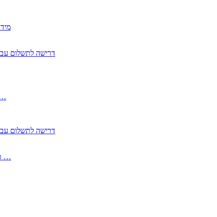
2350
2355 דרישה לתשלום 
, התעשייה , פיצויי מס רכוש בגין נזק עקיף 
2355 דרישה לתשלום 
2513-2 טופס חדש הצהרה על העברה לחול הפטורה ממס בברכה גק …