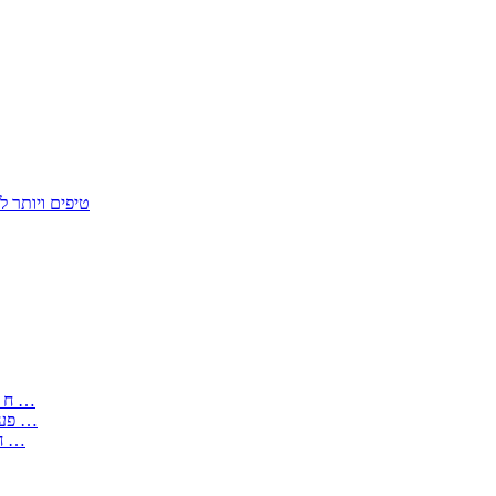
50 טיפים ויות
: בקשה לפטור מחובת התקנת מז;quot&ח 3 טופס מספר ים ב עותקים …
) ( פעמי להקלטת יצירות על מוצרים מכניים – טופס בקשה לאישור חד …
) 1998 ( לפי חוק חופש המידע התשנ;quot&ח – טופס בקשה לקבלת …