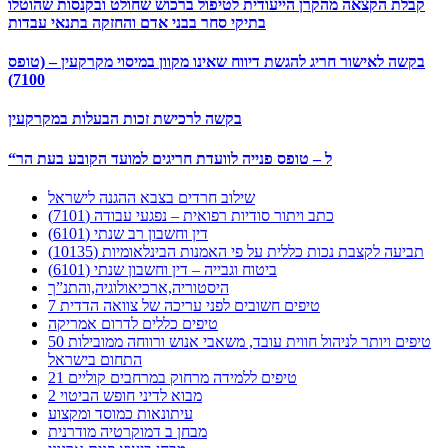
קבלת הקצאה מהקרן הייעודית לטיפול ברכוש שחולט ובקנסות שהוטלו
בתיקי סחר בבני אדם והחזקה בתנאי עבדות
בקשה לאישור חריג להגשת דיווח שאינו מקוון במיסוי מקרקעין – (טופס
7100)
בקשה לרכישת זכות הבעלות במקרקעין
“ל – טופס פנייה לוועדת חריגים למועד הקובע בעת הר
שילוב חרדים בצבא ההגנה לישראל
כתב ויתור סודיות רפואית – נפגעי עבודה (7101)
דין וחשבון רב שנתי (6101)
תביעה לקצבת נכות כללית על פי האמנות הבינלאומיות (10135)
ביטוח וגבייה – דין וחשבון שנתי (6101)
היסטוריה,ארכיאולוגיה,והתנ”ך
7 טיפים חשובים לפני עריכה של צוואה הדדית
טיפים כללים לדרום אמריקה
50 טיפים ויותר לניהול חווית עובד, משאבי אנוש ורווחה ממובילות
התחום בישראל
21 טיפים ללמידה מרחוק במרחבים קוליים
מבוא לדיני חופש הביטוי 2
עיתונאות כמוסד ומקצוע
מבחן ב דמוקרטיה מודרנית