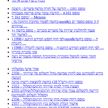
מבחן ביעוץ פנים ארגוני
טופס 161ג – הודעה על חזרה מרצף פיצויים / קיצבה
טופס 161א – הודעת עובד עקב פרישה מעבודה
טופס 161 ד’ – Menora
: בקשה לפטור מחובת התקנת מז;quot&ח 3 טופס מספר ים ב
עותקים …
) ( פעמי להקלטת יצירות על מוצרים מכניים – טופס בקשה
לאישור חד …
) 1998 ( לפי חוק חופש המידע התשנ;quot&ח – טופס בקשה
לקבלת …
) 1998 ( לפי חוק חופש המידע התשנ;ח – טופס בקשה לקבלת …
סוגי סוכרת בהריון
חומר טבעי לטיפול בסוכרת ובסיבוכיה המופק משמרים ניצה
מירסקי
אזור אישי ממשלתי
2350 – מידע לסטודנט עם לקות שמיעה-נוהל תשלום סל שירותי
הנגשה
טופס ירוק (רש”ל 18) בקשה להוצאת רישיון נהיגה
2352 – הצעת מחיר למתן שירותי תרגום/תמלול
2355 דרישה לתשלום עבור מתן שירותי תרגום/תמלול/שקלוט
(מסלול תשלום לסטודנט)
2356 – טופס דיווח שעות מתן שירותי תרגום/תמלול
2357 – אישור קבלת תשלום בגין תרגום/תמלול
– לבעלי עסקים ובעולם העבודה EMDR מה הקשר בין חסמים …