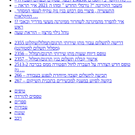
– משבר הקורונה “? נורמלי החדש ” ומהו ה 2021 איך תראה
, התעשייה , פיצויי מס רכוש בגין נזק עקיף לענפי המסחר
החקלאות …
!? איך להפרד מהמיגרנה לשחרור ממיגרנה מעשי מדריך וכאבי
ראש
נוהל גילוי מרצון – הוראת שעה
2355 דרישה לתשלום עבור מתן שירותי תרגום/תמלול/שקלוט
(מסלול תשלום לסטודנט)
2356 – טופס דיווח שעות מתן שירותי תרגום/תמלול
2357 – אישור קבלת תשלום בגין תרגום/תמלול
2513-2 טופס חדש הצהרה על העברה לחול הפטורה ממס בברכה
גק …
266 – תביעה לתשלום קצבה מיוחדת לנפגע בעבודה
267 – בקשה לסיוע במענק למכשירים בתכנית השיקום
טיפים
טפסים להורדה
ספרים
עבודות
שונות
רכב
Huppert הינו אלגוריתם המחפש עבורכם מסמכים, מצגות, טפסים, ספרים, עבודות, מבחנים
וכל סוג מסמך שיכולילהקל על חיי היום יום. המנוע הוקם בכדי לחסוך לכם את המאמץ