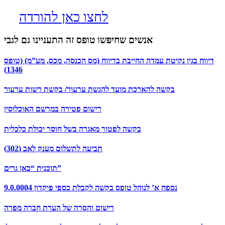
לחצו כאן להורדה
אנשים שחיפשו טופס זה התעניינו גם לגבי
דיווח בגין נקיטת עמדה החייבת בדיווח (מס הכנסה, מכס, מע”מ) (טופס
1346)
בקשה להארכת מועד להגשת ערעור/ בקשת רשות ערעור
רישום פטירה במרשם האוכלוסין
בקשה לפטור מאגרה בשל חוסר יכולת כלכלית
תביעה לתשלום מענק לאב (302)
תוכנית “כאן גרים”
9.0.0004 נספח א’ לנוהל טופס בקשה לקבלת כספי פיקדון
רישום והסרה של הערת חברה מפרה