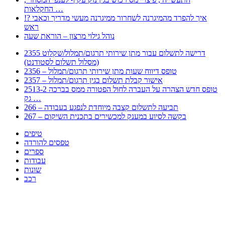
החקלאות …
!? איך להפרד מהמיגרנה לשחרור ממיגרנה מעשי מדריך וכאבי
ראש
נוהל גילוי מרצון – הוראת שעה
2355 דרישה לתשלום עבור מתן שירותי תרגום/תמלול/שקלוט
(מסלול תשלום לסטודנט)
2356 – טופס דיווח שעות מתן שירותי תרגום/תמלול
2357 – אישור קבלת תשלום בגין תרגום/תמלול
2513-2 טופס חדש הצהרה על העברה לחול הפטורה ממס בברכה
גק …
266 – תביעה לתשלום קצבה מיוחדת לנפגע בעבודה
267 – בקשה לסיוע במענק למכשירים בתכנית השיקום
טיפים
טפסים להורדה
ספרים
עבודות
שונות
רכב
Huppert הינו אלגוריתם המחפש עבורכם מסמכים, מצגות, טפסים, ספרים, עבודות, מבחנים
וכל סוג מסמך שיכולילהקל על חיי היום יום. המנוע הוקם בכדי לחסוך לכם את המאמץ
המייגע בחיפוש אינטנסיבי באתרים ואתרי הממשלה באמצעות Huppert, תוכלו למצוא