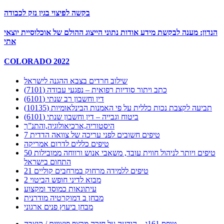
בקשה לפיצוי בגין נזק לכבודה
הנדון: מענה לבקשת מידע אודות נתוני הייצוג ההולם של אוכלוסיית יוצאי
אתי
COLORADO 2022
שילוב חרדים בצבא ההגנה לישראל
כתב ויתור סודיות רפואית – נפגעי עבודה (7101)
דין וחשבון רב שנתי (6101)
תביעה לקצבת נכות כללית על פי האמנות הבינלאומיות (10135)
ביטוח וגבייה – דין וחשבון שנתי (6101)
היסטוריה,ארכיאולוגיה,והתנ”ך
7 טיפים חשובים לפני עריכה של צוואה הדדית
טיפים כללים לדרום אמריקה
50 טיפים ויותר לניהול חווית עובד, משאבי אנוש ורווחה ממובילות
התחום בישראל
21 טיפים ללמידה מרחוק במרחבים קוליים
מבוא לדיני חופש הביטוי 2
עיתונאות כמוסד ומקצוע
מבחן ב דמוקרטיה מודרנית
מבחן ביעוץ פנים ארגוני
טופס 161ג – הודעה על חזרה מרצף פיצויים / קיצבה