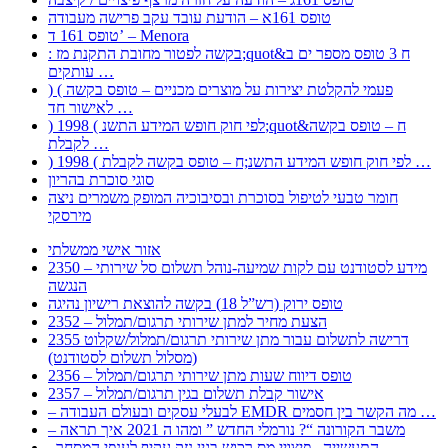
טופס 161א – הודעת עובד עקב פרישה מעבודה
טופס 161 ד’ – Menora
: בקשה לפטור מחובת התקנת מז;quot&ח 3 טופס מספר ים ב
עותקים …
) ( פעמי להקלטת יצירות על מוצרים מכניים – טופס בקשה
לאישור חד …
) 1998 ( לפי חוק חופש המידע התשנ;quot&ח – טופס בקשה
לקבלת …
) 1998 ( לפי חוק חופש המידע התשנ;ח – טופס בקשה לקבלת …
סוגי סוכרת בהריון
חומר טבעי לטיפול בסוכרת ובסיבוכיה המופק משמרים ניצה
מירסקי
אזור אישי ממשלתי
2350 – מידע לסטודנט עם לקות שמיעה-נוהל תשלום סל שירותי
הנגשה
טופס ירוק (רש”ל 18) בקשה להוצאת רישיון נהיגה
2352 – הצעת מחיר למתן שירותי תרגום/תמלול
2355 דרישה לתשלום עבור מתן שירותי תרגום/תמלול/שקלוט
(מסלול תשלום לסטודנט)
2356 – טופס דיווח שעות מתן שירותי תרגום/תמלול
2357 – אישור קבלת תשלום בגין תרגום/תמלול
– לבעלי עסקים ובעולם העבודה EMDR מה הקשר בין חסמים …
– משבר הקורונה “? נורמלי החדש ” ומהו ה 2021 איך תראה
, התעשייה , פיצויי מס רכוש בגין נזק עקיף לענפי המסחר