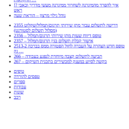
!? איך להפרד מהמיגרנה לשחרור ממיגרנה מעשי מדריך וכאבי
ראש
נוהל גילוי מרצון – הוראת שעה
2355 דרישה לתשלום עבור מתן שירותי תרגום/תמלול/שקלוט
(מסלול תשלום לסטודנט)
2356 – טופס דיווח שעות מתן שירותי תרגום/תמלול
2357 – אישור קבלת תשלום בגין תרגום/תמלול
2513-2 טופס חדש הצהרה על העברה לחול הפטורה ממס בברכה
גק …
266 – תביעה לתשלום קצבה מיוחדת לנפגע בעבודה
267 – בקשה לסיוע במענק למכשירים בתכנית השיקום
טיפים
טפסים להורדה
ספרים
עבודות
שונות
רכב
Huppert הינו אלגוריתם המחפש עבורכם מסמכים, מצגות, טפסים, ספרים, עבודות, מבחנים
וכל סוג מסמך שיכולילהקל על חיי היום יום. המנוע הוקם בכדי לחסוך לכם את המאמץ
המייגע בחיפוש אינטנסיבי באתרים ואתרי הממשלה באמצעות Huppert, תוכלו למצוא
ספרים להורדה, וכל סוג מסמך בעצם שתחפצו בו בקלות ובמהירות. האתר אינו אחראי לתוכן