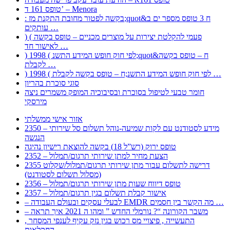
טופס 161 ד’ – Menora
: בקשה לפטור מחובת התקנת מז;quot&ח 3 טופס מספר ים ב
עותקים …
) ( פעמי להקלטת יצירות על מוצרים מכניים – טופס בקשה
לאישור חד …
) 1998 ( לפי חוק חופש המידע התשנ;quot&ח – טופס בקשה
לקבלת …
) 1998 ( לפי חוק חופש המידע התשנ;ח – טופס בקשה לקבלת …
סוגי סוכרת בהריון
חומר טבעי לטיפול בסוכרת ובסיבוכיה המופק משמרים ניצה
מירסקי
אזור אישי ממשלתי
2350 – מידע לסטודנט עם לקות שמיעה-נוהל תשלום סל שירותי
הנגשה
טופס ירוק (רש”ל 18) בקשה להוצאת רישיון נהיגה
2352 – הצעת מחיר למתן שירותי תרגום/תמלול
2355 דרישה לתשלום עבור מתן שירותי תרגום/תמלול/שקלוט
(מסלול תשלום לסטודנט)
2356 – טופס דיווח שעות מתן שירותי תרגום/תמלול
2357 – אישור קבלת תשלום בגין תרגום/תמלול
– לבעלי עסקים ובעולם העבודה EMDR מה הקשר בין חסמים …
– משבר הקורונה “? נורמלי החדש ” ומהו ה 2021 איך תראה
, התעשייה , פיצויי מס רכוש בגין נזק עקיף לענפי המסחר
החקלאות …