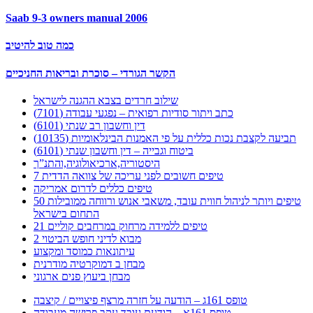
Saab 9-3 owners manual 2006
כמה טוב להיטיב
הקשר הגורדי – סוכרת ובריאות החניכיים
שילוב חרדים בצבא ההגנה לישראל
כתב ויתור סודיות רפואית – נפגעי עבודה (7101)
דין וחשבון רב שנתי (6101)
תביעה לקצבת נכות כללית על פי האמנות הבינלאומיות (10135)
ביטוח וגבייה – דין וחשבון שנתי (6101)
היסטוריה,ארכיאולוגיה,והתנ”ך
7 טיפים חשובים לפני עריכה של צוואה הדדית
טיפים כללים לדרום אמריקה
50 טיפים ויותר לניהול חווית עובד, משאבי אנוש ורווחה ממובילות
התחום בישראל
21 טיפים ללמידה מרחוק במרחבים קוליים
מבוא לדיני חופש הביטוי 2
עיתונאות כמוסד ומקצוע
מבחן ב דמוקרטיה מודרנית
מבחן ביעוץ פנים ארגוני
טופס 161ג – הודעה על חזרה מרצף פיצויים / קיצבה
טופס 161א – הודעת עובד עקב פרישה מעבודה