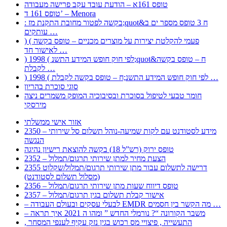
טופס 161א – הודעת עובד עקב פרישה מעבודה
טופס 161 ד’ – Menora
: בקשה לפטור מחובת התקנת מז;quot&ח 3 טופס מספר ים ב
עותקים …
) ( פעמי להקלטת יצירות על מוצרים מכניים – טופס בקשה
לאישור חד …
) 1998 ( לפי חוק חופש המידע התשנ;quot&ח – טופס בקשה
לקבלת …
) 1998 ( לפי חוק חופש המידע התשנ;ח – טופס בקשה לקבלת …
סוגי סוכרת בהריון
חומר טבעי לטיפול בסוכרת ובסיבוכיה המופק משמרים ניצה
מירסקי
אזור אישי ממשלתי
2350 – מידע לסטודנט עם לקות שמיעה-נוהל תשלום סל שירותי
הנגשה
טופס ירוק (רש”ל 18) בקשה להוצאת רישיון נהיגה
2352 – הצעת מחיר למתן שירותי תרגום/תמלול
2355 דרישה לתשלום עבור מתן שירותי תרגום/תמלול/שקלוט
(מסלול תשלום לסטודנט)
2356 – טופס דיווח שעות מתן שירותי תרגום/תמלול
2357 – אישור קבלת תשלום בגין תרגום/תמלול
– לבעלי עסקים ובעולם העבודה EMDR מה הקשר בין חסמים …
– משבר הקורונה “? נורמלי החדש ” ומהו ה 2021 איך תראה
, התעשייה , פיצויי מס רכוש בגין נזק עקיף לענפי המסחר