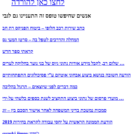
לחצו כאן להורדה
אנשים שחיפשו טופס זה התעניינו גם לגבי
כתב שירות רכב חלופי – ביטוח הפניקס רת חב
המחלה והדרכים לטפל בה – סרטן המעי גס
קראתי ספר חדש
שלום רב, לקבל מידע אודות נתוני גיוס של בני נוער בחלוקה לערים …
הודעה חשובה בנושא ביצוע אבחוני אוטיזם ע”י פסיכולוגים התפתחותיים
כמה דברים לפני שיוצאים – תרגול בהליכה
מועדי פרסום של נתוני ביצוע התקציב לשנת כספים כלשהי על-ידי …
סמכות נמשכת בדיני המשפחה לאחר אישור הסכם בין – זוג
הודעת הממונה הראשית על יחסי עבודה לקראת בחירות 2019
suzuki jimny ג’ימני