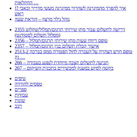
החקלאות …
!? איך להפרד מהמיגרנה לשחרור ממיגרנה מעשי מדריך וכאבי
ראש
נוהל גילוי מרצון – הוראת שעה
2355 דרישה לתשלום עבור מתן שירותי תרגום/תמלול/שקלוט
(מסלול תשלום לסטודנט)
2356 – טופס דיווח שעות מתן שירותי תרגום/תמלול
2357 – אישור קבלת תשלום בגין תרגום/תמלול
2513-2 טופס חדש הצהרה על העברה לחול הפטורה ממס בברכה
גק …
266 – תביעה לתשלום קצבה מיוחדת לנפגע בעבודה
267 – בקשה לסיוע במענק למכשירים בתכנית השיקום
טיפים
טפסים להורדה
ספרים
עבודות
שונות
רכב
Huppert הינו אלגוריתם המחפש עבורכם מסמכים, מצגות, טפסים, ספרים, עבודות, מבחנים
וכל סוג מסמך שיכולילהקל על חיי היום יום. המנוע הוקם בכדי לחסוך לכם את המאמץ
המייגע בחיפוש אינטנסיבי באתרים ואתרי הממשלה באמצעות Huppert, תוכלו למצוא
ספרים להורדה, וכל סוג מסמך בעצם שתחפצו בו בקלות ובמהירות. האתר אינו אחראי לתוכן