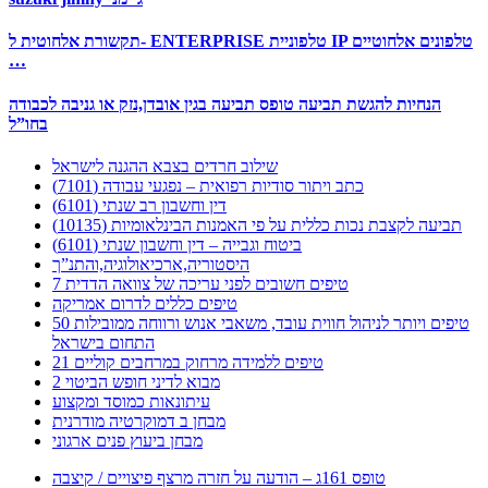
תקשורת אלחוטית ל- ENTERPRISE טלפוניית IP טלפונים אלחוטיים
…
הנחיות להגשת תביעה טופס תביעה בגין אובדן,נזק או גניבה לכבודה
בחו”ל
שילוב חרדים בצבא ההגנה לישראל
כתב ויתור סודיות רפואית – נפגעי עבודה (7101)
דין וחשבון רב שנתי (6101)
תביעה לקצבת נכות כללית על פי האמנות הבינלאומיות (10135)
ביטוח וגבייה – דין וחשבון שנתי (6101)
היסטוריה,ארכיאולוגיה,והתנ”ך
7 טיפים חשובים לפני עריכה של צוואה הדדית
טיפים כללים לדרום אמריקה
50 טיפים ויותר לניהול חווית עובד, משאבי אנוש ורווחה ממובילות
התחום בישראל
21 טיפים ללמידה מרחוק במרחבים קוליים
מבוא לדיני חופש הביטוי 2
עיתונאות כמוסד ומקצוע
מבחן ב דמוקרטיה מודרנית
מבחן ביעוץ פנים ארגוני
טופס 161ג – הודעה על חזרה מרצף פיצויים / קיצבה