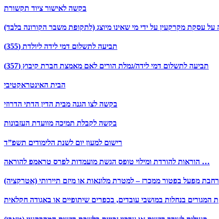
בקשה לאישור ציוד תקשורת
על עסקת מקרקעין על ידי מי שאינו מיוצג (לתקופת משבר הקורונה בלבד)
תביעה לתשלום דמי לידה ליולדת (355)
תביעה לתשלום דמי לידה/גמלת הורים לאם מאמצת חברת קיבוץ (357)
הבית האינטראקטיבי
בקשה לצו הגנה מבית הדין הדתי הדרוזי
בקשה לקבלת תמיכה מוועדת העזבונות
רישום למעון יום לשנת הלימודים תשפ”ד
הוראות להורדת ומילוי טופס הגשת מועמדות לפרס טראמפ להוראה …
בת מפעל בפטור ממכרז – למטרת מלונאות או מיזם תיירותי (אטרקציה)
 המגורים בנחלות במושבי עובדים, בכפרים שיתופיים או באגודה חקלאית