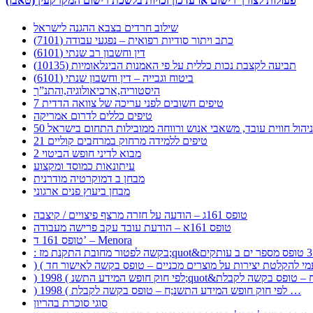
פעולות לצורך רישום או עדכון זכויות בלשכת רישום המקרקעין (טאבו)
שילוב חרדים בצבא ההגנה לישראל
כתב ויתור סודיות רפואית – נפגעי עבודה (7101)
דין וחשבון רב שנתי (6101)
תביעה לקצבת נכות כללית על פי האמנות הבינלאומיות (10135)
ביטוח וגבייה – דין וחשבון שנתי (6101)
היסטוריה,ארכיאולוגיה,והתנ”ך
7 טיפים חשובים לפני עריכה של צוואה הדדית
טיפים כללים לדרום אמריקה
ר לניהול חווית עובד, משאבי אנוש ורווחה ממובילות התחום בישראל
21 טיפים ללמידה מרחוק במרחבים קוליים
מבוא לדיני חופש הביטוי 2
עיתונאות כמוסד ומקצוע
מבחן ב דמוקרטיה מודרנית
מבחן ביעוץ פנים ארגוני
טופס 161ג – הודעה על חזרה מרצף פיצויים / קיצבה
טופס 161א – הודעת עובד עקב פרישה מעבודה
טופס 161 ד’ – Menora
) 1998 ( לפי חוק חופש המידע התשנ;ח – טופס בקשה לקבלת …
סוגי סוכרת בהריון