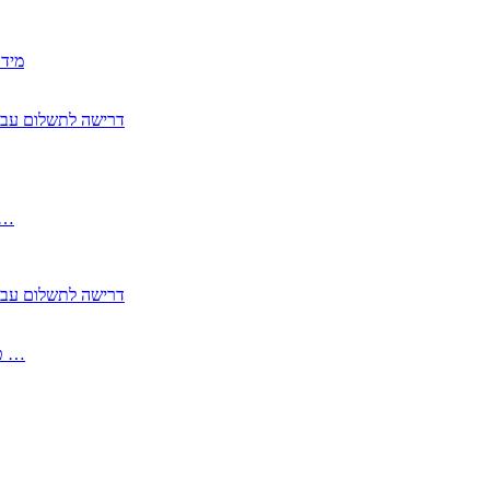
2350
2355 דרישה לתשלום 
, התעשייה , פיצויי מס רכוש בגין נזק עקיף 
2355 דרישה לתשלום 
2513-2 טופס חדש הצהרה על העברה לחול הפטורה ממס בברכה גק …