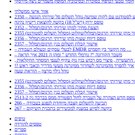
חומר טבעי לטיפול בסוכרת ובסיבוכיה המופק משמרים ניצה מירסקי
אזור אישי ממשלתי
 – מידע לסטודנט עם לקות שמיעה-נוהל תשלום סל שירותי הנגשה
טופס ירוק (רש”ל 18) בקשה להוצאת רישיון נהיגה
2352 – הצעת מחיר למתן שירותי תרגום/תמלול
עבור מתן שירותי תרגום/תמלול/שקלוט (מסלול תשלום לסטודנט)
2356 – טופס דיווח שעות מתן שירותי תרגום/תמלול
2357 – אישור קבלת תשלום בגין תרגום/תמלול
– לבעלי עסקים ובעולם העבודה EMDR מה הקשר בין חסמים …
– משבר הקורונה “? נורמלי החדש ” ומהו ה 2021 איך תראה
לענפי המסחר החקלאות …
!? איך להפרד מהמיגרנה לשחרור ממיגרנה מעשי מדריך וכאבי ראש
נוהל גילוי מרצון – הוראת שעה
עבור מתן שירותי תרגום/תמלול/שקלוט (מסלול תשלום לסטודנט)
2356 – טופס דיווח שעות מתן שירותי תרגום/תמלול
2357 – אישור קבלת תשלום בגין תרגום/תמלול
266 – תביעה לתשלום קצבה מיוחדת לנפגע בעבודה
267 – בקשה לסיוע במענק למכשירים בתכנית השיקום
טיפים
טפסים להורדה
ספרים
עבודות