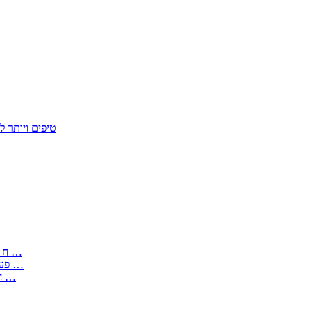
50 טיפים ויות
: בקשה לפטור מחובת התקנת מז;quot&ח 3 טופס מספר ים ב עותקים …
) ( פעמי להקלטת יצירות על מוצרים מכניים – טופס בקשה לאישור חד …
) 1998 ( לפי חוק חופש המידע התשנ;quot&ח – טופס בקשה לקבלת …