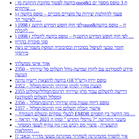
: בקשה לפטור מחובת התקנת מז;quot&ח 3 טופס מספר ים ב
עותקים …
) ( פעמי להקלטת יצירות על מוצרים מכניים – טופס בקשה
לאישור חד …
) 1998 ( לפי חוק חופש המידע התשנ;quot&ח – טופס בקשה
לקבלת …
) 1998 ( לפי חוק חופש המידע התשנ;ח – טופס בקשה לקבלת …
סוגי סוכרת בהריון
חומר טבעי לטיפול בסוכרת ובסיבוכיה המופק משמרים ניצה
מירסקי
אזור אישי ממשלתי
2350 – מידע לסטודנט עם לקות שמיעה-נוהל תשלום סל שירותי
הנגשה
טופס ירוק (רש”ל 18) בקשה להוצאת רישיון נהיגה
2352 – הצעת מחיר למתן שירותי תרגום/תמלול
2355 דרישה לתשלום עבור מתן שירותי תרגום/תמלול/שקלוט
(מסלול תשלום לסטודנט)
2356 – טופס דיווח שעות מתן שירותי תרגום/תמלול
2357 – אישור קבלת תשלום בגין תרגום/תמלול
– לבעלי עסקים ובעולם העבודה EMDR מה הקשר בין חסמים …
– משבר הקורונה “? נורמלי החדש ” ומהו ה 2021 איך תראה
, התעשייה , פיצויי מס רכוש בגין נזק עקיף לענפי המסחר
החקלאות …
!? איך להפרד מהמיגרנה לשחרור ממיגרנה מעשי מדריך וכאבי