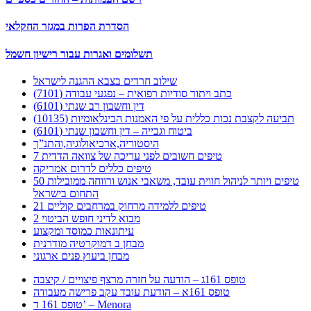
הסדרת הפרות במגזר החקלאי
תשלומים ואגרות עבור רישיון חשמל
שילוב חרדים בצבא ההגנה לישראל
כתב ויתור סודיות רפואית – נפגעי עבודה (7101)
דין וחשבון רב שנתי (6101)
תביעה לקצבת נכות כללית על פי האמנות הבינלאומיות (10135)
ביטוח וגבייה – דין וחשבון שנתי (6101)
היסטוריה,ארכיאולוגיה,והתנ”ך
7 טיפים חשובים לפני עריכה של צוואה הדדית
טיפים כללים לדרום אמריקה
50 טיפים ויותר לניהול חווית עובד, משאבי אנוש ורווחה ממובילות
התחום בישראל
21 טיפים ללמידה מרחוק במרחבים קוליים
מבוא לדיני חופש הביטוי 2
עיתונאות כמוסד ומקצוע
מבחן ב דמוקרטיה מודרנית
מבחן ביעוץ פנים ארגוני
טופס 161ג – הודעה על חזרה מרצף פיצויים / קיצבה
טופס 161א – הודעת עובד עקב פרישה מעבודה
טופס 161 ד’ – Menora