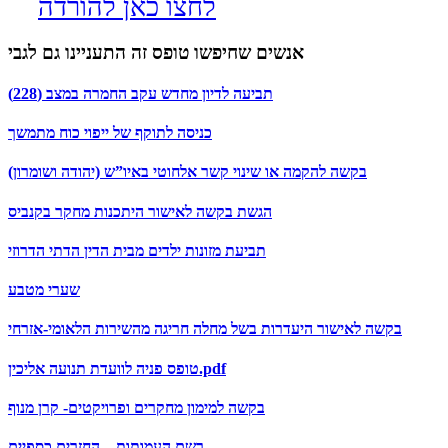
לחצו כאן להורדה
אנשים שחיפשו טופס זה התעניינו גם לגבי
תביעה לדיון מחדש עקב החמרה במצב (228)
כניסה לתוקף של ייפוי כוח מתמשך
בקשה להקמה או שינוי קשר אלחוטי באיו”ש (יהודה ושומרון)
הגשת בקשה לאישור היתכנות מחקר בקנביס
תביעת מזונות ילדים מבית הדין הדתי הדרוזי
שערי מטבע
בקשה לאישור היעדרות בשל מחלה חריגה מהשירות הלאומי-אזרחי
טופס פניה לוועדת תנועה אליכין.pdf
בקשה למימון מחקרים ופרויקטים- קרן מנוף
רשם העמותות – החזרים כספיים