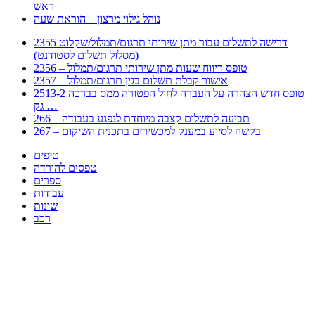
ראש
נוהל גילוי מרצון – הוראת שעה
2355 דרישה לתשלום עבור מתן שירותי תרגום/תמלול/שקלוט
(מסלול תשלום לסטודנט)
2356 – טופס דיווח שעות מתן שירותי תרגום/תמלול
2357 – אישור קבלת תשלום בגין תרגום/תמלול
2513-2 טופס חדש הצהרה על העברה לחול הפטורה ממס בברכה
גק …
266 – תביעה לתשלום קצבה מיוחדת לנפגע בעבודה
267 – בקשה לסיוע במענק למכשירים בתכנית השיקום
טיפים
טפסים להורדה
ספרים
עבודות
שונות
רכב
Huppert הינו אלגוריתם המחפש עבורכם מסמכים, מצגות, טפסים, ספרים, עבודות, מבחנים
וכל סוג מסמך שיכולילהקל על חיי היום יום. המנוע הוקם בכדי לחסוך לכם את המאמץ
המייגע בחיפוש אינטנסיבי באתרים ואתרי הממשלה באמצעות Huppert, תוכלו למצוא
ספרים להורדה, וכל סוג מסמך בעצם שתחפצו בו בקלות ובמהירות. האתר אינו אחראי לתוכן
היות והוא נשאב בצורה אוטמטית, כל התוכן הנשאב חשוף בצורה ציבורית לכל. במידה
וראיתם תוכן שפוגע בכם אנא שלחו לנו מייל ונדאג להסירו