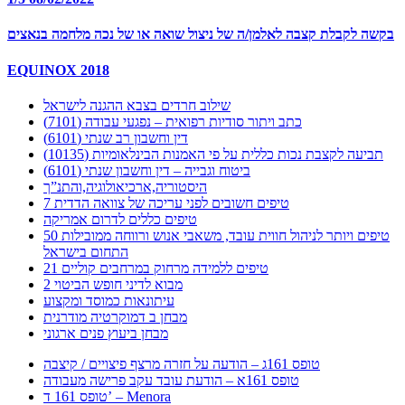
בקשה לקבלת קצבה לאלמן/ה של ניצול שואה או של נכה מלחמה בנאצים
EQUINOX 2018
שילוב חרדים בצבא ההגנה לישראל
כתב ויתור סודיות רפואית – נפגעי עבודה (7101)
דין וחשבון רב שנתי (6101)
תביעה לקצבת נכות כללית על פי האמנות הבינלאומיות (10135)
ביטוח וגבייה – דין וחשבון שנתי (6101)
היסטוריה,ארכיאולוגיה,והתנ”ך
7 טיפים חשובים לפני עריכה של צוואה הדדית
טיפים כללים לדרום אמריקה
50 טיפים ויותר לניהול חווית עובד, משאבי אנוש ורווחה ממובילות
התחום בישראל
21 טיפים ללמידה מרחוק במרחבים קוליים
מבוא לדיני חופש הביטוי 2
עיתונאות כמוסד ומקצוע
מבחן ב דמוקרטיה מודרנית
מבחן ביעוץ פנים ארגוני
טופס 161ג – הודעה על חזרה מרצף פיצויים / קיצבה
טופס 161א – הודעת עובד עקב פרישה מעבודה
טופס 161 ד’ – Menora