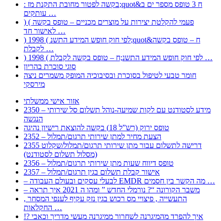
: בקשה לפטור מחובת התקנת מז;quot&ח 3 טופס מספר ים ב
עותקים …
) ( פעמי להקלטת יצירות על מוצרים מכניים – טופס בקשה
לאישור חד …
) 1998 ( לפי חוק חופש המידע התשנ;quot&ח – טופס בקשה
לקבלת …
) 1998 ( לפי חוק חופש המידע התשנ;ח – טופס בקשה לקבלת …
סוגי סוכרת בהריון
חומר טבעי לטיפול בסוכרת ובסיבוכיה המופק משמרים ניצה
מירסקי
אזור אישי ממשלתי
2350 – מידע לסטודנט עם לקות שמיעה-נוהל תשלום סל שירותי
הנגשה
טופס ירוק (רש”ל 18) בקשה להוצאת רישיון נהיגה
2352 – הצעת מחיר למתן שירותי תרגום/תמלול
2355 דרישה לתשלום עבור מתן שירותי תרגום/תמלול/שקלוט
(מסלול תשלום לסטודנט)
2356 – טופס דיווח שעות מתן שירותי תרגום/תמלול
2357 – אישור קבלת תשלום בגין תרגום/תמלול
– לבעלי עסקים ובעולם העבודה EMDR מה הקשר בין חסמים …
– משבר הקורונה “? נורמלי החדש ” ומהו ה 2021 איך תראה
, התעשייה , פיצויי מס רכוש בגין נזק עקיף לענפי המסחר
החקלאות …
!? איך להפרד מהמיגרנה לשחרור ממיגרנה מעשי מדריך וכאבי