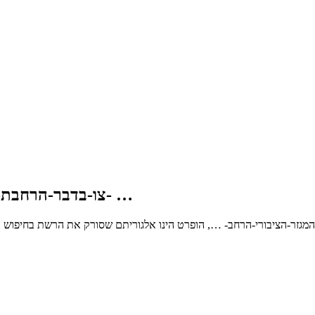
צו-בדבר-הרחבת-הסכם-יציאה-לחופשה-על-המגזר-הציבורי-הרחב- …
גזר-הציבורי-הרחב- …, הופרט הינו אלגוריתם שסורק את הרשת בחיפוש אח