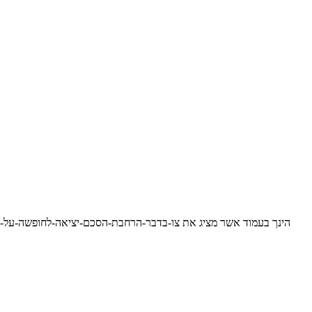
הינך בעמוד אשר מציג את צו-בדבר-הרחבת-הסכם-יציאה-לחופשה-על-המ