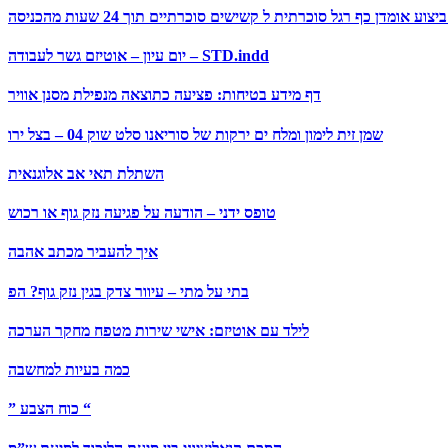
ה …
יום עיון – אוטיזם גשר לעבודה – STD.indd
דף מידע בטיחות: פציעה כתוצאה מנפילת מסנן אוויר
שמן זית לימון ומלח ים ירקות של סוריאנו סלט שוק 04 – בצל ירו
השתלת תאי אב אלוגנאית
טופס ידני – הודעה על פגיעה נזק גוף או רכוש
איך להעביר מכתב אהבה
בתי על מתי – עיוור צדק בגין נזק גוף? הפ
לילד עם אוטיזם: אישי שירות מטפח מחקר הערכה
כמה בעיות למחשבה
” כוח הצבע “