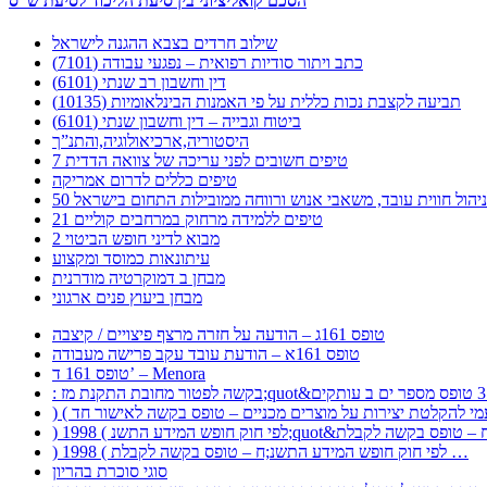
הסכם קואליציוני בין סיעת הליכוד לסיעת ש”ס
שילוב חרדים בצבא ההגנה לישראל
כתב ויתור סודיות רפואית – נפגעי עבודה (7101)
דין וחשבון רב שנתי (6101)
תביעה לקצבת נכות כללית על פי האמנות הבינלאומיות (10135)
ביטוח וגבייה – דין וחשבון שנתי (6101)
היסטוריה,ארכיאולוגיה,והתנ”ך
7 טיפים חשובים לפני עריכה של צוואה הדדית
טיפים כללים לדרום אמריקה
ר לניהול חווית עובד, משאבי אנוש ורווחה ממובילות התחום בישראל
21 טיפים ללמידה מרחוק במרחבים קוליים
מבוא לדיני חופש הביטוי 2
עיתונאות כמוסד ומקצוע
מבחן ב דמוקרטיה מודרנית
מבחן ביעוץ פנים ארגוני
טופס 161ג – הודעה על חזרה מרצף פיצויים / קיצבה
טופס 161א – הודעת עובד עקב פרישה מעבודה
טופס 161 ד’ – Menora
) 1998 ( לפי חוק חופש המידע התשנ;ח – טופס בקשה לקבלת …
סוגי סוכרת בהריון