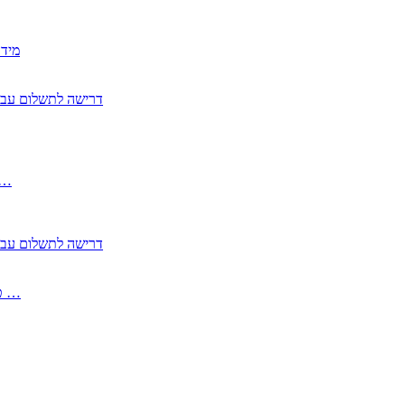
2350
2355 דרישה לתשלום 
, התעשייה , פיצויי מס רכוש בגין נזק עקיף 
2355 דרישה לתשלום 
2513-2 טופס חדש הצהרה על העברה לחול הפטורה ממס בברכה גק …