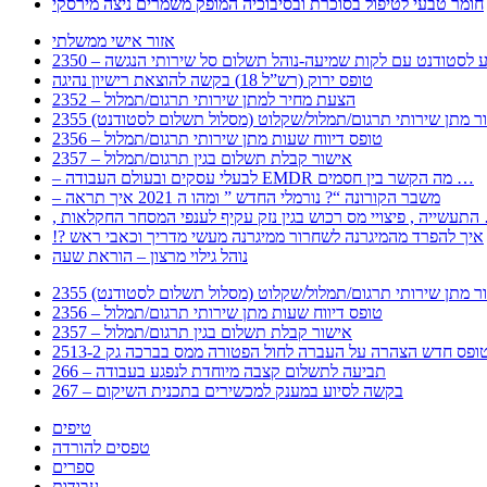
חומר טבעי לטיפול בסוכרת ובסיבוכיה המופק משמרים ניצה מירסקי
אזור אישי ממשלתי
 – מידע לסטודנט עם לקות שמיעה-נוהל תשלום סל שירותי הנגשה
טופס ירוק (רש”ל 18) בקשה להוצאת רישיון נהיגה
2352 – הצעת מחיר למתן שירותי תרגום/תמלול
עבור מתן שירותי תרגום/תמלול/שקלוט (מסלול תשלום לסטודנט)
2356 – טופס דיווח שעות מתן שירותי תרגום/תמלול
2357 – אישור קבלת תשלום בגין תרגום/תמלול
– לבעלי עסקים ובעולם העבודה EMDR מה הקשר בין חסמים …
– משבר הקורונה “? נורמלי החדש ” ומהו ה 2021 איך תראה
לענפי המסחר החקלאות …
!? איך להפרד מהמיגרנה לשחרור ממיגרנה מעשי מדריך וכאבי ראש
נוהל גילוי מרצון – הוראת שעה
עבור מתן שירותי תרגום/תמלול/שקלוט (מסלול תשלום לסטודנט)
2356 – טופס דיווח שעות מתן שירותי תרגום/תמלול
2357 – אישור קבלת תשלום בגין תרגום/תמלול
266 – תביעה לתשלום קצבה מיוחדת לנפגע בעבודה
267 – בקשה לסיוע במענק למכשירים בתכנית השיקום
טיפים
טפסים להורדה
ספרים
עבודות