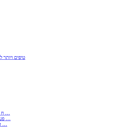
50 טיפים ויות
: בקשה לפטור מחובת התקנת מז;quot&ח 3 טופס מספר ים ב עותקים …
) ( פעמי להקלטת יצירות על מוצרים מכניים – טופס בקשה לאישור חד …
) 1998 ( לפי חוק חופש המידע התשנ;quot&ח – טופס בקשה לקבלת …