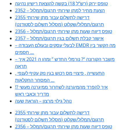
טופס ירוק (רש”ל 18) בקשה להוצאת רישיון נהיגה
2352 – הצעת מחיר למתן שירותי תרגום/תמלול
2355 דרישה לתשלום עבור מתן שירותי
תרגום/תמלול/שקלוט (מסלול תשלום לסטודנט)
2356 – טופס דיווח שעות מתן שירותי תרגום/תמלול
2357 – אישור קבלת תשלום בגין תרגום/תמלול
– לבעלי עסקים ובעולם העבודה EMDR מה הקשר בין
חסמים …
– משבר הקורונה “? נורמלי החדש ” ומהו ה 2021 איך
תראה
, התעשייה , פיצויי מס רכוש בגין נזק עקיף לענפי
המסחר החקלאות …
!? איך להפרד מהמיגרנה לשחרור ממיגרנה מעשי
מדריך וכאבי ראש
נוהל גילוי מרצון – הוראת שעה
2355 דרישה לתשלום עבור מתן שירותי
תרגום/תמלול/שקלוט (מסלול תשלום לסטודנט)
2356 – טופס דיווח שעות מתן שירותי תרגום/תמלול