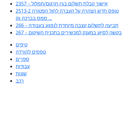
2357 – אישור קבלת תשלום בגין תרגום/תמלול
2513-2 טופס חדש הצהרה על העברה לחול הפטורה
ממס בברכה גק …
266 – תביעה לתשלום קצבה מיוחדת לנפגע בעבודה
267 – בקשה לסיוע במענק למכשירים בתכנית השיקום
טיפים
טפסים להורדה
ספרים
עבודות
שונות
רכב
Huppert הינו אלגוריתם המחפש עבורכם מסמכים, מצגות, טפסים, ספרים,
עבודות, מבחנים וכל סוג מסמך שיכולילהקל על חיי היום יום. המנוע הוקם בכדי
לחסוך לכם את המאמץ המייגע בחיפוש אינטנסיבי באתרים ואתרי הממשלה
באמצעות Huppert, תוכלו למצוא ספרים להורדה, וכל סוג מסמך בעצם שתחפצו
בו בקלות ובמהירות. האתר אינו אחראי לתוכן היות והוא נשאב בצורה אוטמטית, כל
התוכן הנשאב חשוף בצורה ציבורית לכל. במידה וראיתם תוכן שפוגע בכם אנא
שלחו לנו מייל ונדאג להסירו
copyrightⒸ 2023