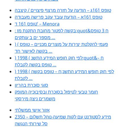
טופס 161ג – הודעה על חזרה מרצף פיצויים / קיצבה
טופס 161א – הודעת עובד עקב פרישה מעבודה
טופס 161 ד’ – Menora
: בקשה לפטור מחובת התקנת מז;quot&ח 3 טופס
מספר ים ב עותקים …
) ( פעמי להקלטת יצירות על מוצרים מכניים – טופס
בקשה לאישור חד …
) 1998 ( לפי חוק חופש המידע התשנ;quot&ח –
טופס בקשה לקבלת …
) 1998 ( לפי חוק חופש המידע התשנ;ח – טופס בקשה
לקבלת …
סוגי סוכרת בהריון
חומר טבעי לטיפול בסוכרת ובסיבוכיה המופק
משמרים ניצה מירסקי
אזור אישי ממשלתי
2350 – מידע לסטודנט עם לקות שמיעה-נוהל תשלום
סל שירותי הנגשה