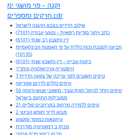
זקנה – פוי מושגי ימ
חרקים ומספרים.cdr
שילוב חרדים בצבא ההגנה לישראל
כתב ויתור סודיות רפואית – נפגעי עבודה (7101)
דין וחשבון רב שנתי (6101)
תביעה לקצבת נכות כללית על פי האמנות הבינלאומיות
(10135)
ביטוח וגבייה – דין וחשבון שנתי (6101)
היסטוריה,ארכיאולוגיה,והתנ”ך
7 טיפים חשובים לפני עריכה של צוואה הדדית
טיפים כללים לדרום אמריקה
50 טיפים ויותר לניהול חווית עובד, משאבי אנוש ורווחה
ממובילות התחום בישראל
21 טיפים ללמידה מרחוק במרחבים קוליים
מבוא לדיני חופש הביטוי 2
עיתונאות כמוסד ומקצוע
מבחן ב דמוקרטיה מודרנית
מבחן ביעוץ פנים ארגוני