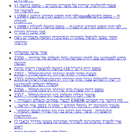
עותקים …
) ( פעמי להקלטת יצירות על מוצרים מכניים – טופס בקשה
לאישור חד …
) 1998 ( לפי חוק חופש המידע התשנ;quot&ח – טופס בקשה
לקבלת …
) 1998 ( לפי חוק חופש המידע התשנ;ח – טופס בקשה לקבלת …
סוגי סוכרת בהריון
חומר טבעי לטיפול בסוכרת ובסיבוכיה המופק משמרים ניצה
מירסקי
אזור אישי ממשלתי
2350 – מידע לסטודנט עם לקות שמיעה-נוהל תשלום סל שירותי
הנגשה
טופס ירוק (רש”ל 18) בקשה להוצאת רישיון נהיגה
2352 – הצעת מחיר למתן שירותי תרגום/תמלול
2355 דרישה לתשלום עבור מתן שירותי תרגום/תמלול/שקלוט
(מסלול תשלום לסטודנט)
2356 – טופס דיווח שעות מתן שירותי תרגום/תמלול
2357 – אישור קבלת תשלום בגין תרגום/תמלול
– לבעלי עסקים ובעולם העבודה EMDR מה הקשר בין חסמים …
– משבר הקורונה “? נורמלי החדש ” ומהו ה 2021 איך תראה
, התעשייה , פיצויי מס רכוש בגין נזק עקיף לענפי המסחר
החקלאות …
!? איך להפרד מהמיגרנה לשחרור ממיגרנה מעשי מדריך וכאבי
ראש