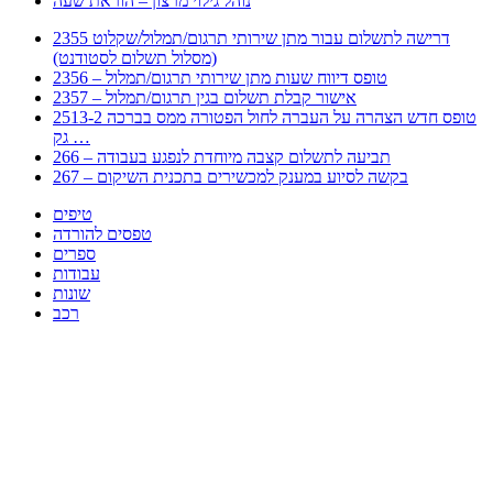
נוהל גילוי מרצון – הוראת שעה
2355 דרישה לתשלום עבור מתן שירותי תרגום/תמלול/שקלוט
(מסלול תשלום לסטודנט)
2356 – טופס דיווח שעות מתן שירותי תרגום/תמלול
2357 – אישור קבלת תשלום בגין תרגום/תמלול
2513-2 טופס חדש הצהרה על העברה לחול הפטורה ממס בברכה
גק …
266 – תביעה לתשלום קצבה מיוחדת לנפגע בעבודה
267 – בקשה לסיוע במענק למכשירים בתכנית השיקום
טיפים
טפסים להורדה
ספרים
עבודות
שונות
רכב
Huppert הינו אלגוריתם המחפש עבורכם מסמכים, מצגות, טפסים, ספרים, עבודות, מבחנים
וכל סוג מסמך שיכולילהקל על חיי היום יום. המנוע הוקם בכדי לחסוך לכם את המאמץ
המייגע בחיפוש אינטנסיבי באתרים ואתרי הממשלה באמצעות Huppert, תוכלו למצוא
ספרים להורדה, וכל סוג מסמך בעצם שתחפצו בו בקלות ובמהירות. האתר אינו אחראי לתוכן
היות והוא נשאב בצורה אוטמטית, כל התוכן הנשאב חשוף בצורה ציבורית לכל. במידה
וראיתם תוכן שפוגע בכם אנא שלחו לנו מייל ונדאג להסירו
copyrightⒸ 2023