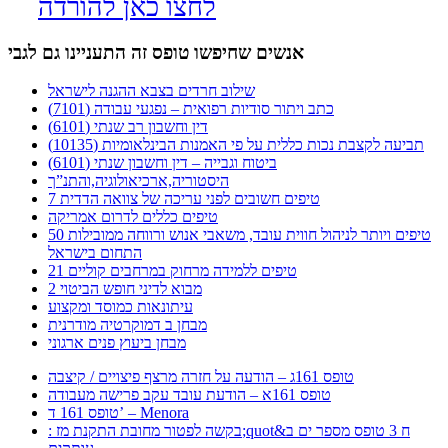
לחצו כאן להורדה
אנשים שחיפשו טופס זה התעניינו גם לגבי
שילוב חרדים בצבא ההגנה לישראל
כתב ויתור סודיות רפואית – נפגעי עבודה (7101)
דין וחשבון רב שנתי (6101)
תביעה לקצבת נכות כללית על פי האמנות הבינלאומיות (10135)
ביטוח וגבייה – דין וחשבון שנתי (6101)
היסטוריה,ארכיאולוגיה,והתנ”ך
7 טיפים חשובים לפני עריכה של צוואה הדדית
טיפים כללים לדרום אמריקה
50 טיפים ויותר לניהול חווית עובד, משאבי אנוש ורווחה ממובילות
התחום בישראל
21 טיפים ללמידה מרחוק במרחבים קוליים
מבוא לדיני חופש הביטוי 2
עיתונאות כמוסד ומקצוע
מבחן ב דמוקרטיה מודרנית
מבחן ביעוץ פנים ארגוני
טופס 161ג – הודעה על חזרה מרצף פיצויים / קיצבה
טופס 161א – הודעת עובד עקב פרישה מעבודה
טופס 161 ד’ – Menora
: בקשה לפטור מחובת התקנת מז;quot&ח 3 טופס מספר ים ב