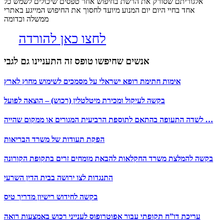
אלגוריתם שסורק את הרשת בחיפוש אחר טפסים שיכולים לשמש כל
אחד בחיי היום יום המנוע מיועד לחסוך את החיפוש המייגע באתרי
ממשלה וכדומה
לחצו כאן להורדה
אנשים שחיפשו טופס זה התעניינו גם לגבי
אימות חתימת רופא ישראלי על מסמכים לשימוש מחוץ לארץ
בקשה לעיקול ומכירת מיטלטלין (רכוש) – הוצאה לפועל
לשדה התעופה בהתאם לתוספת הרביעית המגורים או ממקום שהייה …
הפקת תעודות של משרד הבריאות
בקשה להמלצת משרד החקלאות להבאת מומחים זרים בתקופת הקורונה
התנגדות לצו ירושה בבית הדין השרעי
בקשה לחידוש רישיון מדריך טיס
עריכת דו”ח תקופתי עבור אפוטרופוס לענייני רכוש באמצעות רואה