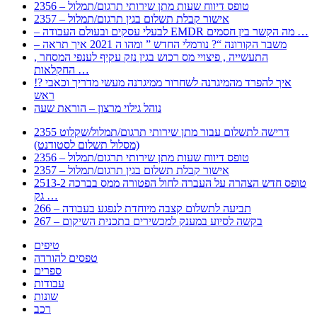
2356 – טופס דיווח שעות מתן שירותי תרגום/תמלול
2357 – אישור קבלת תשלום בגין תרגום/תמלול
– לבעלי עסקים ובעולם העבודה EMDR מה הקשר בין חסמים …
– משבר הקורונה “? נורמלי החדש ” ומהו ה 2021 איך תראה
, התעשייה , פיצויי מס רכוש בגין נזק עקיף לענפי המסחר
החקלאות …
!? איך להפרד מהמיגרנה לשחרור ממיגרנה מעשי מדריך וכאבי
ראש
נוהל גילוי מרצון – הוראת שעה
2355 דרישה לתשלום עבור מתן שירותי תרגום/תמלול/שקלוט
(מסלול תשלום לסטודנט)
2356 – טופס דיווח שעות מתן שירותי תרגום/תמלול
2357 – אישור קבלת תשלום בגין תרגום/תמלול
2513-2 טופס חדש הצהרה על העברה לחול הפטורה ממס בברכה
גק …
266 – תביעה לתשלום קצבה מיוחדת לנפגע בעבודה
267 – בקשה לסיוע במענק למכשירים בתכנית השיקום
טיפים
טפסים להורדה
ספרים
עבודות
שונות
רכב