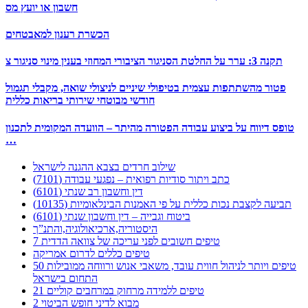
חשבון או יועץ מס
הכשרת רענון למאבטחים
תקנה 3: ערר על החלטת הסניגור הציבורי המחוזי בענין מינוי סניגור צ
פטור מהשתתפות עצמית בטיפולי שיניים לניצולי שואה, מקבלי תגמול
חודשי מבוטחי שירותי בריאות כללית
טופס דיווח על ביצוע עבודה הפטורה מהיתר – הוועדה המקומית לתכנון
…
שילוב חרדים בצבא ההגנה לישראל
כתב ויתור סודיות רפואית – נפגעי עבודה (7101)
דין וחשבון רב שנתי (6101)
תביעה לקצבת נכות כללית על פי האמנות הבינלאומיות (10135)
ביטוח וגבייה – דין וחשבון שנתי (6101)
היסטוריה,ארכיאולוגיה,והתנ”ך
7 טיפים חשובים לפני עריכה של צוואה הדדית
טיפים כללים לדרום אמריקה
50 טיפים ויותר לניהול חווית עובד, משאבי אנוש ורווחה ממובילות
התחום בישראל
21 טיפים ללמידה מרחוק במרחבים קוליים
מבוא לדיני חופש הביטוי 2