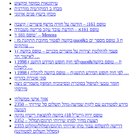
עיתונאות כמוסד ומקצוע
מבחן ב דמוקרטיה מודרנית
מבחן ביעוץ פנים ארגוני
טופס 161ג – הודעה על חזרה מרצף פיצויים / קיצבה
טופס 161א – הודעת עובד עקב פרישה מעבודה
טופס 161 ד’ – Menora
: בקשה לפטור מחובת התקנת מז;quot&ח 3 טופס מספר ים ב
עותקים …
) ( פעמי להקלטת יצירות על מוצרים מכניים – טופס בקשה
לאישור חד …
) 1998 ( לפי חוק חופש המידע התשנ;quot&ח – טופס בקשה
לקבלת …
) 1998 ( לפי חוק חופש המידע התשנ;ח – טופס בקשה לקבלת …
סוגי סוכרת בהריון
חומר טבעי לטיפול בסוכרת ובסיבוכיה המופק משמרים ניצה
מירסקי
אזור אישי ממשלתי
2350 – מידע לסטודנט עם לקות שמיעה-נוהל תשלום סל שירותי
הנגשה
טופס ירוק (רש”ל 18) בקשה להוצאת רישיון נהיגה
2352 – הצעת מחיר למתן שירותי תרגום/תמלול
2355 דרישה לתשלום עבור מתן שירותי תרגום/תמלול/שקלוט
(מסלול תשלום לסטודנט)