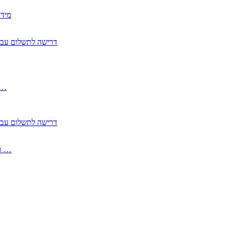
2350
2355 דרישה לתשלום 
, התעשייה , פיצויי מס רכוש בגין נזק עקיף 
2355 דרישה לתשלום 
2513-2 טופס חדש הצהרה על העברה לחול הפטורה ממס בברכה גק …