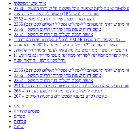
אזור אישי ממשלתי
 – מידע לסטודנט עם לקות שמיעה-נוהל תשלום סל שירותי הנגשה
טופס ירוק (רש”ל 18) בקשה להוצאת רישיון נהיגה
2352 – הצעת מחיר למתן שירותי תרגום/תמלול
עבור מתן שירותי תרגום/תמלול/שקלוט (מסלול תשלום לסטודנט)
2356 – טופס דיווח שעות מתן שירותי תרגום/תמלול
2357 – אישור קבלת תשלום בגין תרגום/תמלול
– לבעלי עסקים ובעולם העבודה EMDR מה הקשר בין חסמים …
– משבר הקורונה “? נורמלי החדש ” ומהו ה 2021 איך תראה
לענפי המסחר החקלאות …
!? איך להפרד מהמיגרנה לשחרור ממיגרנה מעשי מדריך וכאבי ראש
נוהל גילוי מרצון – הוראת שעה
עבור מתן שירותי תרגום/תמלול/שקלוט (מסלול תשלום לסטודנט)
2356 – טופס דיווח שעות מתן שירותי תרגום/תמלול
2357 – אישור קבלת תשלום בגין תרגום/תמלול
266 – תביעה לתשלום קצבה מיוחדת לנפגע בעבודה
267 – בקשה לסיוע במענק למכשירים בתכנית השיקום
טיפים
טפסים להורדה
ספרים
עבודות
שונות