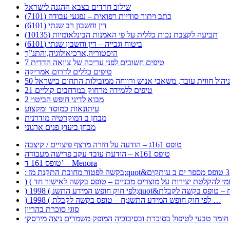
שילוב חרדים בצבא ההגנה לישראל
כתב ויתור סודיות רפואית – נפגעי עבודה (7101)
דין וחשבון רב שנתי (6101)
תביעה לקצבת נכות כללית על פי האמנות הבינלאומיות (10135)
ביטוח וגבייה – דין וחשבון שנתי (6101)
היסטוריה,ארכיאולוגיה,והתנ”ך
7 טיפים חשובים לפני עריכה של צוואה הדדית
טיפים כללים לדרום אמריקה
ר לניהול חווית עובד, משאבי אנוש ורווחה ממובילות התחום בישראל
21 טיפים ללמידה מרחוק במרחבים קוליים
מבוא לדיני חופש הביטוי 2
עיתונאות כמוסד ומקצוע
מבחן ב דמוקרטיה מודרנית
מבחן ביעוץ פנים ארגוני
טופס 161ג – הודעה על חזרה מרצף פיצויים / קיצבה
טופס 161א – הודעת עובד עקב פרישה מעבודה
טופס 161 ד’ – Menora
) 1998 ( לפי חוק חופש המידע התשנ;ח – טופס בקשה לקבלת …
סוגי סוכרת בהריון
חומר טבעי לטיפול בסוכרת ובסיבוכיה המופק משמרים ניצה מירסקי