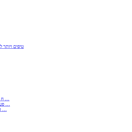
50 טיפים ויות
: בקשה לפטור מחובת התקנת מז;quot&ח 3 טופס מספר ים ב עותקים …
) ( פעמי להקלטת יצירות על מוצרים מכניים – טופס בקשה לאישור חד …
) 1998 ( לפי חוק חופש המידע התשנ;quot&ח – טופס בקשה לקבלת …