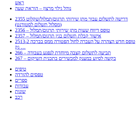
ראש
נוהל גילוי מרצון – הוראת שעה
2355 דרישה לתשלום עבור מתן שירותי תרגום/תמלול/שקלוט
(מסלול תשלום לסטודנט)
2356 – טופס דיווח שעות מתן שירותי תרגום/תמלול
2357 – אישור קבלת תשלום בגין תרגום/תמלול
2513-2 טופס חדש הצהרה על העברה לחול הפטורה ממס בברכה
גק …
266 – תביעה לתשלום קצבה מיוחדת לנפגע בעבודה
267 – בקשה לסיוע במענק למכשירים בתכנית השיקום
טיפים
טפסים להורדה
ספרים
עבודות
שונות
רכב
Huppert הינו אלגוריתם המחפש עבורכם מסמכים, מצגות, טפסים, ספרים, עבודות, מבחנים
וכל סוג מסמך שיכולילהקל על חיי היום יום. המנוע הוקם בכדי לחסוך לכם את המאמץ
המייגע בחיפוש אינטנסיבי באתרים ואתרי הממשלה באמצעות Huppert, תוכלו למצוא
ספרים להורדה, וכל סוג מסמך בעצם שתחפצו בו בקלות ובמהירות. האתר אינו אחראי לתוכן
היות והוא נשאב בצורה אוטמטית, כל התוכן הנשאב חשוף בצורה ציבורית לכל. במידה
וראיתם תוכן שפוגע בכם אנא שלחו לנו מייל ונדאג להסירו