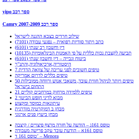
yipo ספר רכב
Camry 2007-2009 ספר רכב
שילוב חרדים בצבא ההגנה לישראל
כתב ויתור סודיות רפואית – נפגעי עבודה (7101)
דין וחשבון רב שנתי (6101)
תביעה לקצבת נכות כללית על פי האמנות הבינלאומיות (10135)
ביטוח וגבייה – דין וחשבון שנתי (6101)
היסטוריה,ארכיאולוגיה,והתנ”ך
7 טיפים חשובים לפני עריכה של צוואה הדדית
טיפים כללים לדרום אמריקה
50 טיפים ויותר לניהול חווית עובד, משאבי אנוש ורווחה ממובילות
התחום בישראל
21 טיפים ללמידה מרחוק במרחבים קוליים
מבוא לדיני חופש הביטוי 2
עיתונאות כמוסד ומקצוע
מבחן ב דמוקרטיה מודרנית
מבחן ביעוץ פנים ארגוני
טופס 161ג – הודעה על חזרה מרצף פיצויים / קיצבה
טופס 161א – הודעת עובד עקב פרישה מעבודה
טופס 161 ד’ – Menora