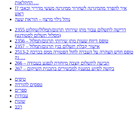
החקלאות …
!? איך להפרד מהמיגרנה לשחרור ממיגרנה מעשי מדריך וכאבי
ראש
נוהל גילוי מרצון – הוראת שעה
2355 דרישה לתשלום עבור מתן שירותי תרגום/תמלול/שקלוט
(מסלול תשלום לסטודנט)
2356 – טופס דיווח שעות מתן שירותי תרגום/תמלול
2357 – אישור קבלת תשלום בגין תרגום/תמלול
2513-2 טופס חדש הצהרה על העברה לחול הפטורה ממס בברכה
גק …
266 – תביעה לתשלום קצבה מיוחדת לנפגע בעבודה
267 – בקשה לסיוע במענק למכשירים בתכנית השיקום
טיפים
טפסים להורדה
ספרים
עבודות
שונות
רכב
Huppert הינו אלגוריתם המחפש עבורכם מסמכים, מצגות, טפסים, ספרים, עבודות, מבחנים
וכל סוג מסמך שיכולילהקל על חיי היום יום. המנוע הוקם בכדי לחסוך לכם את המאמץ
המייגע בחיפוש אינטנסיבי באתרים ואתרי הממשלה באמצעות Huppert, תוכלו למצוא
ספרים להורדה, וכל סוג מסמך בעצם שתחפצו בו בקלות ובמהירות. האתר אינו אחראי לתוכן