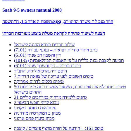
Saab 9-5 owners manual 2008
חוזר מנכ ל ” משרד החינו “כ, )א(8/תשסח ה אדר ב 1, ח”תשסה
הצעה לשיעור פתיחה לקראת מטלת ביצוע מעורבות חברתי
שילוב חרדים בצבא ההגנה לישראל
כתב ויתור סודיות רפואית – נפגעי עבודה (7101)
דין וחשבון רב שנתי (6101)
תביעה לקצבת נכות כללית על פי האמנות הבינלאומיות (10135)
ביטוח וגבייה – דין וחשבון שנתי (6101)
היסטוריה,ארכיאולוגיה,והתנ”ך
7 טיפים חשובים לפני עריכה של צוואה הדדית
טיפים כללים לדרום אמריקה
50 טיפים ויותר לניהול חווית עובד, משאבי אנוש ורווחה ממובילות
התחום בישראל
21 טיפים ללמידה מרחוק במרחבים קוליים
מבוא לדיני חופש הביטוי 2
עיתונאות כמוסד ומקצוע
מבחן ב דמוקרטיה מודרנית
מבחן ביעוץ פנים ארגוני
טופס 161ג – הודעה על חזרה מרצף פיצויים / קיצבה