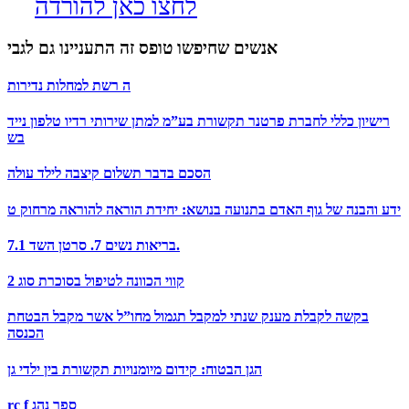
לחצו כאן להורדה
אנשים שחיפשו טופס זה התעניינו גם לגבי
ה רשת למחלות נדירות
רישיון כללי לחברת פרטנר תקשורת בע”מ למתן שירותי רדיו טלפון נייד
בש
הסכם בדבר תשלום קיצבה לילד עולה
ידע והבנה של גוף האדם בתנועה בנושא: יחידת הוראה להוראה מרחוק ט
בריאות נשים 7. סרטן השד 7.1.
קווי הכוונה לטיפול בסוכרת סוג 2
בקשה לקבלת מענק שנתי למקבל תגמול מחו”ל אשר מקבל הבטחת
הכנסה
הגן הבטוח: קידום מיומנויות תקשורת בין ילדי גן
rc f ספר נהג