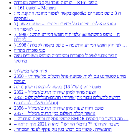
טופס 161א – הודעת עובד עקב פרישה מעבודה
טופס 161 ד’ – Menora
: בקשה לפטור מחובת התקנת מז;quot&ח 3 טופס מספר ים ב
עותקים …
) ( פעמי להקלטת יצירות על מוצרים מכניים – טופס בקשה
לאישור חד …
) 1998 ( לפי חוק חופש המידע התשנ;quot&ח – טופס בקשה
לקבלת …
) 1998 ( לפי חוק חופש המידע התשנ;ח – טופס בקשה לקבלת …
סוגי סוכרת בהריון
חומר טבעי לטיפול בסוכרת ובסיבוכיה המופק משמרים ניצה
מירסקי
אזור אישי ממשלתי
2350 – מידע לסטודנט עם לקות שמיעה-נוהל תשלום סל שירותי
הנגשה
טופס ירוק (רש”ל 18) בקשה להוצאת רישיון נהיגה
2352 – הצעת מחיר למתן שירותי תרגום/תמלול
2355 דרישה לתשלום עבור מתן שירותי תרגום/תמלול/שקלוט
(מסלול תשלום לסטודנט)
2356 – טופס דיווח שעות מתן שירותי תרגום/תמלול
2357 – אישור קבלת תשלום בגין תרגום/תמלול
– לבעלי עסקים ובעולם העבודה EMDR מה הקשר בין חסמים …
– משבר הקורונה “? נורמלי החדש ” ומהו ה 2021 איך תראה
, התעשייה , פיצויי מס רכוש בגין נזק עקיף לענפי המסחר