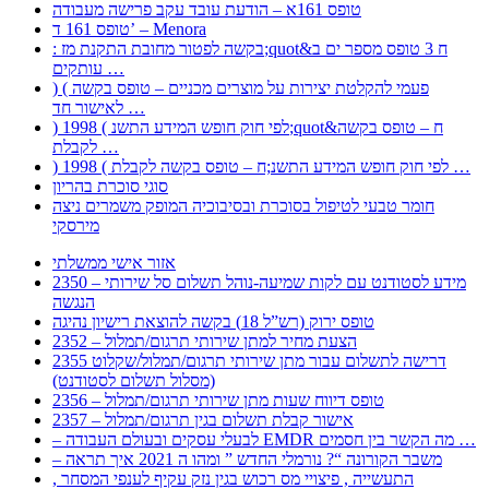
טופס 161א – הודעת עובד עקב פרישה מעבודה
טופס 161 ד’ – Menora
: בקשה לפטור מחובת התקנת מז;quot&ח 3 טופס מספר ים ב
עותקים …
) ( פעמי להקלטת יצירות על מוצרים מכניים – טופס בקשה
לאישור חד …
) 1998 ( לפי חוק חופש המידע התשנ;quot&ח – טופס בקשה
לקבלת …
) 1998 ( לפי חוק חופש המידע התשנ;ח – טופס בקשה לקבלת …
סוגי סוכרת בהריון
חומר טבעי לטיפול בסוכרת ובסיבוכיה המופק משמרים ניצה
מירסקי
אזור אישי ממשלתי
2350 – מידע לסטודנט עם לקות שמיעה-נוהל תשלום סל שירותי
הנגשה
טופס ירוק (רש”ל 18) בקשה להוצאת רישיון נהיגה
2352 – הצעת מחיר למתן שירותי תרגום/תמלול
2355 דרישה לתשלום עבור מתן שירותי תרגום/תמלול/שקלוט
(מסלול תשלום לסטודנט)
2356 – טופס דיווח שעות מתן שירותי תרגום/תמלול
2357 – אישור קבלת תשלום בגין תרגום/תמלול
– לבעלי עסקים ובעולם העבודה EMDR מה הקשר בין חסמים …
– משבר הקורונה “? נורמלי החדש ” ומהו ה 2021 איך תראה
, התעשייה , פיצויי מס רכוש בגין נזק עקיף לענפי המסחר