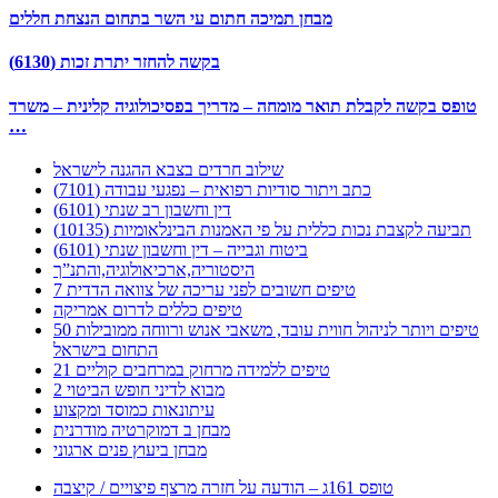
מבחן תמיכה חתום עי השר בתחום הנצחת חללים
בקשה להחזר יתרת זכות (6130)
טופס בקשה לקבלת תואר מומחה – מדריך בפסיכולוגיה קלינית – משרד
…
שילוב חרדים בצבא ההגנה לישראל
כתב ויתור סודיות רפואית – נפגעי עבודה (7101)
דין וחשבון רב שנתי (6101)
תביעה לקצבת נכות כללית על פי האמנות הבינלאומיות (10135)
ביטוח וגבייה – דין וחשבון שנתי (6101)
היסטוריה,ארכיאולוגיה,והתנ”ך
7 טיפים חשובים לפני עריכה של צוואה הדדית
טיפים כללים לדרום אמריקה
50 טיפים ויותר לניהול חווית עובד, משאבי אנוש ורווחה ממובילות
התחום בישראל
21 טיפים ללמידה מרחוק במרחבים קוליים
מבוא לדיני חופש הביטוי 2
עיתונאות כמוסד ומקצוע
מבחן ב דמוקרטיה מודרנית
מבחן ביעוץ פנים ארגוני
טופס 161ג – הודעה על חזרה מרצף פיצויים / קיצבה