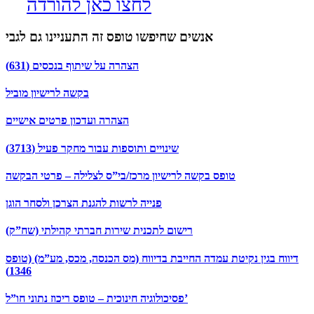
לחצו כאן להורדה
אנשים שחיפשו טופס זה התעניינו גם לגבי
הצהרה על שיתוף בנכסים (631)
בקשה לרישיון מוביל
הצהרה ועדכון פרטים אישיים
שינויים ותוספות עבור מחקר פעיל (3713)
טופס בקשה לרישיון מרכז/בי”ס לצלילה – פרטי הבקשה
פנייה לרשות להגנת הצרכן ולסחר הוגן
רישום לתכנית שירות חברתי קהילתי (שח”ק)
דיווח בגין נקיטת עמדה החייבת בדיווח (מס הכנסה, מכס, מע”מ) (טופס
1346)
פסיכולוגיה חינוכית – טופס ריכוז נתוני חו”ל’