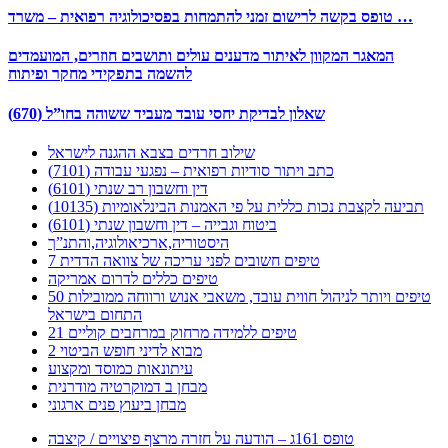
טופס בקשה לרישום זמני להתמחות בפסיכולוגיה רפואית – משרד …
המאגר המקוון לאיתור מדענים עולים ותושבים חוזרים, המועמדים
להשמה בתפקידי מחקר ופיתוח
שאלון לבדיקת יחסי עובד מעביד ששוהה בחו”ל (670)
שילוב חרדים בצבא ההגנה לישראל
כתב ויתור סודיות רפואית – נפגעי עבודה (7101)
דין וחשבון רב שנתי (6101)
תביעה לקצבת נכות כללית על פי האמנות הבינלאומיות (10135)
ביטוח וגבייה – דין וחשבון שנתי (6101)
היסטוריה,ארכיאולוגיה,והתנ”ך
7 טיפים חשובים לפני עריכה של צוואה הדדית
טיפים כללים לדרום אמריקה
50 טיפים ויותר לניהול חווית עובד, משאבי אנוש ורווחה ממובילות
התחום בישראל
21 טיפים ללמידה מרחוק במרחבים קוליים
מבוא לדיני חופש הביטוי 2
עיתונאות כמוסד ומקצוע
מבחן ב דמוקרטיה מודרנית
מבחן ביעוץ פנים ארגוני
טופס 161ג – הודעה על חזרה מרצף פיצויים / קיצבה