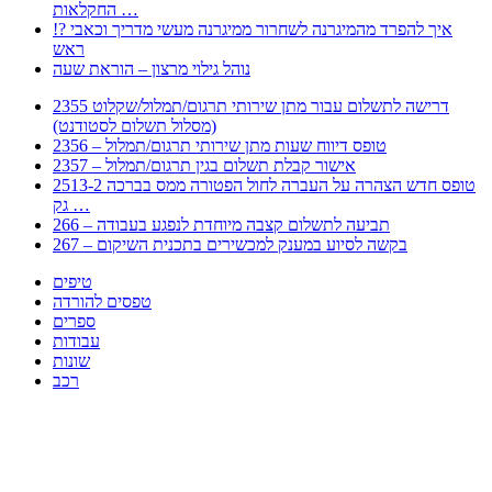
החקלאות …
!? איך להפרד מהמיגרנה לשחרור ממיגרנה מעשי מדריך וכאבי
ראש
נוהל גילוי מרצון – הוראת שעה
2355 דרישה לתשלום עבור מתן שירותי תרגום/תמלול/שקלוט
(מסלול תשלום לסטודנט)
2356 – טופס דיווח שעות מתן שירותי תרגום/תמלול
2357 – אישור קבלת תשלום בגין תרגום/תמלול
2513-2 טופס חדש הצהרה על העברה לחול הפטורה ממס בברכה
גק …
266 – תביעה לתשלום קצבה מיוחדת לנפגע בעבודה
267 – בקשה לסיוע במענק למכשירים בתכנית השיקום
טיפים
טפסים להורדה
ספרים
עבודות
שונות
רכב
Huppert הינו אלגוריתם המחפש עבורכם מסמכים, מצגות, טפסים, ספרים, עבודות, מבחנים
וכל סוג מסמך שיכולילהקל על חיי היום יום. המנוע הוקם בכדי לחסוך לכם את המאמץ
המייגע בחיפוש אינטנסיבי באתרים ואתרי הממשלה באמצעות Huppert, תוכלו למצוא
ספרים להורדה, וכל סוג מסמך בעצם שתחפצו בו בקלות ובמהירות. האתר אינו אחראי לתוכן