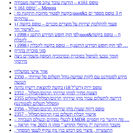
טופס 161א – הודעת עובד עקב פרישה מעבודה
טופס 161 ד’ – Menora
: בקשה לפטור מחובת התקנת מז;quot&ח 3 טופס מספר ים ב
עותקים …
) ( פעמי להקלטת יצירות על מוצרים מכניים – טופס בקשה
לאישור חד …
) 1998 ( לפי חוק חופש המידע התשנ;quot&ח – טופס בקשה
לקבלת …
) 1998 ( לפי חוק חופש המידע התשנ;ח – טופס בקשה לקבלת …
סוגי סוכרת בהריון
חומר טבעי לטיפול בסוכרת ובסיבוכיה המופק משמרים ניצה
מירסקי
אזור אישי ממשלתי
2350 – מידע לסטודנט עם לקות שמיעה-נוהל תשלום סל שירותי
הנגשה
טופס ירוק (רש”ל 18) בקשה להוצאת רישיון נהיגה
2352 – הצעת מחיר למתן שירותי תרגום/תמלול
2355 דרישה לתשלום עבור מתן שירותי תרגום/תמלול/שקלוט
(מסלול תשלום לסטודנט)
2356 – טופס דיווח שעות מתן שירותי תרגום/תמלול
2357 – אישור קבלת תשלום בגין תרגום/תמלול
– לבעלי עסקים ובעולם העבודה EMDR מה הקשר בין חסמים …
– משבר הקורונה “? נורמלי החדש ” ומהו ה 2021 איך תראה
, התעשייה , פיצויי מס רכוש בגין נזק עקיף לענפי המסחר