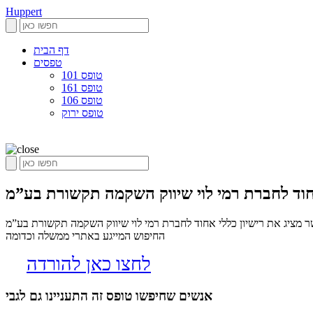
Huppert
דף הבית
טפסים
טופס 101
טופס 161
טופס 106
טופס ירוק
י אחוד לחברת רמי לוי שיווק השקמה תקשורת בע”מ – Gov.il, הופרט הינו אלגוריתם שסורק את הרשת בחיפוש אחר טפסים שיכולים לשמש כל אחד בחיי היום יום המנוע מיועד לחסוך את
החיפוש המייגע באתרי ממשלה וכדומה
לחצו כאן להורדה
אנשים שחיפשו טופס זה התעניינו גם לגבי