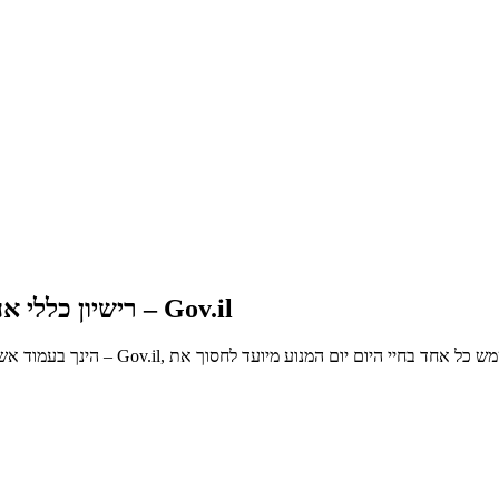
רישיון כללי אחוד לחברת רמי לוי שיווק השקמה תקשורת בע”מ – Gov.il
הינך בעמוד אשר מציג את רישיון כלל