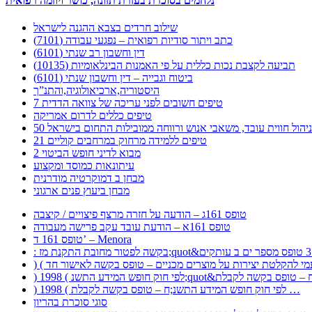
נלחמים בסוכרת בעזרת תזונה, כושר ויוזמה רפואית
שילוב חרדים בצבא ההגנה לישראל
כתב ויתור סודיות רפואית – נפגעי עבודה (7101)
דין וחשבון רב שנתי (6101)
תביעה לקצבת נכות כללית על פי האמנות הבינלאומיות (10135)
ביטוח וגבייה – דין וחשבון שנתי (6101)
היסטוריה,ארכיאולוגיה,והתנ”ך
7 טיפים חשובים לפני עריכה של צוואה הדדית
טיפים כללים לדרום אמריקה
ר לניהול חווית עובד, משאבי אנוש ורווחה ממובילות התחום בישראל
21 טיפים ללמידה מרחוק במרחבים קוליים
מבוא לדיני חופש הביטוי 2
עיתונאות כמוסד ומקצוע
מבחן ב דמוקרטיה מודרנית
מבחן ביעוץ פנים ארגוני
טופס 161ג – הודעה על חזרה מרצף פיצויים / קיצבה
טופס 161א – הודעת עובד עקב פרישה מעבודה
טופס 161 ד’ – Menora
) 1998 ( לפי חוק חופש המידע התשנ;ח – טופס בקשה לקבלת …
סוגי סוכרת בהריון