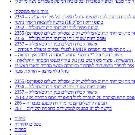
חומר טבעי לטיפול בסוכרת ובסיבוכיה המופק משמרים ניצה מירסקי
אזור אישי ממשלתי
 – מידע לסטודנט עם לקות שמיעה-נוהל תשלום סל שירותי הנגשה
טופס ירוק (רש”ל 18) בקשה להוצאת רישיון נהיגה
2352 – הצעת מחיר למתן שירותי תרגום/תמלול
עבור מתן שירותי תרגום/תמלול/שקלוט (מסלול תשלום לסטודנט)
2356 – טופס דיווח שעות מתן שירותי תרגום/תמלול
2357 – אישור קבלת תשלום בגין תרגום/תמלול
– לבעלי עסקים ובעולם העבודה EMDR מה הקשר בין חסמים …
– משבר הקורונה “? נורמלי החדש ” ומהו ה 2021 איך תראה
לענפי המסחר החקלאות …
!? איך להפרד מהמיגרנה לשחרור ממיגרנה מעשי מדריך וכאבי ראש
נוהל גילוי מרצון – הוראת שעה
עבור מתן שירותי תרגום/תמלול/שקלוט (מסלול תשלום לסטודנט)
2356 – טופס דיווח שעות מתן שירותי תרגום/תמלול
2357 – אישור קבלת תשלום בגין תרגום/תמלול
266 – תביעה לתשלום קצבה מיוחדת לנפגע בעבודה
267 – בקשה לסיוע במענק למכשירים בתכנית השיקום
טיפים
טפסים להורדה
ספרים
עבודות