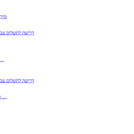
2350
2355 דרישה לתשלום 
, התעשייה , פיצויי מס רכוש בגין נזק עקיף 
2355 דרישה לתשלום 
2513-2 טופס חדש הצהרה על העברה לחול הפטורה ממס בברכה גק …