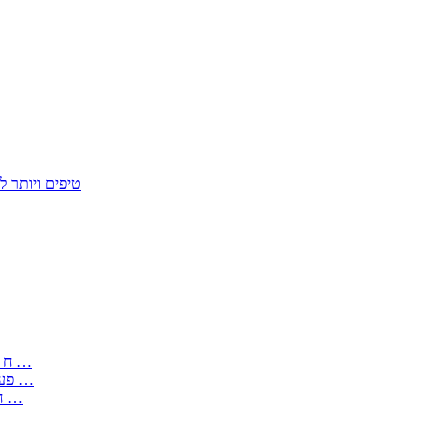
50 טיפים ויות
: בקשה לפטור מחובת התקנת מז;quot&ח 3 טופס מספר ים ב עותקים …
) ( פעמי להקלטת יצירות על מוצרים מכניים – טופס בקשה לאישור חד …
) 1998 ( לפי חוק חופש המידע התשנ;quot&ח – טופס בקשה לקבלת …