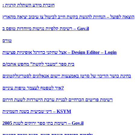
: חוברת מידע השתלת קרנית
הוצאה לפועל – הנחיות להגשת בקשת חייב לביטול צו עיכוב יציאה מהארץ
רשימת קלפיות נגישות מיוחדות טופס ב – Gov.il
טורס
אצל שחקני כדורגל אופיניות פציעות – Design Editor – Login
בית ספר “מעבר לקשת” מחפש אתכן/ם
בחינת כושר הדיכוי של סרטן באמצעות יישום אנאלוגים לסטריגולקטונים
איך לטפטף לעצמך טיפות עיניים?
רשימת פריטים הכרחיים לבניית ערכת הישרדות לשעת חירום
דיני שביעית בשנה השמינית – KSYM
רשימת בתי ספר ירוקים לשנת 2005 – Gov.il