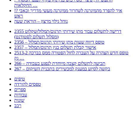
החקלאות …
!? איך להפרד מהמיגרנה לשחרור ממיגרנה מעשי מדריך וכאבי
ראש
נוהל גילוי מרצון – הוראת שעה
2355 דרישה לתשלום עבור מתן שירותי תרגום/תמלול/שקלוט
(מסלול תשלום לסטודנט)
2356 – טופס דיווח שעות מתן שירותי תרגום/תמלול
2357 – אישור קבלת תשלום בגין תרגום/תמלול
2513-2 טופס חדש הצהרה על העברה לחול הפטורה ממס בברכה
גק …
266 – תביעה לתשלום קצבה מיוחדת לנפגע בעבודה
267 – בקשה לסיוע במענק למכשירים בתכנית השיקום
טיפים
טפסים להורדה
ספרים
עבודות
שונות
רכב
Huppert הינו אלגוריתם המחפש עבורכם מסמכים, מצגות, טפסים, ספרים, עבודות, מבחנים
וכל סוג מסמך שיכולילהקל על חיי היום יום. המנוע הוקם בכדי לחסוך לכם את המאמץ
המייגע בחיפוש אינטנסיבי באתרים ואתרי הממשלה באמצעות Huppert, תוכלו למצוא