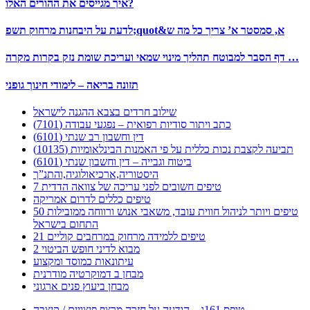
איך מגייסים את ההורים האלו?
לדעת על היבחנות מרחוק תשפ;quot&א, סמסטר א’ צריך כל מה ש
דף הסבר למבוטח תהליך מינוי שמאי ועריכת שומת נזק בקרות מקרה …
תזונה בריאה – לימודי חינוך גופני
שילוב חרדים בצבא ההגנה לישראל
כתב ויתור סודיות רפואית – נפגעי עבודה (7101)
דין וחשבון רב שנתי (6101)
תביעה לקצבת נכות כללית על פי האמנות הבינלאומיות (10135)
ביטוח וגבייה – דין וחשבון שנתי (6101)
היסטוריה,ארכיאולוגיה,והתנ”ך
7 טיפים חשובים לפני עריכה של צוואה הדדית
טיפים כללים לדרום אמריקה
50 טיפים ויותר לניהול חווית עובד, משאבי אנוש ורווחה ממובילות
התחום בישראל
21 טיפים ללמידה מרחוק במרחבים קוליים
מבוא לדיני חופש הביטוי 2
עיתונאות כמוסד ומקצוע
מבחן ב דמוקרטיה מודרנית
מבחן ביעוץ פנים ארגוני
טופס 161ג – הודעה על חזרה מרצף פיצויים / קיצבה