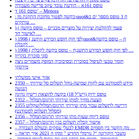
טופס 161א – הודעת עובד עקב פרישה מעבודה
טופס 161 ד’ – Menora
: בקשה לפטור מחובת התקנת מז;quot&ח 3 טופס מספר ים ב
עותקים …
) ( פעמי להקלטת יצירות על מוצרים מכניים – טופס בקשה
לאישור חד …
) 1998 ( לפי חוק חופש המידע התשנ;quot&ח – טופס בקשה
לקבלת …
) 1998 ( לפי חוק חופש המידע התשנ;ח – טופס בקשה לקבלת …
סוגי סוכרת בהריון
חומר טבעי לטיפול בסוכרת ובסיבוכיה המופק משמרים ניצה
מירסקי
אזור אישי ממשלתי
2350 – מידע לסטודנט עם לקות שמיעה-נוהל תשלום סל שירותי
הנגשה
טופס ירוק (רש”ל 18) בקשה להוצאת רישיון נהיגה
2352 – הצעת מחיר למתן שירותי תרגום/תמלול
2355 דרישה לתשלום עבור מתן שירותי תרגום/תמלול/שקלוט
(מסלול תשלום לסטודנט)
2356 – טופס דיווח שעות מתן שירותי תרגום/תמלול
2357 – אישור קבלת תשלום בגין תרגום/תמלול
– לבעלי עסקים ובעולם העבודה EMDR מה הקשר בין חסמים …
– משבר הקורונה “? נורמלי החדש ” ומהו ה 2021 איך תראה
, התעשייה , פיצויי מס רכוש בגין נזק עקיף לענפי המסחר