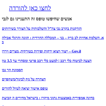
לחצו כאן להורדה
אנשים שחיפשו טופס זה התעניינו גם לגבי
הזדקנות בקרב נכי צה”ל והשלכותיה על הצורך בשירותים
א. השלמת אחיות לב ברק – בני – המכללה החרדית : תזונה והרגלי אכילה
ב
ייצור ויצוא ירקות ופירות בטורקיה, מצרים וירדן – Gov.il
הצעה לביטוח כלי רכב | למעט כלי רכב פרטי ומסחרי עד 3.5 טון
תסמונת הר נבו
הצהרה על נזק לביגוד/משקפיים
טופס אישור יציאה לטיול להורים
בחינה אמפירית באמצעות נתוני מיקרו : בישראל מחירים ה קביעת