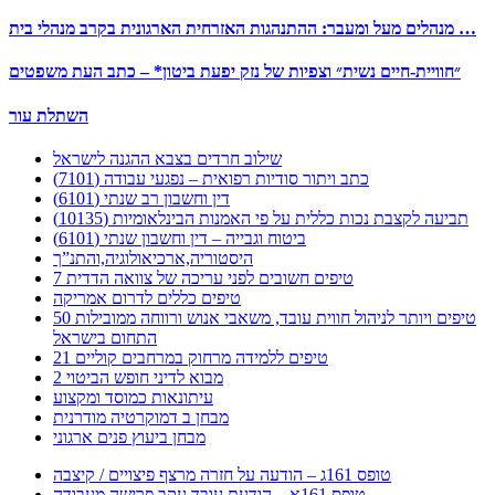
מנהלים מעל ומעבר: ההתנהגות האזרחית הארגונית בקרב מנהלי בית …
״חוויית-חיים נשית״ וצפיות של נזק יפעת ביטון* – כתב העת משפטים
השתלת עור
שילוב חרדים בצבא ההגנה לישראל
כתב ויתור סודיות רפואית – נפגעי עבודה (7101)
דין וחשבון רב שנתי (6101)
תביעה לקצבת נכות כללית על פי האמנות הבינלאומיות (10135)
ביטוח וגבייה – דין וחשבון שנתי (6101)
היסטוריה,ארכיאולוגיה,והתנ”ך
7 טיפים חשובים לפני עריכה של צוואה הדדית
טיפים כללים לדרום אמריקה
50 טיפים ויותר לניהול חווית עובד, משאבי אנוש ורווחה ממובילות
התחום בישראל
21 טיפים ללמידה מרחוק במרחבים קוליים
מבוא לדיני חופש הביטוי 2
עיתונאות כמוסד ומקצוע
מבחן ב דמוקרטיה מודרנית
מבחן ביעוץ פנים ארגוני
טופס 161ג – הודעה על חזרה מרצף פיצויים / קיצבה
טופס 161א – הודעת עובד עקב פרישה מעבודה