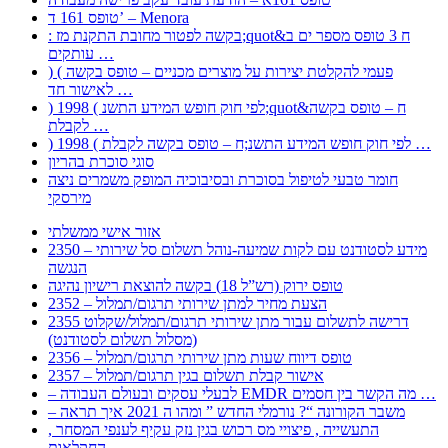
טופס 161 ד’ – Menora
: בקשה לפטור מחובת התקנת מז;quot&ח 3 טופס מספר ים ב
עותקים …
) ( פעמי להקלטת יצירות על מוצרים מכניים – טופס בקשה
לאישור חד …
) 1998 ( לפי חוק חופש המידע התשנ;quot&ח – טופס בקשה
לקבלת …
) 1998 ( לפי חוק חופש המידע התשנ;ח – טופס בקשה לקבלת …
סוגי סוכרת בהריון
חומר טבעי לטיפול בסוכרת ובסיבוכיה המופק משמרים ניצה
מירסקי
אזור אישי ממשלתי
2350 – מידע לסטודנט עם לקות שמיעה-נוהל תשלום סל שירותי
הנגשה
טופס ירוק (רש”ל 18) בקשה להוצאת רישיון נהיגה
2352 – הצעת מחיר למתן שירותי תרגום/תמלול
2355 דרישה לתשלום עבור מתן שירותי תרגום/תמלול/שקלוט
(מסלול תשלום לסטודנט)
2356 – טופס דיווח שעות מתן שירותי תרגום/תמלול
2357 – אישור קבלת תשלום בגין תרגום/תמלול
– לבעלי עסקים ובעולם העבודה EMDR מה הקשר בין חסמים …
– משבר הקורונה “? נורמלי החדש ” ומהו ה 2021 איך תראה
, התעשייה , פיצויי מס רכוש בגין נזק עקיף לענפי המסחר
החקלאות …