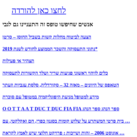
לחצו כאן להורדה
אנשים שחיפשו טופס זה התעניינו גם לגבי
הצעה לביטוח מחלות קשות בשביל החוסן – סרטן
נתוני התעסוקה והשכר הממוצע לחודש לשנת 2019*
תצהיר אי פעילות
כלים לזיהוי ראשוני פגיעות שריר ושלד הקשורות לתעסוקה
הטאפס של היוונים – מאזה 32 – סקורדליה, סלסת עגביות וזעתר
מידע למטופל מניעת היפוגליקמיה במטופל עם סוכרת
O O T T A A T DUC T DUC FIA FIA ספר הנהג ספר הנהג
בית פרטי המשתרע על שלוש קומות בסגנון כפרי, חם ואקלקטי, עם …
אוגוסט 2006 – זהות ושייכות : פרויקט חלוצי שיש לאמץ לקראת …