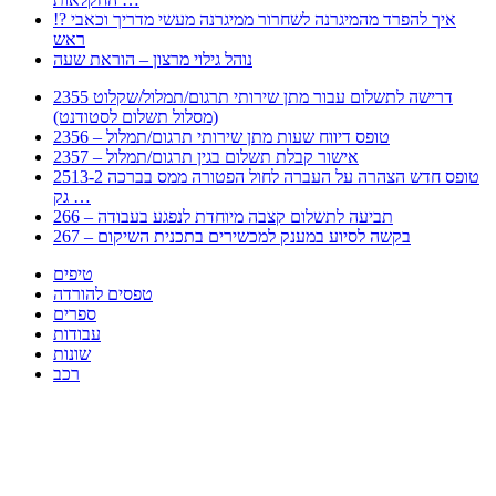
!? איך להפרד מהמיגרנה לשחרור ממיגרנה מעשי מדריך וכאבי
ראש
נוהל גילוי מרצון – הוראת שעה
2355 דרישה לתשלום עבור מתן שירותי תרגום/תמלול/שקלוט
(מסלול תשלום לסטודנט)
2356 – טופס דיווח שעות מתן שירותי תרגום/תמלול
2357 – אישור קבלת תשלום בגין תרגום/תמלול
2513-2 טופס חדש הצהרה על העברה לחול הפטורה ממס בברכה
גק …
266 – תביעה לתשלום קצבה מיוחדת לנפגע בעבודה
267 – בקשה לסיוע במענק למכשירים בתכנית השיקום
טיפים
טפסים להורדה
ספרים
עבודות
שונות
רכב
Huppert הינו אלגוריתם המחפש עבורכם מסמכים, מצגות, טפסים, ספרים, עבודות, מבחנים
וכל סוג מסמך שיכולילהקל על חיי היום יום. המנוע הוקם בכדי לחסוך לכם את המאמץ
המייגע בחיפוש אינטנסיבי באתרים ואתרי הממשלה באמצעות Huppert, תוכלו למצוא
ספרים להורדה, וכל סוג מסמך בעצם שתחפצו בו בקלות ובמהירות. האתר אינו אחראי לתוכן