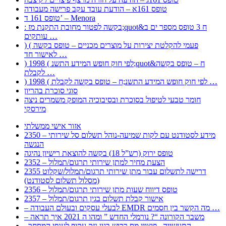
טופס 161א – הודעת עובד עקב פרישה מעבודה
טופס 161 ד’ – Menora
: בקשה לפטור מחובת התקנת מז;quot&ח 3 טופס מספר ים ב
עותקים …
) ( פעמי להקלטת יצירות על מוצרים מכניים – טופס בקשה
לאישור חד …
) 1998 ( לפי חוק חופש המידע התשנ;quot&ח – טופס בקשה
לקבלת …
) 1998 ( לפי חוק חופש המידע התשנ;ח – טופס בקשה לקבלת …
סוגי סוכרת בהריון
חומר טבעי לטיפול בסוכרת ובסיבוכיה המופק משמרים ניצה
מירסקי
אזור אישי ממשלתי
2350 – מידע לסטודנט עם לקות שמיעה-נוהל תשלום סל שירותי
הנגשה
טופס ירוק (רש”ל 18) בקשה להוצאת רישיון נהיגה
2352 – הצעת מחיר למתן שירותי תרגום/תמלול
2355 דרישה לתשלום עבור מתן שירותי תרגום/תמלול/שקלוט
(מסלול תשלום לסטודנט)
2356 – טופס דיווח שעות מתן שירותי תרגום/תמלול
2357 – אישור קבלת תשלום בגין תרגום/תמלול
– לבעלי עסקים ובעולם העבודה EMDR מה הקשר בין חסמים …
– משבר הקורונה “? נורמלי החדש ” ומהו ה 2021 איך תראה
, התעשייה , פיצויי מס רכוש בגין נזק עקיף לענפי המסחר