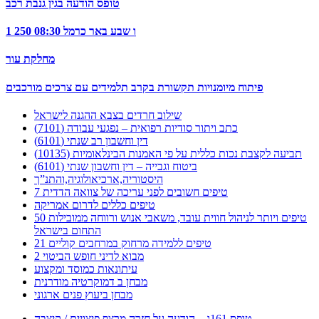
טופס הודעה בגין גנבת רכב
1 250 ו שבע באר כרמל 08:30
מחלקת עור
פיתוח מיומנויות תקשורת בקרב תלמידים עם צרכים מורכבים
שילוב חרדים בצבא ההגנה לישראל
כתב ויתור סודיות רפואית – נפגעי עבודה (7101)
דין וחשבון רב שנתי (6101)
תביעה לקצבת נכות כללית על פי האמנות הבינלאומיות (10135)
ביטוח וגבייה – דין וחשבון שנתי (6101)
היסטוריה,ארכיאולוגיה,והתנ”ך
7 טיפים חשובים לפני עריכה של צוואה הדדית
טיפים כללים לדרום אמריקה
50 טיפים ויותר לניהול חווית עובד, משאבי אנוש ורווחה ממובילות
התחום בישראל
21 טיפים ללמידה מרחוק במרחבים קוליים
מבוא לדיני חופש הביטוי 2
עיתונאות כמוסד ומקצוע
מבחן ב דמוקרטיה מודרנית
מבחן ביעוץ פנים ארגוני
טופס 161ג – הודעה על חזרה מרצף פיצויים / קיצבה