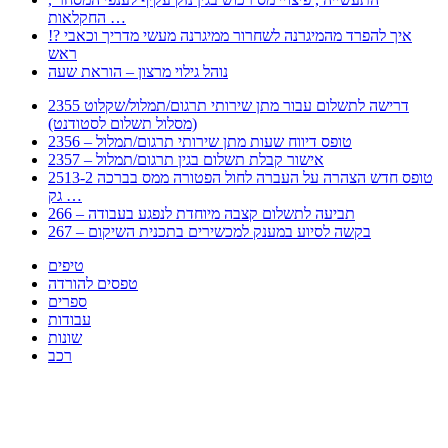
החקלאות …
!? איך להפרד מהמיגרנה לשחרור ממיגרנה מעשי מדריך וכאבי
ראש
נוהל גילוי מרצון – הוראת שעה
2355 דרישה לתשלום עבור מתן שירותי תרגום/תמלול/שקלוט
(מסלול תשלום לסטודנט)
2356 – טופס דיווח שעות מתן שירותי תרגום/תמלול
2357 – אישור קבלת תשלום בגין תרגום/תמלול
2513-2 טופס חדש הצהרה על העברה לחול הפטורה ממס בברכה
גק …
266 – תביעה לתשלום קצבה מיוחדת לנפגע בעבודה
267 – בקשה לסיוע במענק למכשירים בתכנית השיקום
טיפים
טפסים להורדה
ספרים
עבודות
שונות
רכב
Huppert הינו אלגוריתם המחפש עבורכם מסמכים, מצגות, טפסים, ספרים, עבודות, מבחנים
וכל סוג מסמך שיכולילהקל על חיי היום יום. המנוע הוקם בכדי לחסוך לכם את המאמץ
המייגע בחיפוש אינטנסיבי באתרים ואתרי הממשלה באמצעות Huppert, תוכלו למצוא