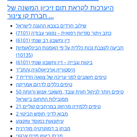
היערכות לקראת תום זיכיון המשנה של
חברת קו צינור …
שילוב חרדים בצבא ההגנה לישראל
כתב ויתור סודיות רפואית – נפגעי עבודה (7101)
דין וחשבון רב שנתי (6101)
תביעה לקצבת נכות כללית על פי האמנות הבינלאומיות
(10135)
ביטוח וגבייה – דין וחשבון שנתי (6101)
היסטוריה,ארכיאולוגיה,והתנ”ך
7 טיפים חשובים לפני עריכה של צוואה הדדית
טיפים כללים לדרום אמריקה
50 טיפים ויותר לניהול חווית עובד, משאבי אנוש ורווחה
ממובילות התחום בישראל
21 טיפים ללמידה מרחוק במרחבים קוליים
מבוא לדיני חופש הביטוי 2
עיתונאות כמוסד ומקצוע
מבחן ב דמוקרטיה מודרנית
מבחן ביעוץ פנים ארגוני