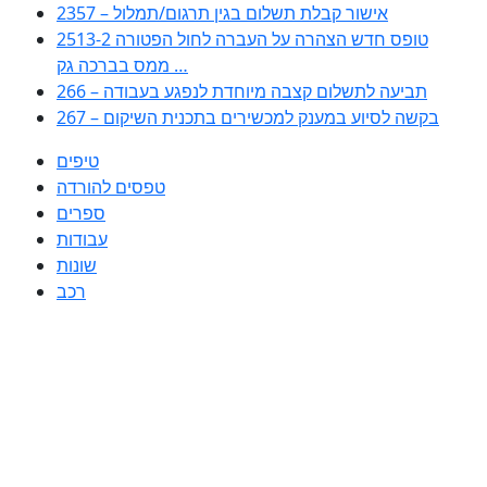
2357 – אישור קבלת תשלום בגין תרגום/תמלול
2513-2 טופס חדש הצהרה על העברה לחול הפטורה
ממס בברכה גק …
266 – תביעה לתשלום קצבה מיוחדת לנפגע בעבודה
267 – בקשה לסיוע במענק למכשירים בתכנית השיקום
טיפים
טפסים להורדה
ספרים
עבודות
שונות
רכב
Huppert הינו אלגוריתם המחפש עבורכם מסמכים, מצגות, טפסים, ספרים,
עבודות, מבחנים וכל סוג מסמך שיכולילהקל על חיי היום יום. המנוע הוקם בכדי
לחסוך לכם את המאמץ המייגע בחיפוש אינטנסיבי באתרים ואתרי הממשלה
באמצעות Huppert, תוכלו למצוא ספרים להורדה, וכל סוג מסמך בעצם שתחפצו
בו בקלות ובמהירות. האתר אינו אחראי לתוכן היות והוא נשאב בצורה אוטמטית, כל
התוכן הנשאב חשוף בצורה ציבורית לכל. במידה וראיתם תוכן שפוגע בכם אנא
שלחו לנו מייל ונדאג להסירו
copyrightⒸ 2023