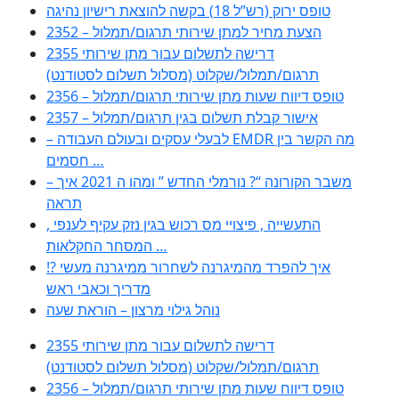
טופס ירוק (רש”ל 18) בקשה להוצאת רישיון נהיגה
2352 – הצעת מחיר למתן שירותי תרגום/תמלול
2355 דרישה לתשלום עבור מתן שירותי
תרגום/תמלול/שקלוט (מסלול תשלום לסטודנט)
2356 – טופס דיווח שעות מתן שירותי תרגום/תמלול
2357 – אישור קבלת תשלום בגין תרגום/תמלול
– לבעלי עסקים ובעולם העבודה EMDR מה הקשר בין
חסמים …
– משבר הקורונה “? נורמלי החדש ” ומהו ה 2021 איך
תראה
, התעשייה , פיצויי מס רכוש בגין נזק עקיף לענפי
המסחר החקלאות …
!? איך להפרד מהמיגרנה לשחרור ממיגרנה מעשי
מדריך וכאבי ראש
נוהל גילוי מרצון – הוראת שעה
2355 דרישה לתשלום עבור מתן שירותי
תרגום/תמלול/שקלוט (מסלול תשלום לסטודנט)
2356 – טופס דיווח שעות מתן שירותי תרגום/תמלול