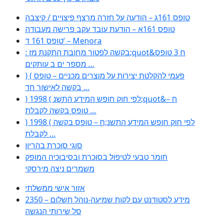
טופס 161ג – הודעה על חזרה מרצף פיצויים / קיצבה
טופס 161א – הודעת עובד עקב פרישה מעבודה
טופס 161 ד’ – Menora
: בקשה לפטור מחובת התקנת מז;quot&ח 3 טופס
מספר ים ב עותקים …
) ( פעמי להקלטת יצירות על מוצרים מכניים – טופס
בקשה לאישור חד …
) 1998 ( לפי חוק חופש המידע התשנ;quot&ח –
טופס בקשה לקבלת …
) 1998 ( לפי חוק חופש המידע התשנ;ח – טופס בקשה
לקבלת …
סוגי סוכרת בהריון
חומר טבעי לטיפול בסוכרת ובסיבוכיה המופק
משמרים ניצה מירסקי
אזור אישי ממשלתי
2350 – מידע לסטודנט עם לקות שמיעה-נוהל תשלום
סל שירותי הנגשה