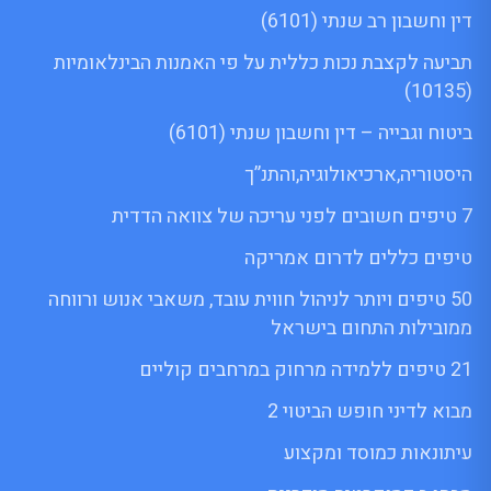
דין וחשבון רב שנתי (6101)
תביעה לקצבת נכות כללית על פי האמנות הבינלאומיות
(10135)
ביטוח וגבייה – דין וחשבון שנתי (6101)
היסטוריה,ארכיאולוגיה,והתנ”ך
7 טיפים חשובים לפני עריכה של צוואה הדדית
טיפים כללים לדרום אמריקה
50 טיפים ויותר לניהול חווית עובד, משאבי אנוש ורווחה
ממובילות התחום בישראל
21 טיפים ללמידה מרחוק במרחבים קוליים
מבוא לדיני חופש הביטוי 2
עיתונאות כמוסד ומקצוע