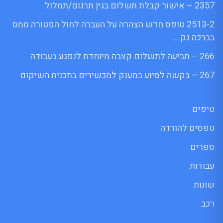
2357 – אישור קבלת תשלום בגין תרגום/תמלול
2513-2 טופס חדש הצהרה על העברה לחול הפטורה ממס
בברכה גק …
266 – תביעה לתשלום קצבה מיוחדת לנפגע בעבודה
267 – בקשה לסיוע במענק למכשירים בתכנית השיקום
טיפים
טפסים להורדה
ספרים
עבודות
שונות
רכב