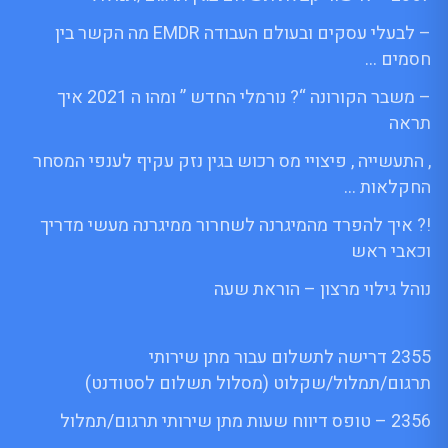
– לבעלי עסקים ובעולם העבודה EMDR מה הקשר בין
חסמים …
– משבר הקורונה “? נורמלי החדש ” ומהו ה 2021 איך
תראה
, התעשייה , פיצויי מס רכוש בגין נזק עקיף לענפי המסחר
החקלאות …
!? איך להפרד מהמיגרנה לשחרור ממיגרנה מעשי מדריך
וכאבי ראש
נוהל גילוי מרצון – הוראת שעה
2355 דרישה לתשלום עבור מתן שירותי
תרגום/תמלול/שקלוט (מסלול תשלום לסטודנט)
2356 – טופס דיווח שעות מתן שירותי תרגום/תמלול