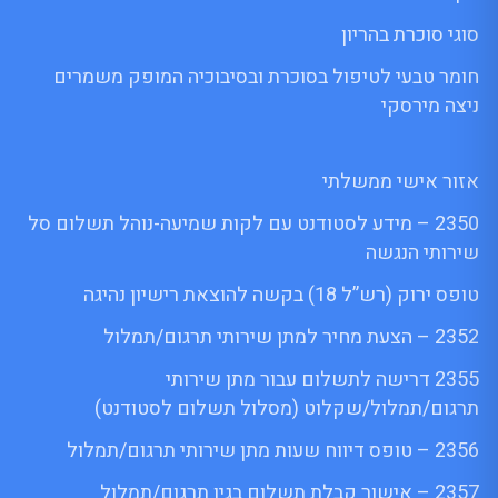
סוגי סוכרת בהריון
חומר טבעי לטיפול בסוכרת ובסיבוכיה המופק משמרים
ניצה מירסקי
אזור אישי ממשלתי
2350 – מידע לסטודנט עם לקות שמיעה-נוהל תשלום סל
שירותי הנגשה
טופס ירוק (רש”ל 18) בקשה להוצאת רישיון נהיגה
2352 – הצעת מחיר למתן שירותי תרגום/תמלול
2355 דרישה לתשלום עבור מתן שירותי
תרגום/תמלול/שקלוט (מסלול תשלום לסטודנט)
2356 – טופס דיווח שעות מתן שירותי תרגום/תמלול
2357 – אישור קבלת תשלום בגין תרגום/תמלול