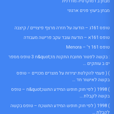
מבחן ב דמוקרטיה מודרנית
מבחן ביעוץ פנים ארגוני
טופס 161ג – הודעה על חזרה מרצף פיצויים / קיצבה
טופס 161א – הודעת עובד עקב פרישה מעבודה
טופס 161 ד’ – Menora
: בקשה לפטור מחובת התקנת מז;quot&ח 3 טופס מספר
ים ב עותקים …
) ( פעמי להקלטת יצירות על מוצרים מכניים – טופס
בקשה לאישור חד …
) 1998 ( לפי חוק חופש המידע התשנ;quot&ח – טופס
בקשה לקבלת …
) 1998 ( לפי חוק חופש המידע התשנ;ח – טופס בקשה
לקבלת …