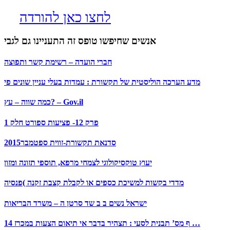
לחצו כאן להורדה
אנשים שחיפשו טופס זה התעניינו גם לגבי
חברי הועדה – רשימת קשר ותפוצה
מדע הערכה הוליסטית של תקשורת : עמדות בעלי עניין שונים פי
כמה שווה – עץ? – Gov.il
פרק 12- פציעות ספורט חלק 1
סדנאת תקשורת-זווית ספטמבר2015
יעוץ טוקסיקולוגי לצמחי מרפא, תוספי תזונה ומזון
מדדי בקשות למשיכת כספים או לקבלת קצבת זקנה )פנסיה
ישראל נשים ב ב שד סרטן ה – משרד הבריאות
14 ף מס’ תבנית לסעי : תצהיר בדבר אי תיאום הצעות במכרז …