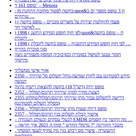
טופס 161 ד’ – Menora
: בקשה לפטור מחובת התקנת מז;quot&ח 3 טופס מספר ים ב
עותקים …
) ( פעמי להקלטת יצירות על מוצרים מכניים – טופס בקשה
לאישור חד …
) 1998 ( לפי חוק חופש המידע התשנ;quot&ח – טופס בקשה
לקבלת …
) 1998 ( לפי חוק חופש המידע התשנ;ח – טופס בקשה לקבלת …
סוגי סוכרת בהריון
חומר טבעי לטיפול בסוכרת ובסיבוכיה המופק משמרים ניצה
מירסקי
אזור אישי ממשלתי
2350 – מידע לסטודנט עם לקות שמיעה-נוהל תשלום סל שירותי
הנגשה
טופס ירוק (רש”ל 18) בקשה להוצאת רישיון נהיגה
2352 – הצעת מחיר למתן שירותי תרגום/תמלול
2355 דרישה לתשלום עבור מתן שירותי תרגום/תמלול/שקלוט
(מסלול תשלום לסטודנט)
2356 – טופס דיווח שעות מתן שירותי תרגום/תמלול
2357 – אישור קבלת תשלום בגין תרגום/תמלול
– לבעלי עסקים ובעולם העבודה EMDR מה הקשר בין חסמים …
– משבר הקורונה “? נורמלי החדש ” ומהו ה 2021 איך תראה
, התעשייה , פיצויי מס רכוש בגין נזק עקיף לענפי המסחר
החקלאות …