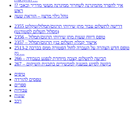
!? איך להפרד מהמיגרנה לשחרור ממיגרנה מעשי מדריך וכאבי
ראש
נוהל גילוי מרצון – הוראת שעה
2355 דרישה לתשלום עבור מתן שירותי תרגום/תמלול/שקלוט
(מסלול תשלום לסטודנט)
2356 – טופס דיווח שעות מתן שירותי תרגום/תמלול
2357 – אישור קבלת תשלום בגין תרגום/תמלול
2513-2 טופס חדש הצהרה על העברה לחול הפטורה ממס בברכה
גק …
266 – תביעה לתשלום קצבה מיוחדת לנפגע בעבודה
267 – בקשה לסיוע במענק למכשירים בתכנית השיקום
טיפים
טפסים להורדה
ספרים
עבודות
שונות
רכב
Huppert הינו אלגוריתם המחפש עבורכם מסמכים, מצגות, טפסים, ספרים, עבודות, מבחנים
וכל סוג מסמך שיכולילהקל על חיי היום יום. המנוע הוקם בכדי לחסוך לכם את המאמץ
המייגע בחיפוש אינטנסיבי באתרים ואתרי הממשלה באמצעות Huppert, תוכלו למצוא
ספרים להורדה, וכל סוג מסמך בעצם שתחפצו בו בקלות ובמהירות. האתר אינו אחראי לתוכן