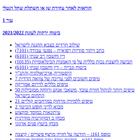
הוראות לאחר עקירת שן או השתלת שתל דנטלי
עור 1
ביטוח ירקות לעונת 2021/2022
שילוב חרדים בצבא ההגנה לישראל
כתב ויתור סודיות רפואית – נפגעי עבודה (7101)
דין וחשבון רב שנתי (6101)
תביעה לקצבת נכות כללית על פי האמנות הבינלאומיות (10135)
ביטוח וגבייה – דין וחשבון שנתי (6101)
היסטוריה,ארכיאולוגיה,והתנ”ך
7 טיפים חשובים לפני עריכה של צוואה הדדית
טיפים כללים לדרום אמריקה
50 טיפים ויותר לניהול חווית עובד, משאבי אנוש ורווחה ממובילות
התחום בישראל
21 טיפים ללמידה מרחוק במרחבים קוליים
מבוא לדיני חופש הביטוי 2
עיתונאות כמוסד ומקצוע
מבחן ב דמוקרטיה מודרנית
מבחן ביעוץ פנים ארגוני
טופס 161ג – הודעה על חזרה מרצף פיצויים / קיצבה
טופס 161א – הודעת עובד עקב פרישה מעבודה