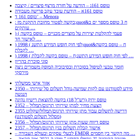
טופס 161ג – הודעה על חזרה מרצף פיצויים / קיצבה
טופס 161א – הודעת עובד עקב פרישה מעבודה
טופס 161 ד’ – Menora
: בקשה לפטור מחובת התקנת מז;quot&ח 3 טופס מספר ים ב
עותקים …
) ( פעמי להקלטת יצירות על מוצרים מכניים – טופס בקשה
לאישור חד …
) 1998 ( לפי חוק חופש המידע התשנ;quot&ח – טופס בקשה
לקבלת …
) 1998 ( לפי חוק חופש המידע התשנ;ח – טופס בקשה לקבלת …
סוגי סוכרת בהריון
חומר טבעי לטיפול בסוכרת ובסיבוכיה המופק משמרים ניצה
מירסקי
אזור אישי ממשלתי
2350 – מידע לסטודנט עם לקות שמיעה-נוהל תשלום סל שירותי
הנגשה
טופס ירוק (רש”ל 18) בקשה להוצאת רישיון נהיגה
2352 – הצעת מחיר למתן שירותי תרגום/תמלול
2355 דרישה לתשלום עבור מתן שירותי תרגום/תמלול/שקלוט
(מסלול תשלום לסטודנט)
2356 – טופס דיווח שעות מתן שירותי תרגום/תמלול
2357 – אישור קבלת תשלום בגין תרגום/תמלול
– לבעלי עסקים ובעולם העבודה EMDR מה הקשר בין חסמים …
– משבר הקורונה “? נורמלי החדש ” ומהו ה 2021 איך תראה