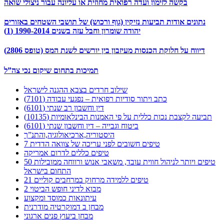
בקשה לזימון ועדה רפואית מחוזית או עליונה עבור ניצולי שואה
נתונים אודות תביעות נזיקין (גוף ורכוש) של תושבי השטחים באזורים
יהודה שומרון וחבל עזה בשנים 1990-2014 (1)
דיווח על חלוקת הכנסות מעיזבון בין יורשים לשנת המס (טופס 2806)
תמיכות בתחום שיקום נכי צה”ל
שילוב חרדים בצבא ההגנה לישראל
כתב ויתור סודיות רפואית – נפגעי עבודה (7101)
דין וחשבון רב שנתי (6101)
תביעה לקצבת נכות כללית על פי האמנות הבינלאומיות (10135)
ביטוח וגבייה – דין וחשבון שנתי (6101)
היסטוריה,ארכיאולוגיה,והתנ”ך
7 טיפים חשובים לפני עריכה של צוואה הדדית
טיפים כללים לדרום אמריקה
50 טיפים ויותר לניהול חווית עובד, משאבי אנוש ורווחה ממובילות
התחום בישראל
21 טיפים ללמידה מרחוק במרחבים קוליים
מבוא לדיני חופש הביטוי 2
עיתונאות כמוסד ומקצוע
מבחן ב דמוקרטיה מודרנית
מבחן ביעוץ פנים ארגוני