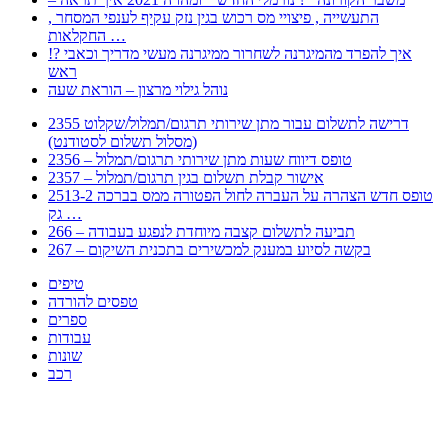
, התעשייה , פיצויי מס רכוש בגין נזק עקיף לענפי המסחר
החקלאות …
!? איך להפרד מהמיגרנה לשחרור ממיגרנה מעשי מדריך וכאבי
ראש
נוהל גילוי מרצון – הוראת שעה
2355 דרישה לתשלום עבור מתן שירותי תרגום/תמלול/שקלוט
(מסלול תשלום לסטודנט)
2356 – טופס דיווח שעות מתן שירותי תרגום/תמלול
2357 – אישור קבלת תשלום בגין תרגום/תמלול
2513-2 טופס חדש הצהרה על העברה לחול הפטורה ממס בברכה
גק …
266 – תביעה לתשלום קצבה מיוחדת לנפגע בעבודה
267 – בקשה לסיוע במענק למכשירים בתכנית השיקום
טיפים
טפסים להורדה
ספרים
עבודות
שונות
רכב
Huppert הינו אלגוריתם המחפש עבורכם מסמכים, מצגות, טפסים, ספרים, עבודות, מבחנים
וכל סוג מסמך שיכולילהקל על חיי היום יום. המנוע הוקם בכדי לחסוך לכם את המאמץ