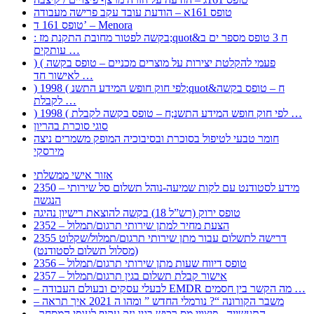
טופס 161א – הודעת עובד עקב פרישה מעבודה
טופס 161 ד’ – Menora
: בקשה לפטור מחובת התקנת מז;quot&ח 3 טופס מספר ים ב
עותקים …
) ( פעמי להקלטת יצירות על מוצרים מכניים – טופס בקשה
לאישור חד …
) 1998 ( לפי חוק חופש המידע התשנ;quot&ח – טופס בקשה
לקבלת …
) 1998 ( לפי חוק חופש המידע התשנ;ח – טופס בקשה לקבלת …
סוגי סוכרת בהריון
חומר טבעי לטיפול בסוכרת ובסיבוכיה המופק משמרים ניצה
מירסקי
אזור אישי ממשלתי
2350 – מידע לסטודנט עם לקות שמיעה-נוהל תשלום סל שירותי
הנגשה
טופס ירוק (רש”ל 18) בקשה להוצאת רישיון נהיגה
2352 – הצעת מחיר למתן שירותי תרגום/תמלול
2355 דרישה לתשלום עבור מתן שירותי תרגום/תמלול/שקלוט
(מסלול תשלום לסטודנט)
2356 – טופס דיווח שעות מתן שירותי תרגום/תמלול
2357 – אישור קבלת תשלום בגין תרגום/תמלול
– לבעלי עסקים ובעולם העבודה EMDR מה הקשר בין חסמים …
– משבר הקורונה “? נורמלי החדש ” ומהו ה 2021 איך תראה
, התעשייה , פיצויי מס רכוש בגין נזק עקיף לענפי המסחר