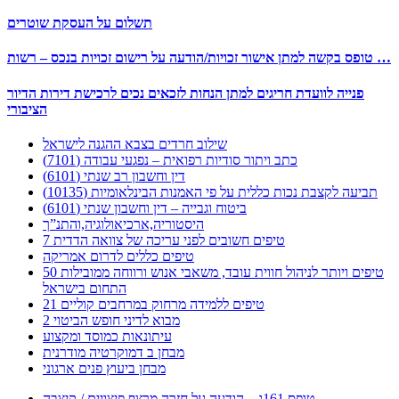
תשלום על העסקת שוטרים
טופס בקשה למתן אישור זכויות/הודעה על רישום זכויות בנכס – רשות …
פנייה לוועדת חריגים למתן הנחות לזכאים נכים לרכישת דירות הדיור
הציבורי
שילוב חרדים בצבא ההגנה לישראל
כתב ויתור סודיות רפואית – נפגעי עבודה (7101)
דין וחשבון רב שנתי (6101)
תביעה לקצבת נכות כללית על פי האמנות הבינלאומיות (10135)
ביטוח וגבייה – דין וחשבון שנתי (6101)
היסטוריה,ארכיאולוגיה,והתנ”ך
7 טיפים חשובים לפני עריכה של צוואה הדדית
טיפים כללים לדרום אמריקה
50 טיפים ויותר לניהול חווית עובד, משאבי אנוש ורווחה ממובילות
התחום בישראל
21 טיפים ללמידה מרחוק במרחבים קוליים
מבוא לדיני חופש הביטוי 2
עיתונאות כמוסד ומקצוע
מבחן ב דמוקרטיה מודרנית
מבחן ביעוץ פנים ארגוני
טופס 161ג – הודעה על חזרה מרצף פיצויים / קיצבה