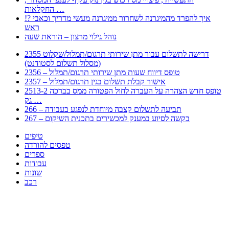
החקלאות …
!? איך להפרד מהמיגרנה לשחרור ממיגרנה מעשי מדריך וכאבי
ראש
נוהל גילוי מרצון – הוראת שעה
2355 דרישה לתשלום עבור מתן שירותי תרגום/תמלול/שקלוט
(מסלול תשלום לסטודנט)
2356 – טופס דיווח שעות מתן שירותי תרגום/תמלול
2357 – אישור קבלת תשלום בגין תרגום/תמלול
2513-2 טופס חדש הצהרה על העברה לחול הפטורה ממס בברכה
גק …
266 – תביעה לתשלום קצבה מיוחדת לנפגע בעבודה
267 – בקשה לסיוע במענק למכשירים בתכנית השיקום
טיפים
טפסים להורדה
ספרים
עבודות
שונות
רכב
Huppert הינו אלגוריתם המחפש עבורכם מסמכים, מצגות, טפסים, ספרים, עבודות, מבחנים
וכל סוג מסמך שיכולילהקל על חיי היום יום. המנוע הוקם בכדי לחסוך לכם את המאמץ
המייגע בחיפוש אינטנסיבי באתרים ואתרי הממשלה באמצעות Huppert, תוכלו למצוא