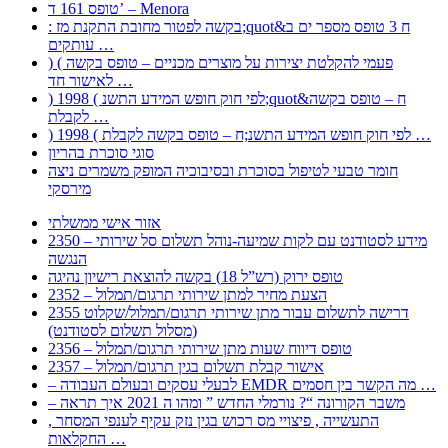
טופס 161 ד’ – Menora
: בקשה לפטור מחובת התקנת מז;quot&ח 3 טופס מספר ים ב
עותקים …
) ( פעמי להקלטת יצירות על מוצרים מכניים – טופס בקשה
לאישור חד …
) 1998 ( לפי חוק חופש המידע התשנ;quot&ח – טופס בקשה
לקבלת …
) 1998 ( לפי חוק חופש המידע התשנ;ח – טופס בקשה לקבלת …
סוגי סוכרת בהריון
חומר טבעי לטיפול בסוכרת ובסיבוכיה המופק משמרים ניצה
מירסקי
אזור אישי ממשלתי
2350 – מידע לסטודנט עם לקות שמיעה-נוהל תשלום סל שירותי
הנגשה
טופס ירוק (רש”ל 18) בקשה להוצאת רישיון נהיגה
2352 – הצעת מחיר למתן שירותי תרגום/תמלול
2355 דרישה לתשלום עבור מתן שירותי תרגום/תמלול/שקלוט
(מסלול תשלום לסטודנט)
2356 – טופס דיווח שעות מתן שירותי תרגום/תמלול
2357 – אישור קבלת תשלום בגין תרגום/תמלול
– לבעלי עסקים ובעולם העבודה EMDR מה הקשר בין חסמים …
– משבר הקורונה “? נורמלי החדש ” ומהו ה 2021 איך תראה
, התעשייה , פיצויי מס רכוש בגין נזק עקיף לענפי המסחר
החקלאות …