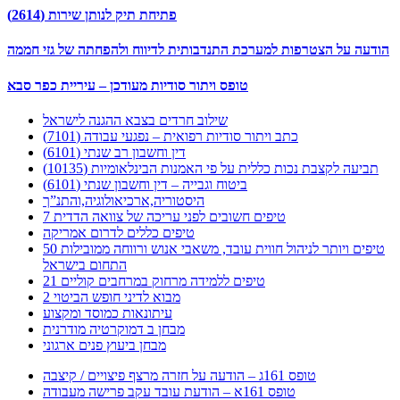
פתיחת תיק לנותן שירות (2614)
הודעה על הצטרפות למערכת התנדבותית לדיווח ולהפחתה של גזי חממה
טופס ויתור סודיות מעודכן – עיריית כפר סבא
שילוב חרדים בצבא ההגנה לישראל
כתב ויתור סודיות רפואית – נפגעי עבודה (7101)
דין וחשבון רב שנתי (6101)
תביעה לקצבת נכות כללית על פי האמנות הבינלאומיות (10135)
ביטוח וגבייה – דין וחשבון שנתי (6101)
היסטוריה,ארכיאולוגיה,והתנ”ך
7 טיפים חשובים לפני עריכה של צוואה הדדית
טיפים כללים לדרום אמריקה
50 טיפים ויותר לניהול חווית עובד, משאבי אנוש ורווחה ממובילות
התחום בישראל
21 טיפים ללמידה מרחוק במרחבים קוליים
מבוא לדיני חופש הביטוי 2
עיתונאות כמוסד ומקצוע
מבחן ב דמוקרטיה מודרנית
מבחן ביעוץ פנים ארגוני
טופס 161ג – הודעה על חזרה מרצף פיצויים / קיצבה
טופס 161א – הודעת עובד עקב פרישה מעבודה