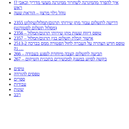
!? איך להפרד מהמיגרנה לשחרור ממיגרנה מעשי מדריך וכאבי
ראש
נוהל גילוי מרצון – הוראת שעה
2355 דרישה לתשלום עבור מתן שירותי תרגום/תמלול/שקלוט
(מסלול תשלום לסטודנט)
2356 – טופס דיווח שעות מתן שירותי תרגום/תמלול
2357 – אישור קבלת תשלום בגין תרגום/תמלול
2513-2 טופס חדש הצהרה על העברה לחול הפטורה ממס בברכה
גק …
266 – תביעה לתשלום קצבה מיוחדת לנפגע בעבודה
267 – בקשה לסיוע במענק למכשירים בתכנית השיקום
טיפים
טפסים להורדה
ספרים
עבודות
שונות
רכב
Huppert הינו אלגוריתם המחפש עבורכם מסמכים, מצגות, טפסים, ספרים, עבודות, מבחנים
וכל סוג מסמך שיכולילהקל על חיי היום יום. המנוע הוקם בכדי לחסוך לכם את המאמץ
המייגע בחיפוש אינטנסיבי באתרים ואתרי הממשלה באמצעות Huppert, תוכלו למצוא
ספרים להורדה, וכל סוג מסמך בעצם שתחפצו בו בקלות ובמהירות. האתר אינו אחראי לתוכן
היות והוא נשאב בצורה אוטמטית, כל התוכן הנשאב חשוף בצורה ציבורית לכל. במידה