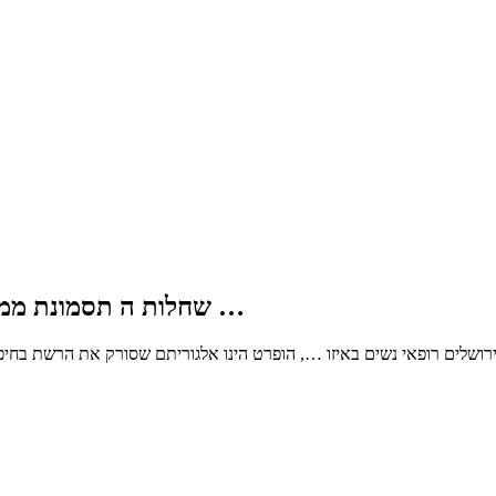
שחלות ה תסמונת ממליצים למטופלות עם בירושלים רופאי נשים באיזו …
ושלים רופאי נשים באיזו …, הופרט הינו אלגוריתם שסורק את הרשת בחיפו