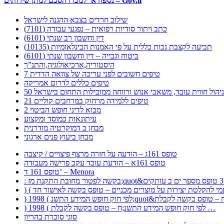
נספח א’ למכרז הסכם למתן שירותים – Gov.il
שילוב חרדים בצבא ההגנה לישראל
כתב ויתור סודיות רפואית – נפגעי עבודה (7101)
דין וחשבון רב שנתי (6101)
תביעה לקצבת נכות כללית על פי האמנות הבינלאומיות (10135)
ביטוח וגבייה – דין וחשבון שנתי (6101)
היסטוריה,ארכיאולוגיה,והתנ”ך
7 טיפים חשובים לפני עריכה של צוואה הדדית
טיפים כללים לדרום אמריקה
ר לניהול חווית עובד, משאבי אנוש ורווחה ממובילות התחום בישראל
21 טיפים ללמידה מרחוק במרחבים קוליים
מבוא לדיני חופש הביטוי 2
עיתונאות כמוסד ומקצוע
מבחן ב דמוקרטיה מודרנית
מבחן ביעוץ פנים ארגוני
טופס 161ג – הודעה על חזרה מרצף פיצויים / קיצבה
טופס 161א – הודעת עובד עקב פרישה מעבודה
טופס 161 ד’ – Menora
) 1998 ( לפי חוק חופש המידע התשנ;ח – טופס בקשה לקבלת …
סוגי סוכרת בהריון