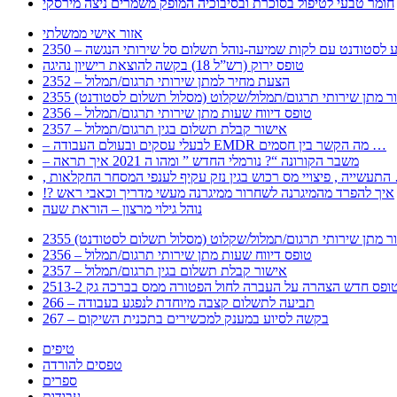
חומר טבעי לטיפול בסוכרת ובסיבוכיה המופק משמרים ניצה מירסקי
אזור אישי ממשלתי
 – מידע לסטודנט עם לקות שמיעה-נוהל תשלום סל שירותי הנגשה
טופס ירוק (רש”ל 18) בקשה להוצאת רישיון נהיגה
2352 – הצעת מחיר למתן שירותי תרגום/תמלול
עבור מתן שירותי תרגום/תמלול/שקלוט (מסלול תשלום לסטודנט)
2356 – טופס דיווח שעות מתן שירותי תרגום/תמלול
2357 – אישור קבלת תשלום בגין תרגום/תמלול
– לבעלי עסקים ובעולם העבודה EMDR מה הקשר בין חסמים …
– משבר הקורונה “? נורמלי החדש ” ומהו ה 2021 איך תראה
לענפי המסחר החקלאות …
!? איך להפרד מהמיגרנה לשחרור ממיגרנה מעשי מדריך וכאבי ראש
נוהל גילוי מרצון – הוראת שעה
עבור מתן שירותי תרגום/תמלול/שקלוט (מסלול תשלום לסטודנט)
2356 – טופס דיווח שעות מתן שירותי תרגום/תמלול
2357 – אישור קבלת תשלום בגין תרגום/תמלול
266 – תביעה לתשלום קצבה מיוחדת לנפגע בעבודה
267 – בקשה לסיוע במענק למכשירים בתכנית השיקום
טיפים
טפסים להורדה
ספרים
עבודות