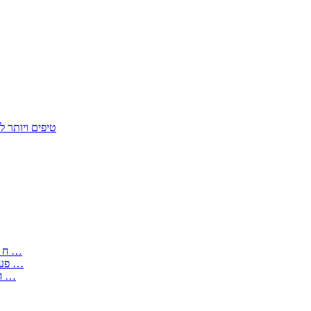
50 טיפים ויות
: בקשה לפטור מחובת התקנת מז;quot&ח 3 טופס מספר ים ב עותקים …
) ( פעמי להקלטת יצירות על מוצרים מכניים – טופס בקשה לאישור חד …
) 1998 ( לפי חוק חופש המידע התשנ;quot&ח – טופס בקשה לקבלת …