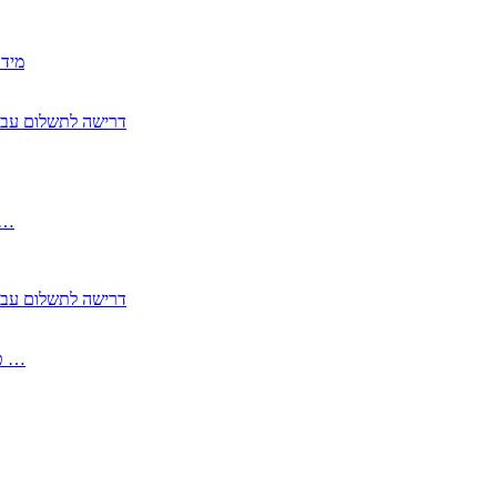
2350
2355 דרישה לתשלום 
, התעשייה , פיצויי מס רכוש בגין נזק עקיף 
2355 דרישה לתשלום 
2513-2 טופס חדש הצהרה על העברה לחול הפטורה ממס בברכה גק …