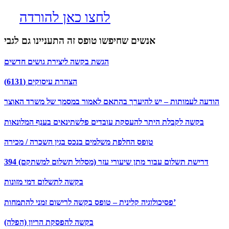
לחצו כאן להורדה
אנשים שחיפשו טופס זה התעניינו גם לגבי
הגשת בקשה ליצירת גושים חדשים
הצהרת עיסוקים (6131)
הודעה לעמותות – יש להיערך בהתאם לאמור במסמך של משרד האוצר
בקשה לקבלת היתר להעסקת עובדים פלשתינאים בענף המלונאות
טופס החלפת משלמים בנכס בגין השכרה / מכירה
394 דרישת תשלום עבור מתן שיעורי עזר (מסלול תשלום למשתקם)
בקשה לתשלום דמי מזונות
פסיכולוגיה קלינית – טופס בקשה לרישום זמני להתמחות’
בקשה להפסקת הריון (הפלה)