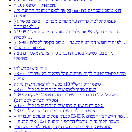
טופס 161 ד’ – Menora
: בקשה לפטור מחובת התקנת מז;quot&ח 3 טופס מספר ים ב
עותקים …
) ( פעמי להקלטת יצירות על מוצרים מכניים – טופס בקשה
לאישור חד …
) 1998 ( לפי חוק חופש המידע התשנ;quot&ח – טופס בקשה
לקבלת …
) 1998 ( לפי חוק חופש המידע התשנ;ח – טופס בקשה לקבלת …
סוגי סוכרת בהריון
חומר טבעי לטיפול בסוכרת ובסיבוכיה המופק משמרים ניצה
מירסקי
אזור אישי ממשלתי
2350 – מידע לסטודנט עם לקות שמיעה-נוהל תשלום סל שירותי
הנגשה
טופס ירוק (רש”ל 18) בקשה להוצאת רישיון נהיגה
2352 – הצעת מחיר למתן שירותי תרגום/תמלול
2355 דרישה לתשלום עבור מתן שירותי תרגום/תמלול/שקלוט
(מסלול תשלום לסטודנט)
2356 – טופס דיווח שעות מתן שירותי תרגום/תמלול
2357 – אישור קבלת תשלום בגין תרגום/תמלול
– לבעלי עסקים ובעולם העבודה EMDR מה הקשר בין חסמים …
– משבר הקורונה “? נורמלי החדש ” ומהו ה 2021 איך תראה
, התעשייה , פיצויי מס רכוש בגין נזק עקיף לענפי המסחר
החקלאות …