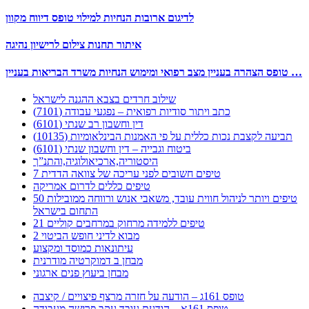
לדיגום ארובות הנחיות למילוי טופס דיווח מקוון
איתור תחנות צילום לרישיון נהיגה
טופס הצהרה בעניין מצב רפואי ומימוש הנחיות משרד הבריאות בעניין …
שילוב חרדים בצבא ההגנה לישראל
כתב ויתור סודיות רפואית – נפגעי עבודה (7101)
דין וחשבון רב שנתי (6101)
תביעה לקצבת נכות כללית על פי האמנות הבינלאומיות (10135)
ביטוח וגבייה – דין וחשבון שנתי (6101)
היסטוריה,ארכיאולוגיה,והתנ”ך
7 טיפים חשובים לפני עריכה של צוואה הדדית
טיפים כללים לדרום אמריקה
50 טיפים ויותר לניהול חווית עובד, משאבי אנוש ורווחה ממובילות
התחום בישראל
21 טיפים ללמידה מרחוק במרחבים קוליים
מבוא לדיני חופש הביטוי 2
עיתונאות כמוסד ומקצוע
מבחן ב דמוקרטיה מודרנית
מבחן ביעוץ פנים ארגוני
טופס 161ג – הודעה על חזרה מרצף פיצויים / קיצבה
טופס 161א – הודעת עובד עקב פרישה מעבודה