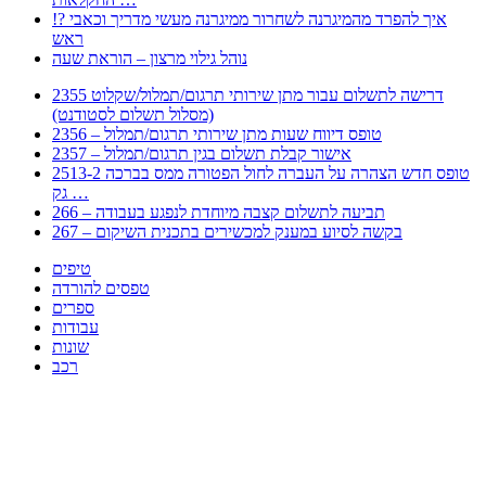
!? איך להפרד מהמיגרנה לשחרור ממיגרנה מעשי מדריך וכאבי
ראש
נוהל גילוי מרצון – הוראת שעה
2355 דרישה לתשלום עבור מתן שירותי תרגום/תמלול/שקלוט
(מסלול תשלום לסטודנט)
2356 – טופס דיווח שעות מתן שירותי תרגום/תמלול
2357 – אישור קבלת תשלום בגין תרגום/תמלול
2513-2 טופס חדש הצהרה על העברה לחול הפטורה ממס בברכה
גק …
266 – תביעה לתשלום קצבה מיוחדת לנפגע בעבודה
267 – בקשה לסיוע במענק למכשירים בתכנית השיקום
טיפים
טפסים להורדה
ספרים
עבודות
שונות
רכב
Huppert הינו אלגוריתם המחפש עבורכם מסמכים, מצגות, טפסים, ספרים, עבודות, מבחנים
וכל סוג מסמך שיכולילהקל על חיי היום יום. המנוע הוקם בכדי לחסוך לכם את המאמץ
המייגע בחיפוש אינטנסיבי באתרים ואתרי הממשלה באמצעות Huppert, תוכלו למצוא
ספרים להורדה, וכל סוג מסמך בעצם שתחפצו בו בקלות ובמהירות. האתר אינו אחראי לתוכן