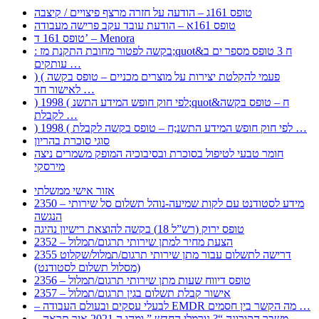
טופס 161ג – הודעה על חזרה מרצף פיצויים / קיצבה
טופס 161א – הודעת עובד עקב פרישה מעבודה
טופס 161 ד’ – Menora
: בקשה לפטור מחובת התקנת מז;quot&ח 3 טופס מספר ים ב
עותקים …
) ( פעמי להקלטת יצירות על מוצרים מכניים – טופס בקשה
לאישור חד …
) 1998 ( לפי חוק חופש המידע התשנ;quot&ח – טופס בקשה
לקבלת …
) 1998 ( לפי חוק חופש המידע התשנ;ח – טופס בקשה לקבלת …
סוגי סוכרת בהריון
חומר טבעי לטיפול בסוכרת ובסיבוכיה המופק משמרים ניצה
מירסקי
אזור אישי ממשלתי
2350 – מידע לסטודנט עם לקות שמיעה-נוהל תשלום סל שירותי
הנגשה
טופס ירוק (רש”ל 18) בקשה להוצאת רישיון נהיגה
2352 – הצעת מחיר למתן שירותי תרגום/תמלול
2355 דרישה לתשלום עבור מתן שירותי תרגום/תמלול/שקלוט
(מסלול תשלום לסטודנט)
2356 – טופס דיווח שעות מתן שירותי תרגום/תמלול
2357 – אישור קבלת תשלום בגין תרגום/תמלול
– לבעלי עסקים ובעולם העבודה EMDR מה הקשר בין חסמים …
– משבר הקורונה “? נורמלי החדש ” ומהו ה 2021 איך תראה