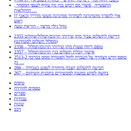
, התעשייה , פיצויי מס רכוש בגין נזק עקיף לענפי המסחר
החקלאות …
!? איך להפרד מהמיגרנה לשחרור ממיגרנה מעשי מדריך וכאבי
ראש
נוהל גילוי מרצון – הוראת שעה
2355 דרישה לתשלום עבור מתן שירותי תרגום/תמלול/שקלוט
(מסלול תשלום לסטודנט)
2356 – טופס דיווח שעות מתן שירותי תרגום/תמלול
2357 – אישור קבלת תשלום בגין תרגום/תמלול
2513-2 טופס חדש הצהרה על העברה לחול הפטורה ממס בברכה
גק …
266 – תביעה לתשלום קצבה מיוחדת לנפגע בעבודה
267 – בקשה לסיוע במענק למכשירים בתכנית השיקום
טיפים
טפסים להורדה
ספרים
עבודות
שונות
רכב
Huppert הינו אלגוריתם המחפש עבורכם מסמכים, מצגות, טפסים, ספרים, עבודות, מבחנים
וכל סוג מסמך שיכולילהקל על חיי היום יום. המנוע הוקם בכדי לחסוך לכם את המאמץ