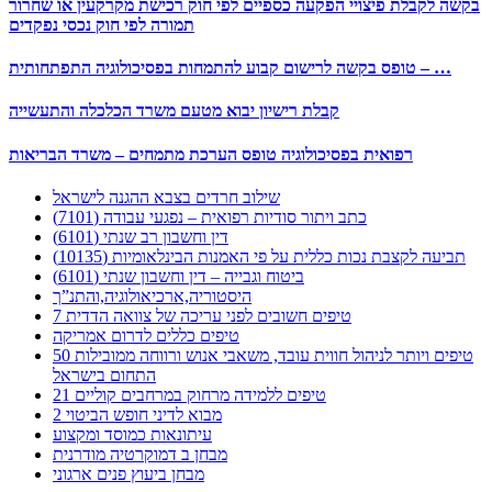
בקשה לקבלת פיצויי הפקעה כספיים לפי חוק רכישת מקרקעין או שחרור
תמורה לפי חוק נכסי נפקדים
טופס בקשה לרישום קבוע להתמחות בפסיכולוגיה התפתחותית – …
קבלת רישיון יבוא מטעם משרד הכלכלה והתעשייה
רפואית בפסיכולוגיה טופס הערכת מתמחים – משרד הבריאות
שילוב חרדים בצבא ההגנה לישראל
כתב ויתור סודיות רפואית – נפגעי עבודה (7101)
דין וחשבון רב שנתי (6101)
תביעה לקצבת נכות כללית על פי האמנות הבינלאומיות (10135)
ביטוח וגבייה – דין וחשבון שנתי (6101)
היסטוריה,ארכיאולוגיה,והתנ”ך
7 טיפים חשובים לפני עריכה של צוואה הדדית
טיפים כללים לדרום אמריקה
50 טיפים ויותר לניהול חווית עובד, משאבי אנוש ורווחה ממובילות
התחום בישראל
21 טיפים ללמידה מרחוק במרחבים קוליים
מבוא לדיני חופש הביטוי 2
עיתונאות כמוסד ומקצוע
מבחן ב דמוקרטיה מודרנית
מבחן ביעוץ פנים ארגוני