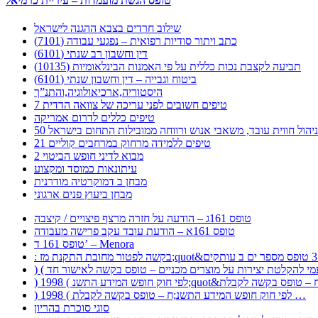
טופס הגשת מועמדות – עיריית כרמיאל
שילוב חרדים בצבא ההגנה לישראל
כתב ויתור סודיות רפואית – נפגעי עבודה (7101)
דין וחשבון רב שנתי (6101)
תביעה לקצבת נכות כללית על פי האמנות הבינלאומיות (10135)
ביטוח וגבייה – דין וחשבון שנתי (6101)
היסטוריה,ארכיאולוגיה,והתנ”ך
7 טיפים חשובים לפני עריכה של צוואה הדדית
טיפים כללים לדרום אמריקה
ר לניהול חווית עובד, משאבי אנוש ורווחה ממובילות התחום בישראל
21 טיפים ללמידה מרחוק במרחבים קוליים
מבוא לדיני חופש הביטוי 2
עיתונאות כמוסד ומקצוע
מבחן ב דמוקרטיה מודרנית
מבחן ביעוץ פנים ארגוני
טופס 161ג – הודעה על חזרה מרצף פיצויים / קיצבה
טופס 161א – הודעת עובד עקב פרישה מעבודה
טופס 161 ד’ – Menora
) 1998 ( לפי חוק חופש המידע התשנ;ח – טופס בקשה לקבלת …
סוגי סוכרת בהריון