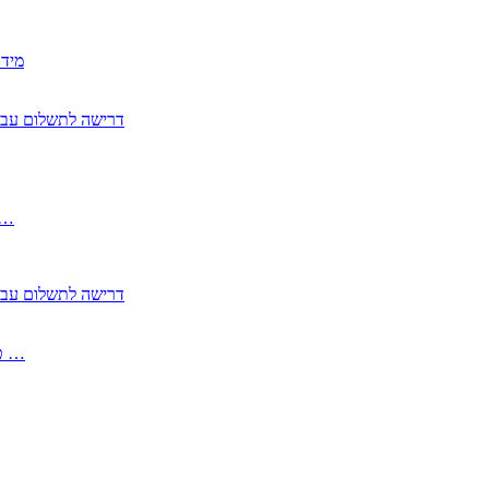
2350
2355 דרישה לתשלום 
, התעשייה , פיצויי מס רכוש בגין נזק עקיף 
2355 דרישה לתשלום 
2513-2 טופס חדש הצהרה על העברה לחול הפטורה ממס בברכה גק …