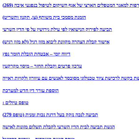
ת למאגר המטפלים הארצי של אגף השיקום לטיפול בנפגעי איבה (269)
הזמנת מסמכי בית משותף (צו, תקנון ותשריט)
תביעה לפירוק הנישואין לפי עילת גירושין על פי הדין השרעי
אישור קבלת הצהרה מקוונת ליבוא מזון רגיל (לא מזון רגיש)
דיווח יומי – אבטחת הובלת חומר נפץ
עדכון פרטים וקבלת החזר – מיסוי מקרקעין
ת בקשה לרכישת ציוד טכנולוגי מסובסד לאנשים עם עיוורון ולקויות ראייה
הוספת עורך דין חדש למערכת
: טופס טיולים
תביעה לנכה נזקק בעל דרגת נכות זמנית (טופס 279)
הגשת תביעה לבית הדין השרעי לקבלת תשלום מזונות לאישה