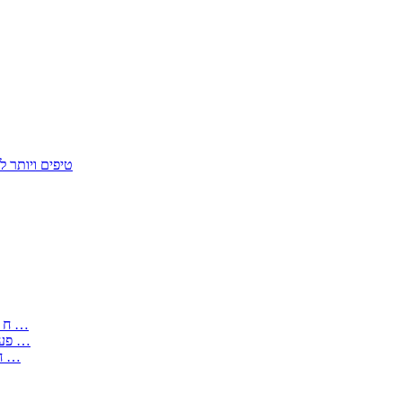
50 טיפים ויות
: בקשה לפטור מחובת התקנת מז;quot&ח 3 טופס מספר ים ב עותקים …
) ( פעמי להקלטת יצירות על מוצרים מכניים – טופס בקשה לאישור חד …
) 1998 ( לפי חוק חופש המידע התשנ;quot&ח – טופס בקשה לקבלת …