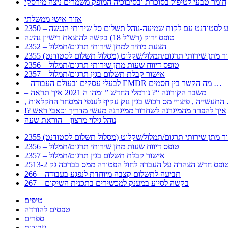
חומר טבעי לטיפול בסוכרת ובסיבוכיה המופק משמרים ניצה מירסקי
אזור אישי ממשלתי
 – מידע לסטודנט עם לקות שמיעה-נוהל תשלום סל שירותי הנגשה
טופס ירוק (רש”ל 18) בקשה להוצאת רישיון נהיגה
2352 – הצעת מחיר למתן שירותי תרגום/תמלול
עבור מתן שירותי תרגום/תמלול/שקלוט (מסלול תשלום לסטודנט)
2356 – טופס דיווח שעות מתן שירותי תרגום/תמלול
2357 – אישור קבלת תשלום בגין תרגום/תמלול
– לבעלי עסקים ובעולם העבודה EMDR מה הקשר בין חסמים …
– משבר הקורונה “? נורמלי החדש ” ומהו ה 2021 איך תראה
לענפי המסחר החקלאות …
!? איך להפרד מהמיגרנה לשחרור ממיגרנה מעשי מדריך וכאבי ראש
נוהל גילוי מרצון – הוראת שעה
עבור מתן שירותי תרגום/תמלול/שקלוט (מסלול תשלום לסטודנט)
2356 – טופס דיווח שעות מתן שירותי תרגום/תמלול
2357 – אישור קבלת תשלום בגין תרגום/תמלול
266 – תביעה לתשלום קצבה מיוחדת לנפגע בעבודה
267 – בקשה לסיוע במענק למכשירים בתכנית השיקום
טיפים
טפסים להורדה
ספרים
עבודות