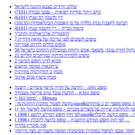
שילוב חרדים בצבא ההגנה לישראל
כתב ויתור סודיות רפואית – נפגעי עבודה (7101)
דין וחשבון רב שנתי (6101)
תביעה לקצבת נכות כללית על פי האמנות הבינלאומיות (10135)
ביטוח וגבייה – דין וחשבון שנתי (6101)
היסטוריה,ארכיאולוגיה,והתנ”ך
7 טיפים חשובים לפני עריכה של צוואה הדדית
טיפים כללים לדרום אמריקה
ר לניהול חווית עובד, משאבי אנוש ורווחה ממובילות התחום בישראל
21 טיפים ללמידה מרחוק במרחבים קוליים
מבוא לדיני חופש הביטוי 2
עיתונאות כמוסד ומקצוע
מבחן ב דמוקרטיה מודרנית
מבחן ביעוץ פנים ארגוני
טופס 161ג – הודעה על חזרה מרצף פיצויים / קיצבה
טופס 161א – הודעת עובד עקב פרישה מעבודה
טופס 161 ד’ – Menora
) 1998 ( לפי חוק חופש המידע התשנ;ח – טופס בקשה לקבלת …
סוגי סוכרת בהריון
חומר טבעי לטיפול בסוכרת ובסיבוכיה המופק משמרים ניצה מירסקי