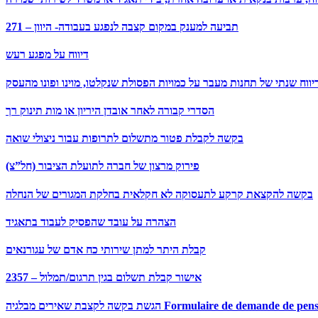
271 – תביעה למענק במקום קצבה לנפגע בעבודה- היוון
דיווח על מפגע רעש
יווח שנתי של תחנות מעבר על כמויות הפסולת שנקלטו, מוינו ופונו מהעסק
הסדרי קבורה לאחר אובדן היריון או מות תינוק רך
בקשה לקבלת פטור מתשלום לתרופות עבור ניצולי שואה
פירוק מרצון של חברה לתועלת הציבור (חל”צ)
בקשה להקצאת קרקע לתעסוקה לא חקלאית בחלקת המגורים של הנחלה
הצהרה על עובד שהפסיק לעבוד בתאגיד
קבלת היתר למתן שירותי כח אדם של עגורנאים
2357 – אישור קבלת תשלום בגין תרגום/תמלול
Formulaire de demande de pension de réversion.