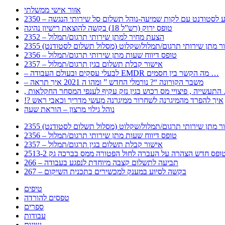
אזור אישי ממשלתי
 – מידע לסטודנט עם לקות שמיעה-נוהל תשלום סל שירותי הנגשה
טופס ירוק (רש”ל 18) בקשה להוצאת רישיון נהיגה
2352 – הצעת מחיר למתן שירותי תרגום/תמלול
עבור מתן שירותי תרגום/תמלול/שקלוט (מסלול תשלום לסטודנט)
2356 – טופס דיווח שעות מתן שירותי תרגום/תמלול
2357 – אישור קבלת תשלום בגין תרגום/תמלול
– לבעלי עסקים ובעולם העבודה EMDR מה הקשר בין חסמים …
– משבר הקורונה “? נורמלי החדש ” ומהו ה 2021 איך תראה
לענפי המסחר החקלאות …
!? איך להפרד מהמיגרנה לשחרור ממיגרנה מעשי מדריך וכאבי ראש
נוהל גילוי מרצון – הוראת שעה
עבור מתן שירותי תרגום/תמלול/שקלוט (מסלול תשלום לסטודנט)
2356 – טופס דיווח שעות מתן שירותי תרגום/תמלול
2357 – אישור קבלת תשלום בגין תרגום/תמלול
266 – תביעה לתשלום קצבה מיוחדת לנפגע בעבודה
267 – בקשה לסיוע במענק למכשירים בתכנית השיקום
טיפים
טפסים להורדה
ספרים
עבודות
שונות