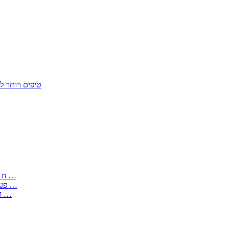
50 טיפים ויות
: בקשה לפטור מחובת התקנת מז;quot&ח 3 טופס מספר ים ב עותקים …
) ( פעמי להקלטת יצירות על מוצרים מכניים – טופס בקשה לאישור חד …
) 1998 ( לפי חוק חופש המידע התשנ;quot&ח – טופס בקשה לקבלת …