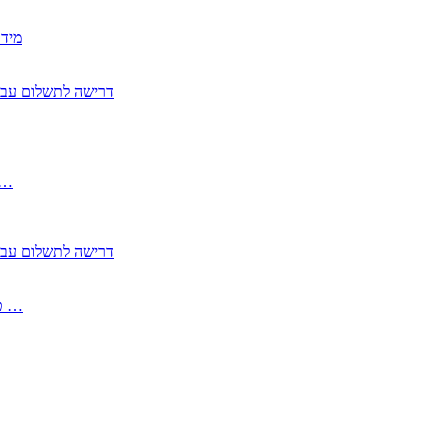
2350
2355 דרישה לתשלום 
, התעשייה , פיצויי מס רכוש בגין נזק עקיף 
2355 דרישה לתשלום 
2513-2 טופס חדש הצהרה על העברה לחול הפטורה ממס בברכה גק …