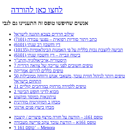
לחצו כאן להורדה
אנשים שחיפשו טופס זה התעניינו גם לגבי
שילוב חרדים בצבא ההגנה לישראל
כתב ויתור סודיות רפואית – נפגעי עבודה (7101)
דין וחשבון רב שנתי (6101)
תביעה לקצבת נכות כללית על פי האמנות הבינלאומיות (10135)
ביטוח וגבייה – דין וחשבון שנתי (6101)
היסטוריה,ארכיאולוגיה,והתנ”ך
7 טיפים חשובים לפני עריכה של צוואה הדדית
טיפים כללים לדרום אמריקה
50 טיפים ויותר לניהול חווית עובד, משאבי אנוש ורווחה ממובילות
התחום בישראל
21 טיפים ללמידה מרחוק במרחבים קוליים
מבוא לדיני חופש הביטוי 2
עיתונאות כמוסד ומקצוע
מבחן ב דמוקרטיה מודרנית
מבחן ביעוץ פנים ארגוני
טופס 161ג – הודעה על חזרה מרצף פיצויים / קיצבה
טופס 161א – הודעת עובד עקב פרישה מעבודה
טופס 161 ד’ – Menora