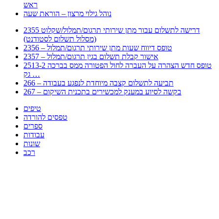
ראש
נוהל גילוי מרצון – הוראת שעה
2355 דרישה לתשלום עבור מתן שירותי תרגום/תמלול/שקלוט
(מסלול תשלום לסטודנט)
2356 – טופס דיווח שעות מתן שירותי תרגום/תמלול
2357 – אישור קבלת תשלום בגין תרגום/תמלול
2513-2 טופס חדש הצהרה על העברה לחול הפטורה ממס בברכה
גק …
266 – תביעה לתשלום קצבה מיוחדת לנפגע בעבודה
267 – בקשה לסיוע במענק למכשירים בתכנית השיקום
טיפים
טפסים להורדה
ספרים
עבודות
שונות
רכב
Huppert הינו אלגוריתם המחפש עבורכם מסמכים, מצגות, טפסים, ספרים, עבודות, מבחנים
וכל סוג מסמך שיכולילהקל על חיי היום יום. המנוע הוקם בכדי לחסוך לכם את המאמץ
המייגע בחיפוש אינטנסיבי באתרים ואתרי הממשלה באמצעות Huppert, תוכלו למצוא
ספרים להורדה, וכל סוג מסמך בעצם שתחפצו בו בקלות ובמהירות. האתר אינו אחראי לתוכן
היות והוא נשאב בצורה אוטמטית, כל התוכן הנשאב חשוף בצורה ציבורית לכל. במידה
וראיתם תוכן שפוגע בכם אנא שלחו לנו מייל ונדאג להסירו