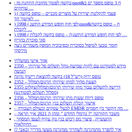
: בקשה לפטור מחובת התקנת מז;quot&ח 3 טופס מספר ים ב
עותקים …
) ( פעמי להקלטת יצירות על מוצרים מכניים – טופס בקשה
לאישור חד …
) 1998 ( לפי חוק חופש המידע התשנ;quot&ח – טופס בקשה
לקבלת …
) 1998 ( לפי חוק חופש המידע התשנ;ח – טופס בקשה לקבלת …
סוגי סוכרת בהריון
חומר טבעי לטיפול בסוכרת ובסיבוכיה המופק משמרים ניצה
מירסקי
אזור אישי ממשלתי
2350 – מידע לסטודנט עם לקות שמיעה-נוהל תשלום סל שירותי
הנגשה
טופס ירוק (רש”ל 18) בקשה להוצאת רישיון נהיגה
2352 – הצעת מחיר למתן שירותי תרגום/תמלול
2355 דרישה לתשלום עבור מתן שירותי תרגום/תמלול/שקלוט
(מסלול תשלום לסטודנט)
2356 – טופס דיווח שעות מתן שירותי תרגום/תמלול
2357 – אישור קבלת תשלום בגין תרגום/תמלול
– לבעלי עסקים ובעולם העבודה EMDR מה הקשר בין חסמים …
– משבר הקורונה “? נורמלי החדש ” ומהו ה 2021 איך תראה
, התעשייה , פיצויי מס רכוש בגין נזק עקיף לענפי המסחר
החקלאות …
!? איך להפרד מהמיגרנה לשחרור ממיגרנה מעשי מדריך וכאבי