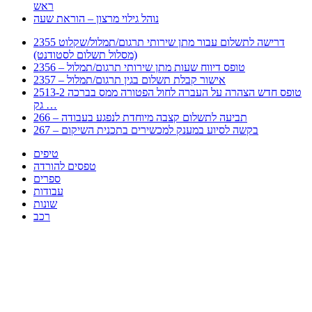
ראש
נוהל גילוי מרצון – הוראת שעה
2355 דרישה לתשלום עבור מתן שירותי תרגום/תמלול/שקלוט
(מסלול תשלום לסטודנט)
2356 – טופס דיווח שעות מתן שירותי תרגום/תמלול
2357 – אישור קבלת תשלום בגין תרגום/תמלול
2513-2 טופס חדש הצהרה על העברה לחול הפטורה ממס בברכה
גק …
266 – תביעה לתשלום קצבה מיוחדת לנפגע בעבודה
267 – בקשה לסיוע במענק למכשירים בתכנית השיקום
טיפים
טפסים להורדה
ספרים
עבודות
שונות
רכב
Huppert הינו אלגוריתם המחפש עבורכם מסמכים, מצגות, טפסים, ספרים, עבודות, מבחנים
וכל סוג מסמך שיכולילהקל על חיי היום יום. המנוע הוקם בכדי לחסוך לכם את המאמץ
המייגע בחיפוש אינטנסיבי באתרים ואתרי הממשלה באמצעות Huppert, תוכלו למצוא
ספרים להורדה, וכל סוג מסמך בעצם שתחפצו בו בקלות ובמהירות. האתר אינו אחראי לתוכן
היות והוא נשאב בצורה אוטמטית, כל התוכן הנשאב חשוף בצורה ציבורית לכל. במידה
וראיתם תוכן שפוגע בכם אנא שלחו לנו מייל ונדאג להסירו