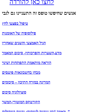
לחצו כאן להורדה
אנשים שחיפשו טופס זה התעניינו גם לגבי
טיפול בפצעי לחץ
פילוסופיה של האומנות
הגיל האמצעי והשנים שאחריו
מדע,השערות והפרכותיו- סיכום המאמר
הוראה מותאמת התפתחות ושינוי
מבחן בחשבונאות פיננסים
המדינה במזרח התיכון – סיכומים
סוציולוגיה סיכום
הקורטקס המוטורי-המשך
מאמר “בין ענישה לשיקום: גישות ושיקולים..”