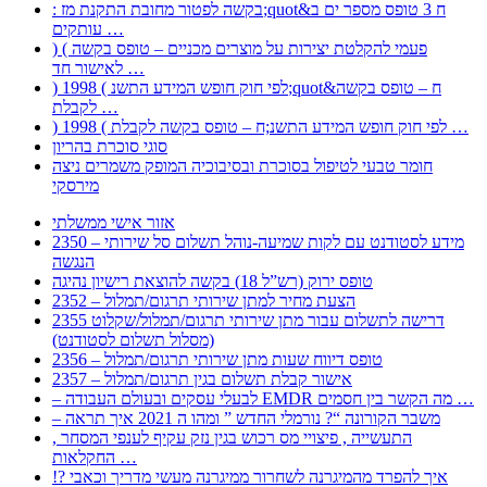
: בקשה לפטור מחובת התקנת מז;quot&ח 3 טופס מספר ים ב
עותקים …
) ( פעמי להקלטת יצירות על מוצרים מכניים – טופס בקשה
לאישור חד …
) 1998 ( לפי חוק חופש המידע התשנ;quot&ח – טופס בקשה
לקבלת …
) 1998 ( לפי חוק חופש המידע התשנ;ח – טופס בקשה לקבלת …
סוגי סוכרת בהריון
חומר טבעי לטיפול בסוכרת ובסיבוכיה המופק משמרים ניצה
מירסקי
אזור אישי ממשלתי
2350 – מידע לסטודנט עם לקות שמיעה-נוהל תשלום סל שירותי
הנגשה
טופס ירוק (רש”ל 18) בקשה להוצאת רישיון נהיגה
2352 – הצעת מחיר למתן שירותי תרגום/תמלול
2355 דרישה לתשלום עבור מתן שירותי תרגום/תמלול/שקלוט
(מסלול תשלום לסטודנט)
2356 – טופס דיווח שעות מתן שירותי תרגום/תמלול
2357 – אישור קבלת תשלום בגין תרגום/תמלול
– לבעלי עסקים ובעולם העבודה EMDR מה הקשר בין חסמים …
– משבר הקורונה “? נורמלי החדש ” ומהו ה 2021 איך תראה
, התעשייה , פיצויי מס רכוש בגין נזק עקיף לענפי המסחר
החקלאות …
!? איך להפרד מהמיגרנה לשחרור ממיגרנה מעשי מדריך וכאבי