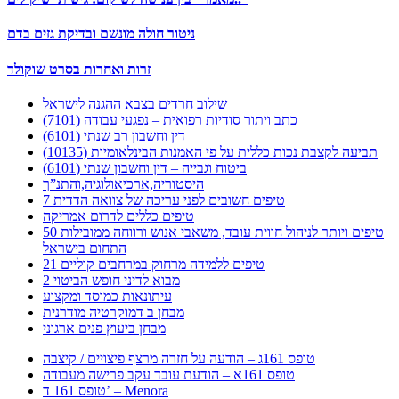
ניטור חולה מונשם ובדיקת גזים בדם
זרות ואחרות בסרט שוקולד
שילוב חרדים בצבא ההגנה לישראל
כתב ויתור סודיות רפואית – נפגעי עבודה (7101)
דין וחשבון רב שנתי (6101)
תביעה לקצבת נכות כללית על פי האמנות הבינלאומיות (10135)
ביטוח וגבייה – דין וחשבון שנתי (6101)
היסטוריה,ארכיאולוגיה,והתנ”ך
7 טיפים חשובים לפני עריכה של צוואה הדדית
טיפים כללים לדרום אמריקה
50 טיפים ויותר לניהול חווית עובד, משאבי אנוש ורווחה ממובילות
התחום בישראל
21 טיפים ללמידה מרחוק במרחבים קוליים
מבוא לדיני חופש הביטוי 2
עיתונאות כמוסד ומקצוע
מבחן ב דמוקרטיה מודרנית
מבחן ביעוץ פנים ארגוני
טופס 161ג – הודעה על חזרה מרצף פיצויים / קיצבה
טופס 161א – הודעת עובד עקב פרישה מעבודה
טופס 161 ד’ – Menora