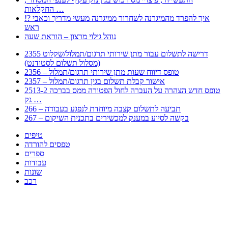
החקלאות …
!? איך להפרד מהמיגרנה לשחרור ממיגרנה מעשי מדריך וכאבי
ראש
נוהל גילוי מרצון – הוראת שעה
2355 דרישה לתשלום עבור מתן שירותי תרגום/תמלול/שקלוט
(מסלול תשלום לסטודנט)
2356 – טופס דיווח שעות מתן שירותי תרגום/תמלול
2357 – אישור קבלת תשלום בגין תרגום/תמלול
2513-2 טופס חדש הצהרה על העברה לחול הפטורה ממס בברכה
גק …
266 – תביעה לתשלום קצבה מיוחדת לנפגע בעבודה
267 – בקשה לסיוע במענק למכשירים בתכנית השיקום
טיפים
טפסים להורדה
ספרים
עבודות
שונות
רכב
Huppert הינו אלגוריתם המחפש עבורכם מסמכים, מצגות, טפסים, ספרים, עבודות, מבחנים
וכל סוג מסמך שיכולילהקל על חיי היום יום. המנוע הוקם בכדי לחסוך לכם את המאמץ
המייגע בחיפוש אינטנסיבי באתרים ואתרי הממשלה באמצעות Huppert, תוכלו למצוא