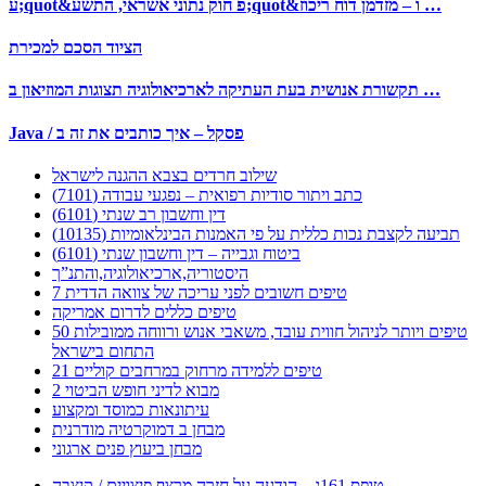
ע;quot&פ חוק נתוני אשראי, התשע;quot&ו – מזדמן דוח ריכוז …
הציוד הסכם למכירת
תקשורת אנושית בעת העתיקה לארכיאולוגיה תצוגות המוזיאון ב …
Java / פסקל – איך כותבים את זה ב
שילוב חרדים בצבא ההגנה לישראל
כתב ויתור סודיות רפואית – נפגעי עבודה (7101)
דין וחשבון רב שנתי (6101)
תביעה לקצבת נכות כללית על פי האמנות הבינלאומיות (10135)
ביטוח וגבייה – דין וחשבון שנתי (6101)
היסטוריה,ארכיאולוגיה,והתנ”ך
7 טיפים חשובים לפני עריכה של צוואה הדדית
טיפים כללים לדרום אמריקה
50 טיפים ויותר לניהול חווית עובד, משאבי אנוש ורווחה ממובילות
התחום בישראל
21 טיפים ללמידה מרחוק במרחבים קוליים
מבוא לדיני חופש הביטוי 2
עיתונאות כמוסד ומקצוע
מבחן ב דמוקרטיה מודרנית
מבחן ביעוץ פנים ארגוני
טופס 161ג – הודעה על חזרה מרצף פיצויים / קיצבה