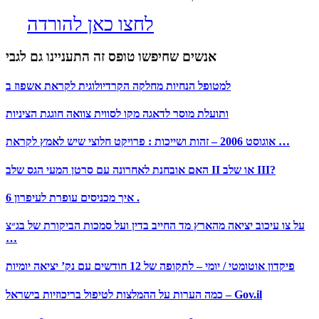
לחצו כאן להורדה
אנשים שחיפשו טופס זה התעניינו גם לגבי
למטופל הנחיות מחלקה הקרדיולוגית לקראת אשפוז ב
ותועלת מוסר לדאגה מקו לסווית צוואה חוגגת הציניות
אוגוסט 2006 – זהות ושייכות : פרויקט חלוצי שיש לאמץ לקראת …
האם אובחנת לאחרונה עם סרטן המעי הגס שלב II או שלב III?
איך מכניסים עופרת לעיפרון 6 .
על צו עיכוב יציאה מהארץ מד החייב בדין ועל סמכות הביקורת של בג״צ
…
פיקדון אוטומטי / יומי – לתקופה של 12 חודשים עם נק’ יציאה יומיות
כמה הערות על ההמלצות לטיפול בריכוזיות בישראל – Gov.il