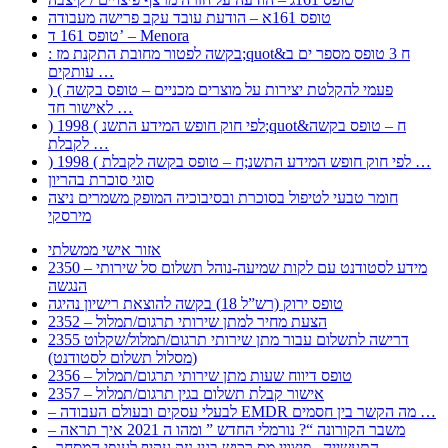
טופס 161א – הודעת עובד עקב פרישה מעבודה
טופס 161 ד’ – Menora
: בקשה לפטור מחובת התקנת מז;quot&ח 3 טופס מספר ים ב
עותקים …
) ( פעמי להקלטת יצירות על מוצרים מכניים – טופס בקשה
לאישור חד …
) 1998 ( לפי חוק חופש המידע התשנ;quot&ח – טופס בקשה
לקבלת …
) 1998 ( לפי חוק חופש המידע התשנ;ח – טופס בקשה לקבלת …
סוגי סוכרת בהריון
חומר טבעי לטיפול בסוכרת ובסיבוכיה המופק משמרים ניצה
מירסקי
אזור אישי ממשלתי
2350 – מידע לסטודנט עם לקות שמיעה-נוהל תשלום סל שירותי
הנגשה
טופס ירוק (רש”ל 18) בקשה להוצאת רישיון נהיגה
2352 – הצעת מחיר למתן שירותי תרגום/תמלול
2355 דרישה לתשלום עבור מתן שירותי תרגום/תמלול/שקלוט
(מסלול תשלום לסטודנט)
2356 – טופס דיווח שעות מתן שירותי תרגום/תמלול
2357 – אישור קבלת תשלום בגין תרגום/תמלול
– לבעלי עסקים ובעולם העבודה EMDR מה הקשר בין חסמים …
– משבר הקורונה “? נורמלי החדש ” ומהו ה 2021 איך תראה
, התעשייה , פיצויי מס רכוש בגין נזק עקיף לענפי המסחר