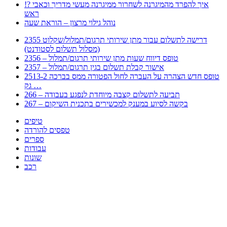
!? איך להפרד מהמיגרנה לשחרור ממיגרנה מעשי מדריך וכאבי
ראש
נוהל גילוי מרצון – הוראת שעה
2355 דרישה לתשלום עבור מתן שירותי תרגום/תמלול/שקלוט
(מסלול תשלום לסטודנט)
2356 – טופס דיווח שעות מתן שירותי תרגום/תמלול
2357 – אישור קבלת תשלום בגין תרגום/תמלול
2513-2 טופס חדש הצהרה על העברה לחול הפטורה ממס בברכה
גק …
266 – תביעה לתשלום קצבה מיוחדת לנפגע בעבודה
267 – בקשה לסיוע במענק למכשירים בתכנית השיקום
טיפים
טפסים להורדה
ספרים
עבודות
שונות
רכב
Huppert הינו אלגוריתם המחפש עבורכם מסמכים, מצגות, טפסים, ספרים, עבודות, מבחנים
וכל סוג מסמך שיכולילהקל על חיי היום יום. המנוע הוקם בכדי לחסוך לכם את המאמץ
המייגע בחיפוש אינטנסיבי באתרים ואתרי הממשלה באמצעות Huppert, תוכלו למצוא
ספרים להורדה, וכל סוג מסמך בעצם שתחפצו בו בקלות ובמהירות. האתר אינו אחראי לתוכן
היות והוא נשאב בצורה אוטמטית, כל התוכן הנשאב חשוף בצורה ציבורית לכל. במידה