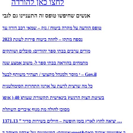
לחצו כאן להורדה
אנשים שחיפשו טופס זה התעניינו גם לגבי
טופס הודעה על מקרה ביטוח / נזק – שמאי רכב דורון עד
נספח מתקן – לחוזה ביטוח פירות לעונת 2023
מורים ערבים בבתי ספר יהודיים: סובלים ושותקים
מתמחים בהוראה בבתי ספר ל- משוב אמצע שנה
י מוסך ולמנהל מקצועי / תצהיר משותף לבעל – Gov.il
כל מה שרצית לדעת על ארגון התחרות הסימולטנית
)בשיטת הצוק הרגשי( בינאישית תקשורת שעות( 40 ( אופ
מסוכן לחולה מת מגוף איברים השתלת
1371.13 ” יציאה לחוץ לארץ בזמן חופשה – חיילים בשירות סדיר …
אוטיזם: המשמעות של אבחון מאוחר ד;quot&ר אפשטיין אורנה מאת