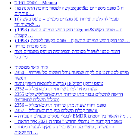
טופס 161 ד’ – Menora
: בקשה לפטור מחובת התקנת מז;quot&ח 3 טופס מספר ים ב
עותקים …
) ( פעמי להקלטת יצירות על מוצרים מכניים – טופס בקשה
לאישור חד …
) 1998 ( לפי חוק חופש המידע התשנ;quot&ח – טופס בקשה
לקבלת …
) 1998 ( לפי חוק חופש המידע התשנ;ח – טופס בקשה לקבלת …
סוגי סוכרת בהריון
חומר טבעי לטיפול בסוכרת ובסיבוכיה המופק משמרים ניצה
מירסקי
אזור אישי ממשלתי
2350 – מידע לסטודנט עם לקות שמיעה-נוהל תשלום סל שירותי
הנגשה
טופס ירוק (רש”ל 18) בקשה להוצאת רישיון נהיגה
2352 – הצעת מחיר למתן שירותי תרגום/תמלול
2355 דרישה לתשלום עבור מתן שירותי תרגום/תמלול/שקלוט
(מסלול תשלום לסטודנט)
2356 – טופס דיווח שעות מתן שירותי תרגום/תמלול
2357 – אישור קבלת תשלום בגין תרגום/תמלול
– לבעלי עסקים ובעולם העבודה EMDR מה הקשר בין חסמים …
– משבר הקורונה “? נורמלי החדש ” ומהו ה 2021 איך תראה
, התעשייה , פיצויי מס רכוש בגין נזק עקיף לענפי המסחר
החקלאות …