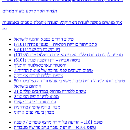
תצהיר חסר קרקע ביעוד מגורים
איך מגישים בקשה לועדת האתיקה? הועדה מקבלת טפסים באמצעות
…
שילוב חרדים בצבא ההגנה לישראל
כתב ויתור סודיות רפואית – נפגעי עבודה (7101)
דין וחשבון רב שנתי (6101)
תביעה לקצבת נכות כללית על פי האמנות הבינלאומיות (10135)
ביטוח וגבייה – דין וחשבון שנתי (6101)
היסטוריה,ארכיאולוגיה,והתנ”ך
7 טיפים חשובים לפני עריכה של צוואה הדדית
טיפים כללים לדרום אמריקה
50 טיפים ויותר לניהול חווית עובד, משאבי אנוש ורווחה ממובילות
התחום בישראל
21 טיפים ללמידה מרחוק במרחבים קוליים
מבוא לדיני חופש הביטוי 2
עיתונאות כמוסד ומקצוע
מבחן ב דמוקרטיה מודרנית
מבחן ביעוץ פנים ארגוני
טופס 161ג – הודעה על חזרה מרצף פיצויים / קיצבה
טופס 161א – הודעת עובד עקב פרישה מעבודה