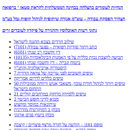
הנחיות לעומדים בהצלחה בבחינה הממשלתית לקראת סטאז ‘ ברפואה
תצהיר הפסקת עבודה – עוצ”מ אגודה שיתופית לניהול קופות גמל בע”מ
נתוני רשות האוכלוסין וההגירה על פיקדון לעובדים זרים
שילוב חרדים בצבא ההגנה לישראל
כתב ויתור סודיות רפואית – נפגעי עבודה (7101)
דין וחשבון רב שנתי (6101)
תביעה לקצבת נכות כללית על פי האמנות הבינלאומיות (10135)
ביטוח וגבייה – דין וחשבון שנתי (6101)
היסטוריה,ארכיאולוגיה,והתנ”ך
7 טיפים חשובים לפני עריכה של צוואה הדדית
טיפים כללים לדרום אמריקה
50 טיפים ויותר לניהול חווית עובד, משאבי אנוש ורווחה ממובילות
התחום בישראל
21 טיפים ללמידה מרחוק במרחבים קוליים
מבוא לדיני חופש הביטוי 2
עיתונאות כמוסד ומקצוע
מבחן ב דמוקרטיה מודרנית
מבחן ביעוץ פנים ארגוני
טופס 161ג – הודעה על חזרה מרצף פיצויים / קיצבה
טופס 161א – הודעת עובד עקב פרישה מעבודה