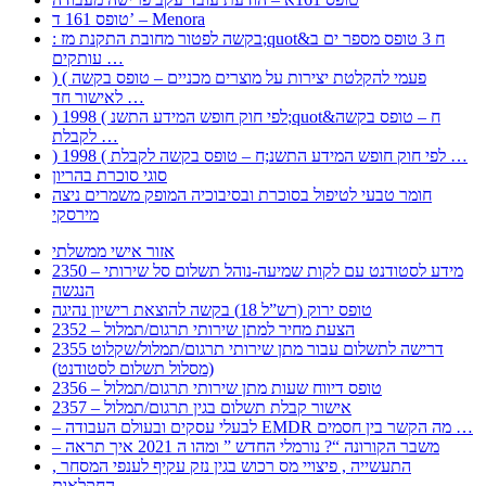
טופס 161 ד’ – Menora
: בקשה לפטור מחובת התקנת מז;quot&ח 3 טופס מספר ים ב
עותקים …
) ( פעמי להקלטת יצירות על מוצרים מכניים – טופס בקשה
לאישור חד …
) 1998 ( לפי חוק חופש המידע התשנ;quot&ח – טופס בקשה
לקבלת …
) 1998 ( לפי חוק חופש המידע התשנ;ח – טופס בקשה לקבלת …
סוגי סוכרת בהריון
חומר טבעי לטיפול בסוכרת ובסיבוכיה המופק משמרים ניצה
מירסקי
אזור אישי ממשלתי
2350 – מידע לסטודנט עם לקות שמיעה-נוהל תשלום סל שירותי
הנגשה
טופס ירוק (רש”ל 18) בקשה להוצאת רישיון נהיגה
2352 – הצעת מחיר למתן שירותי תרגום/תמלול
2355 דרישה לתשלום עבור מתן שירותי תרגום/תמלול/שקלוט
(מסלול תשלום לסטודנט)
2356 – טופס דיווח שעות מתן שירותי תרגום/תמלול
2357 – אישור קבלת תשלום בגין תרגום/תמלול
– לבעלי עסקים ובעולם העבודה EMDR מה הקשר בין חסמים …
– משבר הקורונה “? נורמלי החדש ” ומהו ה 2021 איך תראה
, התעשייה , פיצויי מס רכוש בגין נזק עקיף לענפי המסחר
החקלאות …