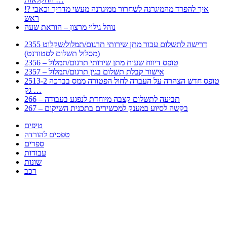
!? איך להפרד מהמיגרנה לשחרור ממיגרנה מעשי מדריך וכאבי
ראש
נוהל גילוי מרצון – הוראת שעה
2355 דרישה לתשלום עבור מתן שירותי תרגום/תמלול/שקלוט
(מסלול תשלום לסטודנט)
2356 – טופס דיווח שעות מתן שירותי תרגום/תמלול
2357 – אישור קבלת תשלום בגין תרגום/תמלול
2513-2 טופס חדש הצהרה על העברה לחול הפטורה ממס בברכה
גק …
266 – תביעה לתשלום קצבה מיוחדת לנפגע בעבודה
267 – בקשה לסיוע במענק למכשירים בתכנית השיקום
טיפים
טפסים להורדה
ספרים
עבודות
שונות
רכב
Huppert הינו אלגוריתם המחפש עבורכם מסמכים, מצגות, טפסים, ספרים, עבודות, מבחנים
וכל סוג מסמך שיכולילהקל על חיי היום יום. המנוע הוקם בכדי לחסוך לכם את המאמץ
המייגע בחיפוש אינטנסיבי באתרים ואתרי הממשלה באמצעות Huppert, תוכלו למצוא
ספרים להורדה, וכל סוג מסמך בעצם שתחפצו בו בקלות ובמהירות. האתר אינו אחראי לתוכן