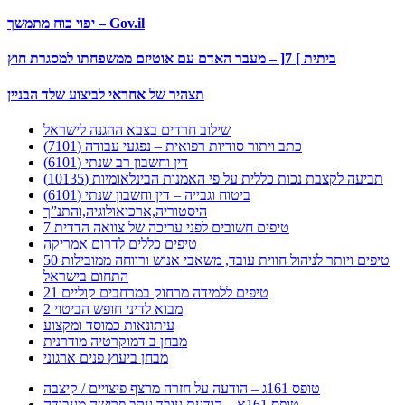
יפוי כוח מתמשך – Gov.il
ביתית ] 7[ – מעבר האדם עם אוטיזם ממשפחתו למסגרת חוץ
תצהיר של אחראי לביצוע שלד הבניין
שילוב חרדים בצבא ההגנה לישראל
כתב ויתור סודיות רפואית – נפגעי עבודה (7101)
דין וחשבון רב שנתי (6101)
תביעה לקצבת נכות כללית על פי האמנות הבינלאומיות (10135)
ביטוח וגבייה – דין וחשבון שנתי (6101)
היסטוריה,ארכיאולוגיה,והתנ”ך
7 טיפים חשובים לפני עריכה של צוואה הדדית
טיפים כללים לדרום אמריקה
50 טיפים ויותר לניהול חווית עובד, משאבי אנוש ורווחה ממובילות
התחום בישראל
21 טיפים ללמידה מרחוק במרחבים קוליים
מבוא לדיני חופש הביטוי 2
עיתונאות כמוסד ומקצוע
מבחן ב דמוקרטיה מודרנית
מבחן ביעוץ פנים ארגוני
טופס 161ג – הודעה על חזרה מרצף פיצויים / קיצבה
טופס 161א – הודעת עובד עקב פרישה מעבודה