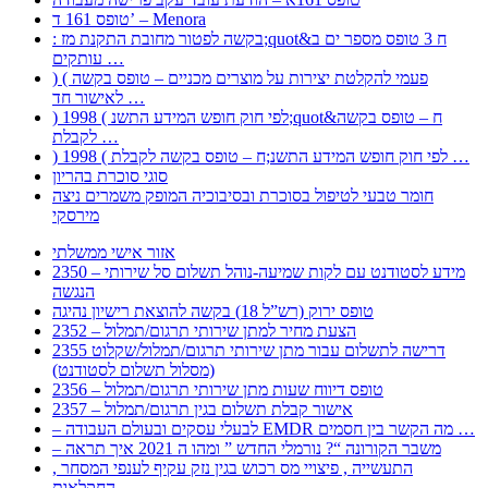
טופס 161 ד’ – Menora
: בקשה לפטור מחובת התקנת מז;quot&ח 3 טופס מספר ים ב
עותקים …
) ( פעמי להקלטת יצירות על מוצרים מכניים – טופס בקשה
לאישור חד …
) 1998 ( לפי חוק חופש המידע התשנ;quot&ח – טופס בקשה
לקבלת …
) 1998 ( לפי חוק חופש המידע התשנ;ח – טופס בקשה לקבלת …
סוגי סוכרת בהריון
חומר טבעי לטיפול בסוכרת ובסיבוכיה המופק משמרים ניצה
מירסקי
אזור אישי ממשלתי
2350 – מידע לסטודנט עם לקות שמיעה-נוהל תשלום סל שירותי
הנגשה
טופס ירוק (רש”ל 18) בקשה להוצאת רישיון נהיגה
2352 – הצעת מחיר למתן שירותי תרגום/תמלול
2355 דרישה לתשלום עבור מתן שירותי תרגום/תמלול/שקלוט
(מסלול תשלום לסטודנט)
2356 – טופס דיווח שעות מתן שירותי תרגום/תמלול
2357 – אישור קבלת תשלום בגין תרגום/תמלול
– לבעלי עסקים ובעולם העבודה EMDR מה הקשר בין חסמים …
– משבר הקורונה “? נורמלי החדש ” ומהו ה 2021 איך תראה
, התעשייה , פיצויי מס רכוש בגין נזק עקיף לענפי המסחר
החקלאות …