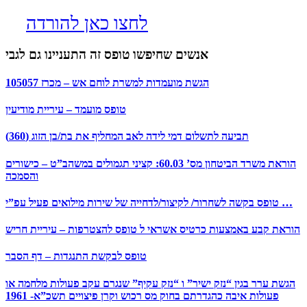
לחצו כאן להורדה
אנשים שחיפשו טופס זה התעניינו גם לגבי
הגשת מועמדות למשרת לוחם אש – מכרז 105057
טופס מועמד – עיריית מודיעין
תביעה לתשלום דמי לידה לאב המחליף את בת/בן הזוג (360)
הוראת משרד הביטחון מס’ 60.03: קציני תגמולים במשהב”ט – כישורים
והסמכה
טופס בקשה לשחרור/ לקיצור/לדחייה של שירות מילואים פעיל עפ”י …
הוראת קבע באמצעות כרטיס אשראי ל טופס להצטרפות – עיריית חריש
טופס לבקשת התנגדות – דף הסבר
הגשת ערר בגין “נזק ישיר” ו “נזק עקיף” שנגרם עקב פעולות מלחמה או
פעולות איבה כהגדרתם בחוק מס רכוש וקרן פיצויים תשכ”א- 1961