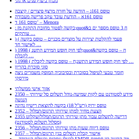
מבחן ביעוץ פנים ארגוני
טופס 161ג – הודעה על חזרה מרצף פיצויים / קיצבה
טופס 161א – הודעת עובד עקב פרישה מעבודה
טופס 161 ד’ – Menora
: בקשה לפטור מחובת התקנת מז;quot&ח 3 טופס מספר ים ב
עותקים …
) ( פעמי להקלטת יצירות על מוצרים מכניים – טופס בקשה
לאישור חד …
) 1998 ( לפי חוק חופש המידע התשנ;quot&ח – טופס בקשה
לקבלת …
) 1998 ( לפי חוק חופש המידע התשנ;ח – טופס בקשה לקבלת …
סוגי סוכרת בהריון
חומר טבעי לטיפול בסוכרת ובסיבוכיה המופק משמרים ניצה
מירסקי
אזור אישי ממשלתי
2350 – מידע לסטודנט עם לקות שמיעה-נוהל תשלום סל שירותי
הנגשה
טופס ירוק (רש”ל 18) בקשה להוצאת רישיון נהיגה
2352 – הצעת מחיר למתן שירותי תרגום/תמלול
2355 דרישה לתשלום עבור מתן שירותי תרגום/תמלול/שקלוט
(מסלול תשלום לסטודנט)
2356 – טופס דיווח שעות מתן שירותי תרגום/תמלול
2357 – אישור קבלת תשלום בגין תרגום/תמלול
– לבעלי עסקים ובעולם העבודה EMDR מה הקשר בין חסמים …