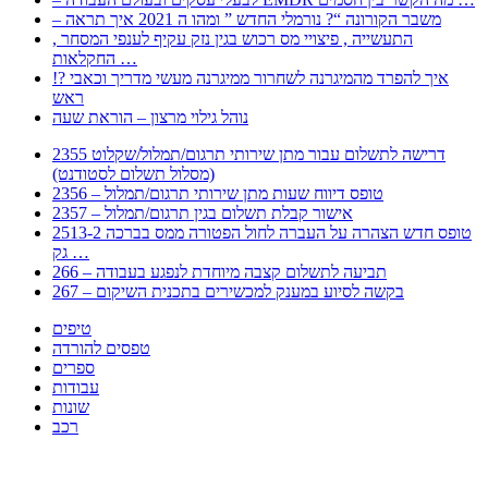
– משבר הקורונה “? נורמלי החדש ” ומהו ה 2021 איך תראה
, התעשייה , פיצויי מס רכוש בגין נזק עקיף לענפי המסחר
החקלאות …
!? איך להפרד מהמיגרנה לשחרור ממיגרנה מעשי מדריך וכאבי
ראש
נוהל גילוי מרצון – הוראת שעה
2355 דרישה לתשלום עבור מתן שירותי תרגום/תמלול/שקלוט
(מסלול תשלום לסטודנט)
2356 – טופס דיווח שעות מתן שירותי תרגום/תמלול
2357 – אישור קבלת תשלום בגין תרגום/תמלול
2513-2 טופס חדש הצהרה על העברה לחול הפטורה ממס בברכה
גק …
266 – תביעה לתשלום קצבה מיוחדת לנפגע בעבודה
267 – בקשה לסיוע במענק למכשירים בתכנית השיקום
טיפים
טפסים להורדה
ספרים
עבודות
שונות
רכב
Huppert הינו אלגוריתם המחפש עבורכם מסמכים, מצגות, טפסים, ספרים, עבודות, מבחנים
וכל סוג מסמך שיכולילהקל על חיי היום יום. המנוע הוקם בכדי לחסוך לכם את המאמץ