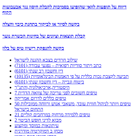
דיווח על תופעות לוואי שהופיעו בסמיכות לקבלת חיסון נגד אבעבועות
הקוף
בקשה לסיור או לביקור בתחנת כיבוי והצלה
קבלת תוצאות וציונים של בחינות הכשרת נוער
בקשה להנפקת רישיון טיס על בלון
שילוב חרדים בצבא ההגנה לישראל
כתב ויתור סודיות רפואית – נפגעי עבודה (7101)
דין וחשבון רב שנתי (6101)
תביעה לקצבת נכות כללית על פי האמנות הבינלאומיות (10135)
ביטוח וגבייה – דין וחשבון שנתי (6101)
היסטוריה,ארכיאולוגיה,והתנ”ך
7 טיפים חשובים לפני עריכה של צוואה הדדית
טיפים כללים לדרום אמריקה
50 טיפים ויותר לניהול חווית עובד, משאבי אנוש ורווחה ממובילות
התחום בישראל
21 טיפים ללמידה מרחוק במרחבים קוליים
מבוא לדיני חופש הביטוי 2
עיתונאות כמוסד ומקצוע
מבחן ב דמוקרטיה מודרנית