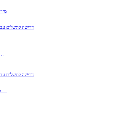
2350
2355 דרישה לתשלום 
, התעשייה , פיצויי מס רכוש בגין נזק עקיף 
2355 דרישה לתשלום 
2513-2 טופס חדש הצהרה על העברה לחול הפטורה ממס בברכה גק …