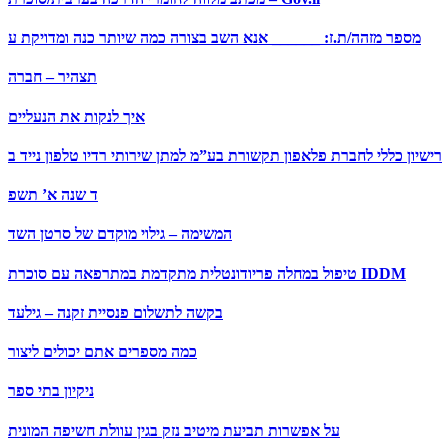
מספר מזהה/ת.ז: ______ אנא השב בצורה כמה שיותר כנה ומדויקת ע
תצהיר – חברה
איך לנקות את הנעליים
רישיון כללי לחברת פלאפון תקשורת בע”מ למתן שירותי רדיו טלפון נייד ב
ד שנה א’ תשפ
המשימה – גילוי מוקדם של סרטן השד
טיפול במחלה פריודונטלית מתקדמת במתרפאה עם סוכרת IDDM
בקשה לתשלום פנסיית זקנה – גילעד
כמה מספרים אתם יכולים ליצור
ניקיון בתי ספר
על אפשרות תביעת מיטיב נזק בגין עוולת חשיפה המונית