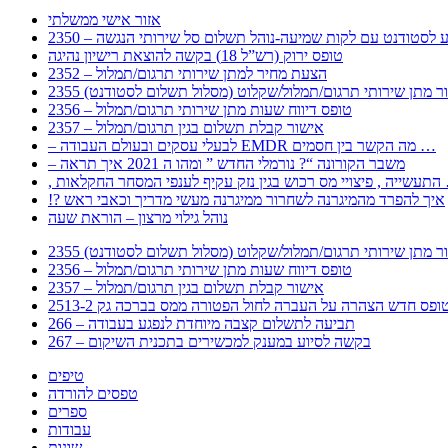
אזור אישי ממשלתי
 – מידע לסטודנט עם לקות שמיעה-נוהל תשלום סל שירותי הנגשה
טופס ירוק (רש”ל 18) בקשה להוצאת רישיון נהיגה
2352 – הצעת מחיר למתן שירותי תרגום/תמלול
עבור מתן שירותי תרגום/תמלול/שקלוט (מסלול תשלום לסטודנט)
2356 – טופס דיווח שעות מתן שירותי תרגום/תמלול
2357 – אישור קבלת תשלום בגין תרגום/תמלול
– לבעלי עסקים ובעולם העבודה EMDR מה הקשר בין חסמים …
– משבר הקורונה “? נורמלי החדש ” ומהו ה 2021 איך תראה
לענפי המסחר החקלאות …
!? איך להפרד מהמיגרנה לשחרור ממיגרנה מעשי מדריך וכאבי ראש
נוהל גילוי מרצון – הוראת שעה
עבור מתן שירותי תרגום/תמלול/שקלוט (מסלול תשלום לסטודנט)
2356 – טופס דיווח שעות מתן שירותי תרגום/תמלול
2357 – אישור קבלת תשלום בגין תרגום/תמלול
266 – תביעה לתשלום קצבה מיוחדת לנפגע בעבודה
267 – בקשה לסיוע במענק למכשירים בתכנית השיקום
טיפים
טפסים להורדה
ספרים
עבודות
שונות