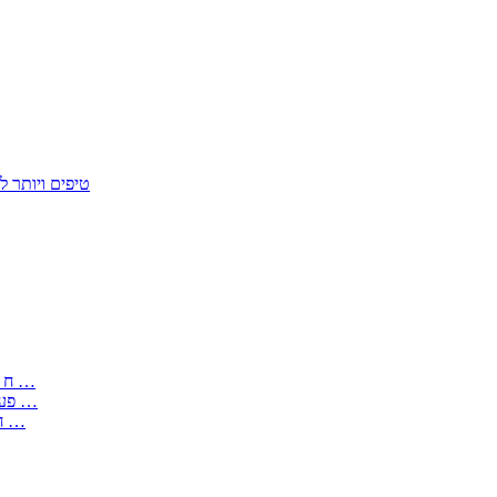
50 טיפים ויות
: בקשה לפטור מחובת התקנת מז;quot&ח 3 טופס מספר ים ב עותקים …
) ( פעמי להקלטת יצירות על מוצרים מכניים – טופס בקשה לאישור חד …
) 1998 ( לפי חוק חופש המידע התשנ;quot&ח – טופס בקשה לקבלת …