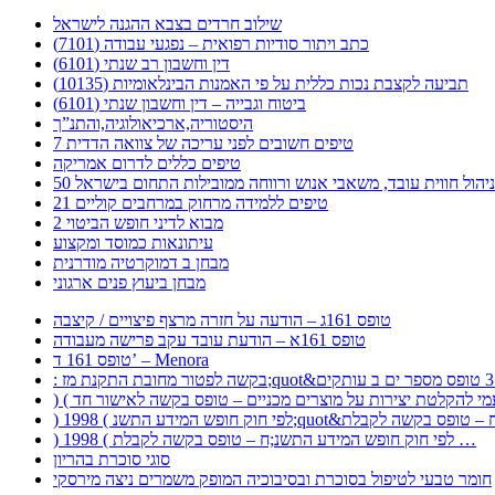
שילוב חרדים בצבא ההגנה לישראל
כתב ויתור סודיות רפואית – נפגעי עבודה (7101)
דין וחשבון רב שנתי (6101)
תביעה לקצבת נכות כללית על פי האמנות הבינלאומיות (10135)
ביטוח וגבייה – דין וחשבון שנתי (6101)
היסטוריה,ארכיאולוגיה,והתנ”ך
7 טיפים חשובים לפני עריכה של צוואה הדדית
טיפים כללים לדרום אמריקה
ר לניהול חווית עובד, משאבי אנוש ורווחה ממובילות התחום בישראל
21 טיפים ללמידה מרחוק במרחבים קוליים
מבוא לדיני חופש הביטוי 2
עיתונאות כמוסד ומקצוע
מבחן ב דמוקרטיה מודרנית
מבחן ביעוץ פנים ארגוני
טופס 161ג – הודעה על חזרה מרצף פיצויים / קיצבה
טופס 161א – הודעת עובד עקב פרישה מעבודה
טופס 161 ד’ – Menora
) 1998 ( לפי חוק חופש המידע התשנ;ח – טופס בקשה לקבלת …
סוגי סוכרת בהריון
חומר טבעי לטיפול בסוכרת ובסיבוכיה המופק משמרים ניצה מירסקי