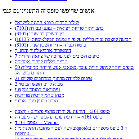
אנשים שחיפשו טופס זה התעניינו גם לגבי
שילוב חרדים בצבא ההגנה לישראל
כתב ויתור סודיות רפואית – נפגעי עבודה (7101)
דין וחשבון רב שנתי (6101)
תביעה לקצבת נכות כללית על פי האמנות הבינלאומיות (10135)
ביטוח וגבייה – דין וחשבון שנתי (6101)
היסטוריה,ארכיאולוגיה,והתנ”ך
7 טיפים חשובים לפני עריכה של צוואה הדדית
טיפים כללים לדרום אמריקה
50 טיפים ויותר לניהול חווית עובד, משאבי אנוש ורווחה ממובילות
התחום בישראל
21 טיפים ללמידה מרחוק במרחבים קוליים
מבוא לדיני חופש הביטוי 2
עיתונאות כמוסד ומקצוע
מבחן ב דמוקרטיה מודרנית
מבחן ביעוץ פנים ארגוני
טופס 161ג – הודעה על חזרה מרצף פיצויים / קיצבה
טופס 161א – הודעת עובד עקב פרישה מעבודה
טופס 161 ד’ – Menora
: בקשה לפטור מחובת התקנת מז;quot&ח 3 טופס מספר ים ב
עותקים …