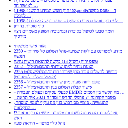
) ( פעמי להקלטת יצירות על מוצרים מכניים – טופס בקשה
לאישור חד …
) 1998 ( לפי חוק חופש המידע התשנ;quot&ח – טופס בקשה
לקבלת …
) 1998 ( לפי חוק חופש המידע התשנ;ח – טופס בקשה לקבלת …
סוגי סוכרת בהריון
חומר טבעי לטיפול בסוכרת ובסיבוכיה המופק משמרים ניצה
מירסקי
אזור אישי ממשלתי
2350 – מידע לסטודנט עם לקות שמיעה-נוהל תשלום סל שירותי
הנגשה
טופס ירוק (רש”ל 18) בקשה להוצאת רישיון נהיגה
2352 – הצעת מחיר למתן שירותי תרגום/תמלול
2355 דרישה לתשלום עבור מתן שירותי תרגום/תמלול/שקלוט
(מסלול תשלום לסטודנט)
2356 – טופס דיווח שעות מתן שירותי תרגום/תמלול
2357 – אישור קבלת תשלום בגין תרגום/תמלול
– לבעלי עסקים ובעולם העבודה EMDR מה הקשר בין חסמים …
– משבר הקורונה “? נורמלי החדש ” ומהו ה 2021 איך תראה
, התעשייה , פיצויי מס רכוש בגין נזק עקיף לענפי המסחר
החקלאות …
!? איך להפרד מהמיגרנה לשחרור ממיגרנה מעשי מדריך וכאבי
ראש
נוהל גילוי מרצון – הוראת שעה