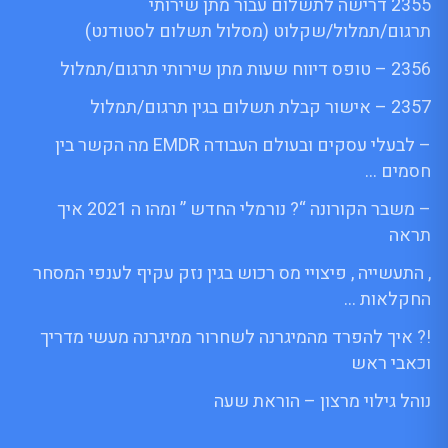
2355 דרישה לתשלום עבור מתן שירותי
תרגום/תמלול/שקלוט (מסלול תשלום לסטודנט)
2356 – טופס דיווח שעות מתן שירותי תרגום/תמלול
2357 – אישור קבלת תשלום בגין תרגום/תמלול
– לבעלי עסקים ובעולם העבודה EMDR מה הקשר בין
חסמים …
– משבר הקורונה “? נורמלי החדש ” ומהו ה 2021 איך
תראה
, התעשייה , פיצויי מס רכוש בגין נזק עקיף לענפי המסחר
החקלאות …
!? איך להפרד מהמיגרנה לשחרור ממיגרנה מעשי מדריך
וכאבי ראש
נוהל גילוי מרצון – הוראת שעה