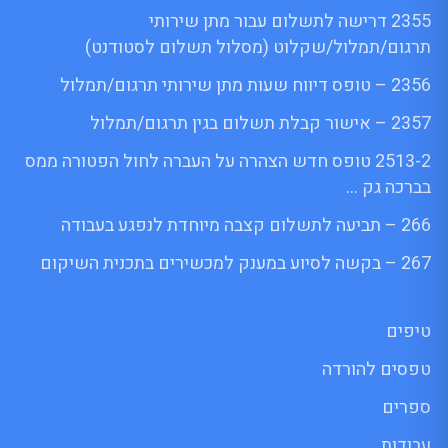
2355 דרישה לתשלום עבור מתן שירותי
תרגום/תמלול/שקלוט (מסלול תשלום לסטודנט)
2356 – טופס דיווח שעות מתן שירותי תרגום/תמלול
2357 – אישור קבלת תשלום בגין תרגום/תמלול
2513-2 טופס חדש הצהרה על העברה לחול הפטורה ממס
בברכה גק …
266 – תביעה לתשלום קצבה מיוחדת לנפגע בעבודה
267 – בקשה לסיוע במענק למכשירים בתכנית השיקום
טיפים
טפסים להורדה
ספרים
עבודות