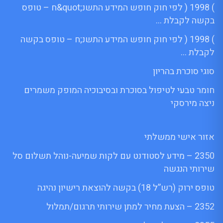
) 1998 ( לפי חוק חופש המידע התשנ;quot&ח – טופס
בקשה לקבלת …
) 1998 ( לפי חוק חופש המידע התשנ;ח – טופס בקשה
לקבלת …
סוגי סוכרת בהריון
חומר טבעי לטיפול בסוכרת ובסיבוכיה המופק משמרים
ניצה מירסקי
אזור אישי ממשלתי
2350 – מידע לסטודנט עם לקות שמיעה-נוהל תשלום סל
שירותי הנגשה
טופס ירוק (רש”ל 18) בקשה להוצאת רישיון נהיגה
2352 – הצעת מחיר למתן שירותי תרגום/תמלול