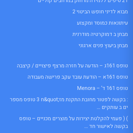
21 טיפים ללמידה מרחוק במרחבים קוליים
מבוא לדיני חופש הביטוי 2
עיתונאות כמוסד ומקצוע
מבחן ב דמוקרטיה מודרנית
מבחן ביעוץ פנים ארגוני
טופס 161ג – הודעה על חזרה מרצף פיצויים / קיצבה
טופס 161א – הודעת עובד עקב פרישה מעבודה
טופס 161 ד’ – Menora
: בקשה לפטור מחובת התקנת מז;quot&ח 3 טופס מספר
ים ב עותקים …
) ( פעמי להקלטת יצירות על מוצרים מכניים – טופס
בקשה לאישור חד …