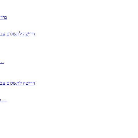
2350
2355 דרישה לתשלום 
, התעשייה , פיצויי מס רכוש בגין נזק עקיף 
2355 דרישה לתשלום 
2513-2 טופס חדש הצהרה על העברה לחול הפטורה ממס בברכה גק …