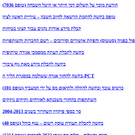
הודעת מוכר על תשלום דמי היתר או היטל השבחה (טופס 7036)
טופס בקשה להקמת הרשאה לחיוב חשבון – עיריית ראשון לציון
קבלת מידע אודות נהגים עבור קציני בטיחות
פול בפניה (סטטוס) והפקת אישורים וסירובים – רשם החברות והשותפויות
בקשה לקבלת העתק ממסמכי אגודה שיתופית
בקשה לקבלת מידע מאת גוף ציבורי
בקשה להחזר אגרה ששולמה במסגרת הליך ה-PCT
כרטיס עובד ובקשה להקלה ולתיאום מס על ידי המעביד (טופס 101)
השתתפות בהחזרי משכנתא לאזרחים ותיקים נזקקים
סך כספי פיקדון השחרור בשנים 2004-2013
בקשה לקבלת תעודת עוסק רשום – ענף כוהל (טופס 40)