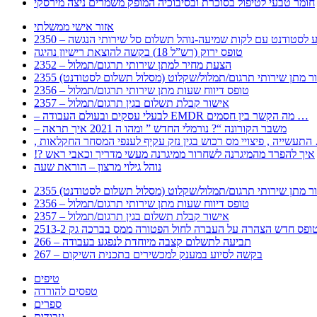
חומר טבעי לטיפול בסוכרת ובסיבוכיה המופק משמרים ניצה מירסקי
אזור אישי ממשלתי
 – מידע לסטודנט עם לקות שמיעה-נוהל תשלום סל שירותי הנגשה
טופס ירוק (רש”ל 18) בקשה להוצאת רישיון נהיגה
2352 – הצעת מחיר למתן שירותי תרגום/תמלול
עבור מתן שירותי תרגום/תמלול/שקלוט (מסלול תשלום לסטודנט)
2356 – טופס דיווח שעות מתן שירותי תרגום/תמלול
2357 – אישור קבלת תשלום בגין תרגום/תמלול
– לבעלי עסקים ובעולם העבודה EMDR מה הקשר בין חסמים …
– משבר הקורונה “? נורמלי החדש ” ומהו ה 2021 איך תראה
לענפי המסחר החקלאות …
!? איך להפרד מהמיגרנה לשחרור ממיגרנה מעשי מדריך וכאבי ראש
נוהל גילוי מרצון – הוראת שעה
עבור מתן שירותי תרגום/תמלול/שקלוט (מסלול תשלום לסטודנט)
2356 – טופס דיווח שעות מתן שירותי תרגום/תמלול
2357 – אישור קבלת תשלום בגין תרגום/תמלול
266 – תביעה לתשלום קצבה מיוחדת לנפגע בעבודה
267 – בקשה לסיוע במענק למכשירים בתכנית השיקום
טיפים
טפסים להורדה
ספרים
עבודות