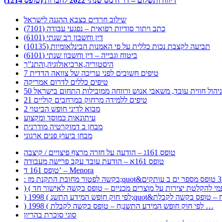
דיווח ותשלום – דו”ח מס שנתי 2022 לחברות (טופס 1214)
שילוב חרדים בצבא ההגנה לישראל
כתב ויתור סודיות רפואית – נפגעי עבודה (7101)
דין וחשבון רב שנתי (6101)
תביעה לקצבת נכות כללית על פי האמנות הבינלאומיות (10135)
ביטוח וגבייה – דין וחשבון שנתי (6101)
היסטוריה,ארכיאולוגיה,והתנ”ך
7 טיפים חשובים לפני עריכה של צוואה הדדית
טיפים כללים לדרום אמריקה
ר לניהול חווית עובד, משאבי אנוש ורווחה ממובילות התחום בישראל
21 טיפים ללמידה מרחוק במרחבים קוליים
מבוא לדיני חופש הביטוי 2
עיתונאות כמוסד ומקצוע
מבחן ב דמוקרטיה מודרנית
מבחן ביעוץ פנים ארגוני
טופס 161ג – הודעה על חזרה מרצף פיצויים / קיצבה
טופס 161א – הודעת עובד עקב פרישה מעבודה
טופס 161 ד’ – Menora
) 1998 ( לפי חוק חופש המידע התשנ;ח – טופס בקשה לקבלת …
סוגי סוכרת בהריון