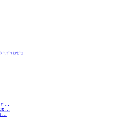
50 טיפים ויות
: בקשה לפטור מחובת התקנת מז;quot&ח 3 טופס מספר ים ב עותקים …
) ( פעמי להקלטת יצירות על מוצרים מכניים – טופס בקשה לאישור חד …
) 1998 ( לפי חוק חופש המידע התשנ;quot&ח – טופס בקשה לקבלת …